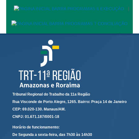
Juízes Substitutos
|
Diretores
Comitês
Comitê Gestor Regional do PJe
Comitê Gestor Regional do e-Gestão e de Tabelas
Processuais Unificadas
Comitê do Datajud
Comissão Regional de Pesquisa Judiciária e Ciência de
Dados
Comissão de Ética
Tribunal Regional do Trabalho da 11a Região
Comitê de Priorização do Primeiro Grau
Rua Visconde de Porto Alegre, 1265. Bairro: Praça 14 de Janeiro
Comissão de Uniformização de Jurisprudência
CEP: 69.020-130. Manaus/AM.
Comitê de Gestão de Pessoas
CNPJ: 01.671.187/0001-18
Comissão de Vitaliciamento
Horário de funcionamento:
De Segunda a sexta-feira, das 7h30 às 14h30
Comitê de Atenção Integral à Saúde de Magistrados e