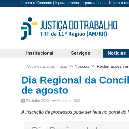
Ir para o Conteúdo
Ir para o menu
Ir para a busca
Ir para o r
|
|
|
Institucional
|
Serviços
|
Notícias
Você está aqui:
Início
>>
Notícias
>>
Reclamações verb
Dia Regional da Concil
de agosto
24 Julho 2023
Acessos: 660
A inscrição de processos pode ser feita no portal do 