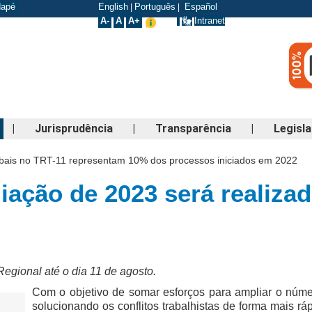
odapé
English
Português
Español
|
|
A-
A
A+
Intranet
|
Jurisprudência
|
Transparência
|
Legisl
ais no TRT-11 representam 10% dos processos iniciados em 2022
iação de 2023 será realiza
Regional até o dia 11 de agosto.
Com o objetivo de somar esforços para ampliar o núme
solucionando os conflitos trabalhistas de forma mais r