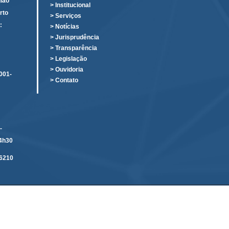
ião
> Institucional
rto
> Serviços
:
> Notícias
o
> Jurisprudência
> Transparência
> Legislação
> Ouvidoria
001-
> Contato
-
14h30
6210