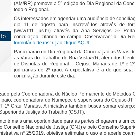
(AM/RR) promove a 5ª edição do Dia Regional da Conci
todo o Regional.
Os interessados em agendar uma audiência de concilia
dia 11 de agosto para inscrevê-los através de form
(www.trt11.jus.br) através da Aba Serviços >> Por
conciliação, citando no campo ‘Observação’ o Dia Re
formulário de inscrição clique AQUI
.
Participarão do Dia Regional da Conciliação as Varas 
as Varas do Trabalho de Boa Vista/RR, além dos Cent
de Disputas do Regional – Cejusc Manaus de 1º e 2º
judiciárias de 2º grau. A expectativa é a de que sej
conciliação durante este dia.
nizado pela Coordenadoria do Núcleo Permanente de Métodos 
io, coordenadora do Numepec e supervisora do Cejusc-JT 2° 
T 1º Grau Manaus. A iniciativa também busca somar esforço
uperior da Justiça do Trabalho (CSJT).
 é mais uma oportunidade para as partes chegarem a um consen
 Conselho Nacional de Justiça (CNJ) e pelo Conselho Superio
nistrativa nº 25/2019, objetiva estimular o uso e o aperfeiçoa