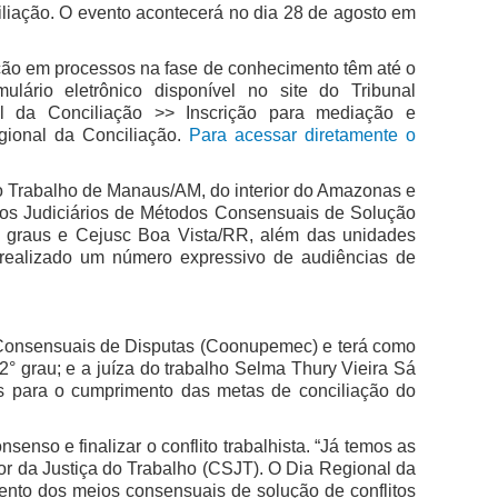
liação. O evento acontecerá no dia 28 de agosto em
ção em processos na fase de conhecimento têm até o
ulário eletrônico disponível no site do Tribunal
tal da Conciliação >> Inscrição para mediação e
gional da Conciliação.
Para acessar diretamente o
do Trabalho de Manaus/AM, do interior do Amazonas e
ros Judiciários de Métodos Consensuais de Solução
 graus e Cejusc Boa Vista/RR, além das unidades
a realizado um número expressivo de audiências de
Consensuais de Disputas (Coonupemec) e terá como
grau; e a juíza do trabalho Selma Thury Vieira Sá
s para o cumprimento das metas de conciliação do
so e finalizar o conflito trabalhista. “Já temos as
r da Justiça do Trabalho (CSJT). O Dia Regional da
mento dos meios consensuais de solução de conflitos