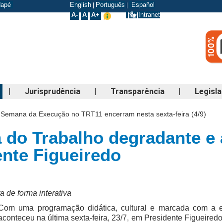
odapé
English
Português
Español
|
|
A-
A
A+
Intranet
|
Jurisprudência
|
Transparência
|
Legisl
a Semana da Execução no TRT11 encerram nesta sexta-feira (4/9)
 do Trabalho degradante e 
ente Figueiredo
a de forma interativa
Com uma programação didática, cultural e marcada com a e
aconteceu na última sexta-feira, 23/7, em Presidente Figueiredo a