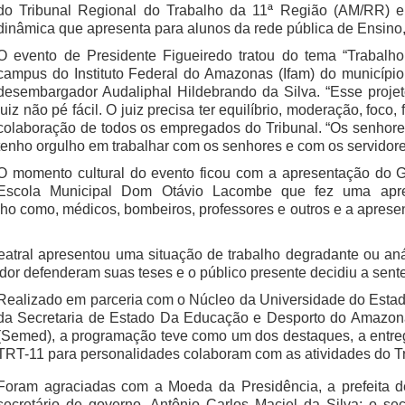
do Tribunal Regional do Trabalho da 11ª Região (AM/RR) e
dinâmica que apresenta para alunos da rede pública de Ensino,
O evento de Presidente Figueiredo tratou do tema “Trabalh
campus do Instituto Federal do Amazonas (Ifam) do município.
desembargador Audaliphal Hildebrando da Silva. “Esse projeto
juiz não pé fácil. O juiz precisa ter equilíbrio, moderação, foco
colaboração de todos os empregados do Tribunal. “Os senhore
tenho orgulho em trabalhar com os senhores e com os servidore
O momento cultural do evento ficou com a apresentação do G
Escola Municipal Dom Otávio Lacombe que fez uma apres
alho como, médicos, bombeiros, professores e outros e a aprese
atral apresentou uma situação de trabalho degradante ou an
r defenderam suas teses e o público presente decidiu a sente
Realizado em parceria com o Núcleo da Universidade do Est
da Secretaria de Estado Da Educação e Desporto do Amazon
(Semed), a programação teve como um dos destaques, a entr
TRT-11 para personalidades colaboram com as atividades do Tr
Foram agraciadas com a Moeda da Presidência, a prefeita de
secretário de governo, Antônio Carlos Maciel da Silva; o se