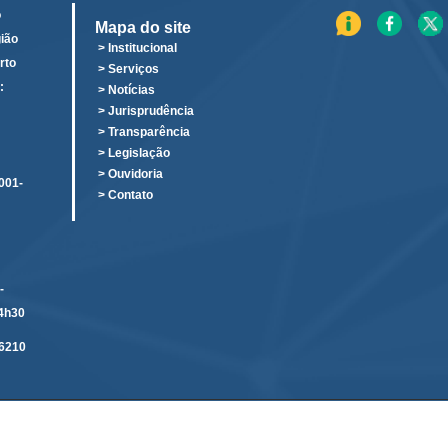
o
Mapa do site
ião
> Institucional
rto
> Serviços
:
> Notícias
o
> Jurisprudência
> Transparência
> Legislação
> Ouvidoria
001-
> Contato
-
14h30
6210