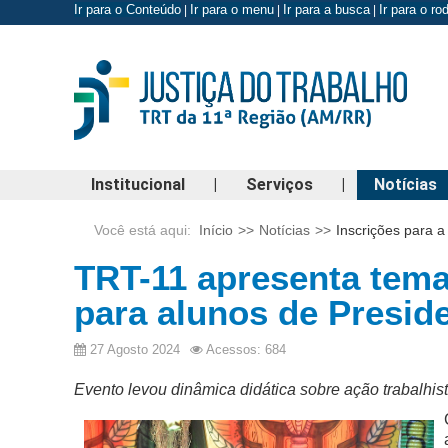
Ir para o Conteúdo
Ir para o menu
Ir para a busca
Ir para o r
|
|
|
Institucional
|
Serviços
|
Notícias
Você está aqui:
Início
>>
Notícias
>>
Inscrições para 
TRT-11 apresenta tema
para alunos de Presid
27 Agosto 2024
Acessos: 684
Evento levou dinâmica didática sobre ação trabalhist