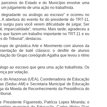
 parceiros do Estado e do Município envolve uma
 um julgamento de uma ação no trabalhista.
o degradante ou análogo ao escravo” e ocorreu no
 A abertura do evento foi do presidente do TRT-11,
 surgiu para você verem dificuldade de julgar. Ser
, fé, imparcialidade”, resumiu. Mais tarde, agradeceu a
s que fazem um trabalho importante no TRT-11 e eu
s do Tribunal”, destacou.
rupo de ginástica Arte e Movimento com alunos da
entação de balé clássico; o desfile de alunos
ntação do Grupo coreógrafo Agatha que levou o ritmo
álogo ao escravo que gera uma ação trabalhista. Os
nça por votação.
ado do Amazonas (UEA), Coordenadoria de Educação
as (Seduc-AM) e Secretaria Municipal de Educação
ega da Moeda de Reconhecimento da Presidência do
ibunal.
 Presidente Figueiredo, Patrícia Lopes Miranda; o
cretário municipal de Educação, Carlos Walcy Dias