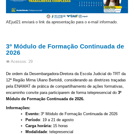
Automação e IA
Governança
A
Ejud21 enviará o link da apresentação para o e-mail informado.
Governança de TI
Gestão Estratégica
3º Módulo de Formação Continuada de
Governança das Contratações Obras
2026
Rede de Governança Colaborativa
Acessos: 29
Gestão de Riscos
De ordem da Desembargadora-Diretora da Escola Judicial do TRT da
Laboratório de Inovação
12ª Região Mirna Uliano Bertoldi, considerando as diretrizes traçadas
Assessoria de Governança de Gestão de Pessoas
pela ENAMAT de prática de compartilhamento de
ações formativas,
encaminho convite para participarem de forma telepresencial do
3º
Módulo de Formação Continuada de 2026.
Sites Institucionais
Informações:
Biblioteca
Evento:
3
º Módulo de Formação Continuada de 2026
Período
: 19 a 21 de agosto
Centro de Memória
Carga horária:
15 horas
Educação a distância
Modalidade
: telepresencial