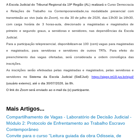
Protocolo Eletrônico
A Escola Judicial do Tribunal Regional da 19ª Região (AL) realizará o
Curso Democracia
Suspensão e Prorrogação de Prazos
e Relações de Trabalho na Contemporaneidade,na modalidade presencial com
transmissão ao vivo (sala do
Zoom
), no dia 30 de julho de 2026, das 13h30 às 16h30,
Busca Geral
com carga horária de 3 horas-aula, direcionado a magistradas e magistrados de
Portal de Doações do TRT11
primeiro e segundo graus, a servidoras e servidores, nas dependências da Escola
Judicial.
Estatísticas
Para a participação telepresencial, disponibilizam-se 100 (cem) vagas para magistradas
Pesquisa de metas Nacionais
e magistrados, para servidoras e servidores de outros TRTs. Para efeito do
preenchimento das vagas ofertadas, será considerada a ordem cronológica das
Acessibilidade
inscrições.
Editais de Credenciamento
As inscrições serão efetivadas pelas magistradas e magistrados, pelas servidoras e
Pontos de Inclusão Digital
servidores
no Sistema da Escola Judicial (SisEJud):
https://sigep.trt19.jus.br/
ejud/
(usuário externo), até o dia 30/07/2026, às 8h.
Monitoramento do Serviços de TIC
O link do
Zoom
será enviado ao e-mail da (o) participante.
Conexão Inclusiva
Inscrições
Mais Artigos...
Informe de Rendimentos - 2026
Compartilhamento de Vagas - Laboratório de Decisão Judicial -
Módulo 2: Protocolo de Enfrentamento ao Trabalho Escravo
|
Contemporâneo
Convite para o curso “Leitura guiada da obra Odisseia, de
Notícias