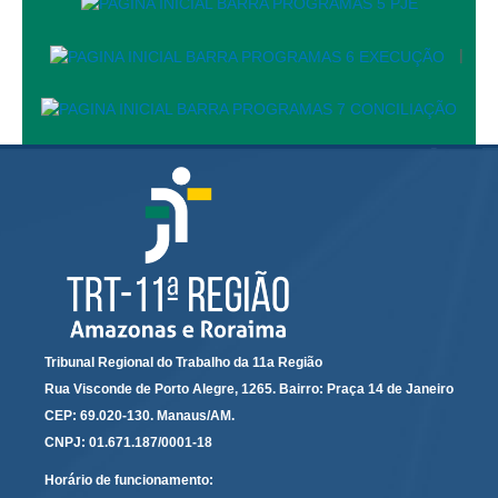
Precedentes e Ações Coletivas
|
Centro de Inteligência
Unidade de Monitoramento e Fiscalização - UMF
Assédio Eleitoral
|
Transparência
Portal Transparência
Gestão
Audiências e Sessões
Serviço de Informação ao Cidadão
Tribunal Regional do Trabalho da 11a Região
Rua Visconde de Porto Alegre, 1265. Bairro: Praça 14 de Janeiro
Ouvidoria
CEP: 69.020-130. Manaus/AM.
Tecnologia da Informação e Comunicação
CNPJ: 01.671.187/0001-18
Horário de funcionamento:
Gestão Orcamentária