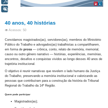
Voz
Audiências e Sessões
+ Acessibilidade
Calendário das Sessões da 1ª Turma 2026
40 anos, 40 histórias
Calendário de Sessões da 2ª Turma - 2026
Acessos: 50
Calendário das Sessões da 3ª Turma 2026
Calendário das Sessões do Pleno e Especializadas 2026
Convidamos magistrados(as), servidores(as), membros do Ministério
Público do Trabalho e advogados(as) trabalhistas a compartilharem,
Carta de Serviços ao Cidadão
em forma de
prosa
— crônica, conto, relato de memória, memorial,
causo ou outro gênero narrativo — histórias, experiências, memórias,
Cartilhas
encontros, desafios e conquistas vividos ao longo desses 40 anos de
trajetória institucional.
Cadastro de Peritos, Tradutores e Intérpretes
O objetivo é reunir narrativas que revelem o lado humano da Justiça
Calendários
do Trabalho, preservando a memória institucional e valorizando as
Calendário Geral
pessoas que contribuíram para a construção da história do Tribunal
Regional do Trabalho da 14ª Região.
Calendário de Eventos
Calendário de Eventos passados
Quem pode participar
Magistrados(as);
Calendário das Sessões