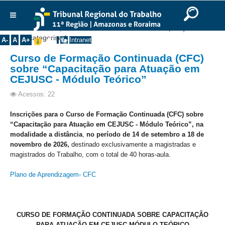
Ir para o Conteúdo
Ir para o menu
Ir para a busca
Ir para o rodapé
|
|
|
English
Português
Español
|
|
Você está aqui:
Início
>>
Institucional
>>
Composição
>>
Institucional
Uncategorised
A-
A
A+
Intranet
Histórico
Curso de Formação Continuada (CFC)
sobre “Capacitação para Atuação em
Presidência
CEJUSC - Módulo Teórico”
Corregedoria
Acessos: 22
Composição
Inscrições para o
Curso de Formação Continuada (CFC) sobre
Desembargadores
“Capacitação para
Atuação em CEJUSC - Módulo Teórico”, na
Seções Especializadas
modalidade a
distância
,
no período de 14 de setembro a 18 de
novembro de 2026,
destinado exclusivamente a magistradas e
Turmas
magistrados do Trabalho, com
o total de 40 horas-aula.
Varas do Trabalho
Plano de Aprendizagem- CFC
Juízes Manaus
Juízes Roraima
Juízes Interior
CURSO DE FORMAÇÃO CONTINUADA SOBRE CAPACITAÇÃO
PARA ATUAÇÃO EM CEJUSC MÓDULO TEÓRICO