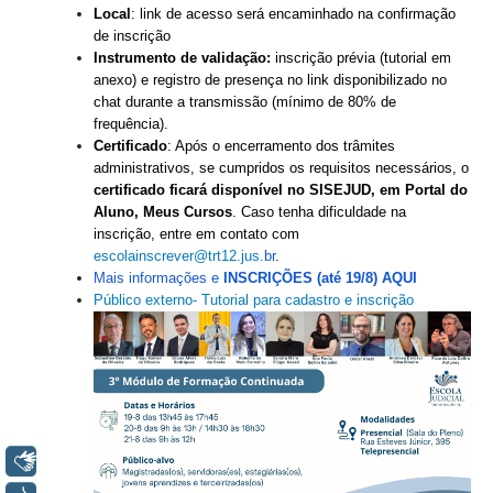
Local
: link de acesso será encaminhado na confirmação
Responsabilidade Socioambiental
de inscrição
Comissão Permanente de Acessibilidade e Inclusão
Instrumento de validação:
inscrição prévia (tutorial em
anexo) e registro de presença no link disponibilizado no
Escola Judicial
chat durante a transmissão
(mínimo de 80% de
Programa Trabalho Seguro
frequência).
Certificado
: Após o encerramento dos trâmites
Coordenadoria de Saúde
administrativos, se cumpridos os requisitos necessários, o
certificado ficará disponível no SISEJUD, em Portal do
|
Aluno, Meus Cursos
. Caso tenha dificuldade na
Serviços
inscrição, entre em contato com
escolainscrever@trt12.jus
.
br
.
Mais informações e
INSCRIÇÕES (até 19/8) AQUI
Ação Trabalhista (Atermação)
Público externo- Tutorial para cadastro e inscrição
Atermação On-line - Interior de Roraima
Atermação On-line - Interior do Amazonas
Agendamento de Reclamação Verbal
Glossário
Consulta de Pautas
Libras
Atas de Sessões do Pleno