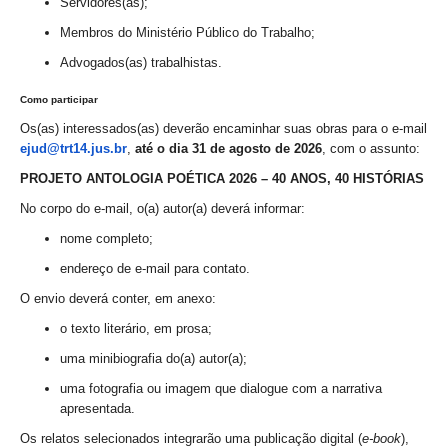
Servidores(as);
Calendário das Correições
Membros do Ministério Público do Trabalho;
Calendário de Suspensão
Advogados(as) trabalhistas.
Calendário da Justiça Itinerante
Certidões
Como participar
Concursos
Os(as) interessados(as) deverão encaminhar suas
obras para o e-mail
ejud@trt14.jus.br
,
até o dia 31 de agosto de 2026
, com o assunto:
Contas abertas em nome dos beneficiários
PROJETO ANTOLOGIA POÉTICA 2026 – 40 ANOS, 40 HISTÓRIAS
Diários Eletrônicos
No corpo do e-mail, o(a) autor(a) deverá informar:
e-Doc
nome completo;
Espaço do Servidor
endereço de e-mail para contato.
Guias de recolhimento
O envio deverá conter, em anexo:
Leilão Público
o texto literário, em prosa;
Mapa do site
uma minibiografia do(a) autor(a);
META 9 do CNJ
uma fotografia ou imagem que dialogue com a narrativa
Pauta Digital
apresentada.
Os relatos selecionados integrarão uma publicação digital (
e-book
),