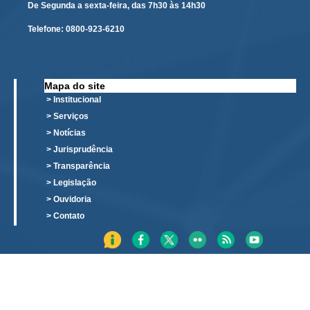
De Segunda a sexta-feira, das 7h30 às 14h30
Licitações, contratos e Instrumentos
Telefone:
0800-923-6210
Gestão de Pessoas
Auditoria e Prestação de Contas
Sustentabilidade
Mapa do site
Acessibilidade
> Institucional
> Serviços
LGPD
> Notícias
|
> Jurisprudência
> Transparência
Legislação
> Legislação
> Ouvidoria
Acórdãos
> Contato
Atos Administrativos
Biblioteca Digital
Código de Ética dos Servidores
Diário Eletrônico JT