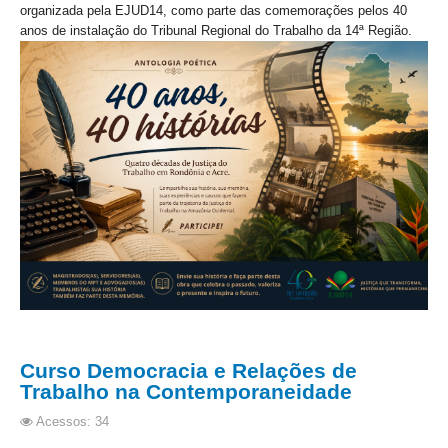
PJE
organizada pela EJUD14, como parte das comemorações pelos 40
anos de instalação do Tribunal Regional do Trabalho da 14ª Região.
Plantão Judiciário
Cadastrar Processos
Listar Processos
Portal Conciliação
Inscrição para mediação e conciliação – Cejusc 1º e 2º
grau
Perguntas Frequentes
Eventos
Portal Execução
Portal Proad
Portal dos Precatórios e Requisições de
Curso Democracia e Relações de
Pequeno Valor
Trabalho na Contemporaneidade
Programa Aprendizagem
Acessos: 34