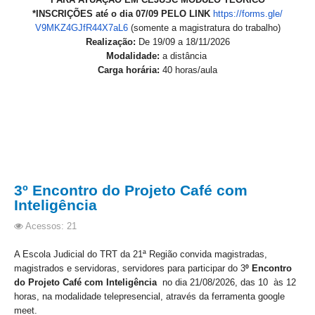
Juízes Substitutos
*INSCRIÇÕES até o dia 07/09 PELO LINK
https://forms.gle/
Diretores
V9MKZ4GJfR44X7aL6
(somente a magistratura do trabalho)
Realização:
De 19/09 a 18/11/2026
Modalidade:
a distância
Comitês
Carga horária:
40 horas/aula
Comitê Gestor Regional do PJe
Comitê Gestor Regional do e-Gestão e de Tabelas
Processuais Unificadas
Comitê do Datajud
Comissão Regional de Pesquisa Judiciária e Ciência de
Dados
3º Encontro do Projeto Café com
Comissão de Ética
Inteligência
Comitê de Priorização do Primeiro Grau
Acessos: 21
Comissão de Uniformização de Jurisprudência
A Escola Judicial do TRT da 21ª Região convida magistradas,
Comitê de Gestão de Pessoas
magistrados
e
servidoras, servidores para participar
do 3
º Encontro
do Projeto
Café
com
Intelig
ê
ncia
no dia
21/08/2026, das 10 às 12
Comissão de Vitaliciamento
horas, na modalidade telepresencial, através da ferramenta google
Comitê de Atenção Integral à Saúde de Magistrados e
meet.