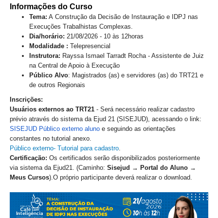
Servidores
Informações do Curso
Tema:
A
Construção da Decisão de Instauração e IDPJ nas
Comitê de Segurança Permanente
Execuções Trabalhistas Complexas.
Comitê de Combate ao Trabalho Infantil e de Estímulo à
Dia/horário:
21/08/2026 - 10 às 12horas
Aprendizagem
Modalidade :
Telepresencial
Instrutora:
Rayssa Ismael Tarradt Rocha - Assistente de Juiz
Comitê de Incentivo à Participação Institucional Feminina
na Central de Apoio à Execução
no âmbito do TRT-11
Público Alvo
: Magistrados (as) e servidores (as) do TRT21 e
Comitê de Prevenção e Enfrentamento do Assédio
de outros Regionais
Moral, do Assédio Sexual e da Discriminação
Inscrições
:
Usuários externos ao TRT21
- Será necessário realizar cadastro
Comissão Permanente de Gestão Socioambiental
prévio através do sistema da Ejud 21 (SISEJUD), acessando o link:
Comitê Gestor do Plano de Contratações e Aquisições
SISEJUD Público externo aluno
e seguindo as orientações
no Âmbito do TRT11
constantes no tutori
al
anexo.
Público externo- Tutorial para cadastro
.
Grupo Operacional do Centro de Inteligência
Certificação
:
Os certificados serão disponibilizados posteriormente
Comitê de Equidade de Raça, Gênero e Diversidade
via sistema da Ejud21. (Caminho:
Sisejud → Portal do Aluno →
Meus Cursos
).O próprio participante deverá realizar o download.
Comitê PopRuaJud
Comissão de Justiça Itinerante
Comissão Permanente de Avaliação Documental