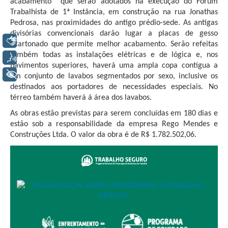
acabamento que serão adotados na execução do Fórum
Servidores
Trabalhista de 1ª Instância, em construção na rua Jonathas
Comitê de Segurança Permanente
Pedrosa, nas proximidades do antigo prédio-sede. As antigas
divisórias convencionais darão lugar a placas de gesso
Comitê de Combate ao Trabalho Infantil e de Estímulo à
Libras
acartonado que permite melhor acabamento. Serão refeitas
Aprendizagem
também todas as instalações elétricas e de lógica e, nos
Voz
Comitê de Incentivo à Participação Institucional Feminina
pavimentos superiores, haverá uma ampla copa contígua a
no âmbito do TRT-11
+ Acessibilidade
um conjunto de lavabos segmentados por sexo, inclusive os
destinados aos portadores de necessidades especiais. No
Comitê de Prevenção e Enfrentamento do Assédio
térreo também haverá á área dos lavabos.
Moral, do Assédio Sexual e da Discriminação
As obras estão previstas para serem concluídas em 180 dias e
Comissão Permanente de Gestão Socioambiental
estão sob a responsabilidade da empresa Rego Mendes e
Comitê Gestor do Plano de Contratações e Aquisições
Construções Ltda. O valor da obra é de R$ 1.782.502,06.
no Âmbito do TRT11
Grupo Operacional do Centro de Inteligência
Comitê de Equidade de Raça, Gênero e Diversidade
Comitê PopRuaJud
Comissão de Justiça Itinerante
Comissão Permanente de Avaliação Documental