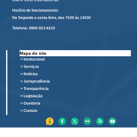
CNPJ: 01.671.187/0001-18
Responsabilidade Socioambiental
Horário de funcionamento:
Comissão Permanente de Acessibilidade e Inclusão
De Segunda a sexta-feira, das 7h30 às 14h30
Escola Judicial
Telefone:
0800-923-6210
Programa Trabalho Seguro
Coordenadoria de Saúde
Mapa do site
|
> Institucional
Serviços
> Serviços
> Notícias
Ação Trabalhista (Atermação)
> Jurisprudência
Atermação On-line - Interior de Roraima
> Transparência
> Legislação
Atermação On-line - Interior do Amazonas
> Ouvidoria
Agendamento de Reclamação Verbal
> Contato
Glossário
Consulta de Pautas
Atas de Sessões do Pleno