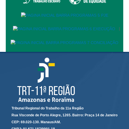
Automação e IA
Governança
|
Governança de TI
Gestão Estratégica
Governança das Contratações Obras
Rede de Governança Colaborativa
Gestão de Riscos
Laboratório de Inovação
Assessoria de Governança de Gestão de Pessoas
Sites Institucionais
Biblioteca
Tribunal Regional do Trabalho da 11a Região
Rua Visconde de Porto Alegre, 1265. Bairro: Praça 14 de Janeiro
Centro de Memória
CEP: 69.020-130. Manaus/AM.
Educação a distância