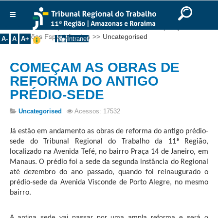
Ir para o Conteúdo
Ir para o menu
Ir para a busca
Ir para o rodapé
|
|
|
English
Português
Español
|
|
Você está aqui:
Início
>>
Institucional
>>
Composição
>>
Institucional
Seções Especializadas
>>
Uncategorised
A-
A
A+
Intranet
Histórico
COMEÇAM AS OBRAS DE
Presidência
REFORMA DO ANTIGO
Corregedoria
PRÉDIO-SEDE
Composição
Uncategorised
Acessos: 17532
Desembargadores
Seções Especializadas
Já estão em andamento as obras de reforma do antigo prédio-
sede do Tribunal Regional do Trabalho da 11ª Região,
Turmas
localizado na Avenida Tefé, no bairro Praça 14 de Janeiro, em
Varas do Trabalho
Manaus. O prédio foi a sede da segunda instância do Regional
até dezembro do ano passado, quando foi reinaugurado o
Juízes Manaus
prédio-sede da Avenida Visconde de Porto Alegre, no mesmo
Juízes Roraima
bairro.
Juízes Interior
A antiga sede vai passar por uma ampla reforma e será o