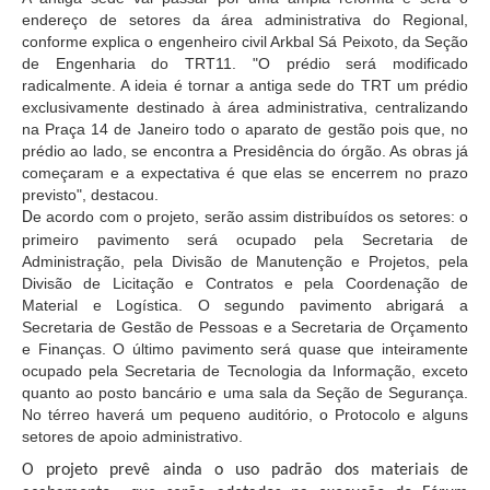
Juízes Substitutos
endereço de setores da área administrativa do Regional,
Diretores
conforme explica o engenheiro civil Arkbal Sá Peixoto, da Seção
de Engenharia do TRT11. "O prédio será modificado
radicalmente. A ideia é tornar a antiga sede do TRT um prédio
Comitês
exclusivamente destinado à área administrativa, centralizando
na Praça 14 de Janeiro todo o aparato de gestão pois que, no
Comitê Gestor Regional do PJe
prédio ao lado, se encontra a Presidência do órgão. As obras já
Comitê Gestor Regional do e-Gestão e de Tabelas
começaram e a expectativa é que elas se encerrem no prazo
Processuais Unificadas
previsto", destacou.
e acordo com o projeto, serão assim distribuídos os setores: o
D
Comitê do Datajud
primeiro pavimento será ocupado pela Secretaria de
Comissão Regional de Pesquisa Judiciária e Ciência de
Administração, pela Divisão de Manutenção e Projetos, pela
Dados
Divisão de Licitação e Contratos e pela Coordenação de
Material e Logística. O segundo pavimento abrigará a
Comissão de Ética
Secretaria de Gestão de Pessoas e a Secretaria de Orçamento
Comitê de Priorização do Primeiro Grau
e Finanças. O último pavimento será quase que inteiramente
ocupado pela Secretaria de Tecnologia da Informação, exceto
Comissão de Uniformização de Jurisprudência
quanto ao posto bancário e uma sala da Seção de Segurança.
Comitê de Gestão de Pessoas
No térreo haverá um pequeno auditório, o Protocolo e alguns
setores de apoio administrativo.
Comissão de Vitaliciamento
O projeto prevê ainda o uso padrão dos materiais de
Comitê de Atenção Integral à Saúde de Magistrados e