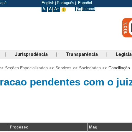
odapé
English
Português
Español
|
|
A-
A
A+
Intranet
|
Jurisprudência
|
Transparência
|
Legisl
>>
Seções Especializadas
>>
Serviços
>>
Sociedades
>>
Conciliação
acao pendentes com o juiz
Processo
Mag