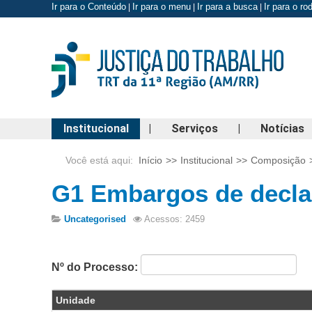
Ir para o Conteúdo
Ir para o menu
Ir para a busca
Ir para o r
|
|
|
Institucional
|
Serviços
|
Notícias
Você está aqui:
Início
>>
Institucional
>>
Composição
G1 Embargos de declar
Uncategorised
Acessos: 2459
Nº do Processo:
Unidade