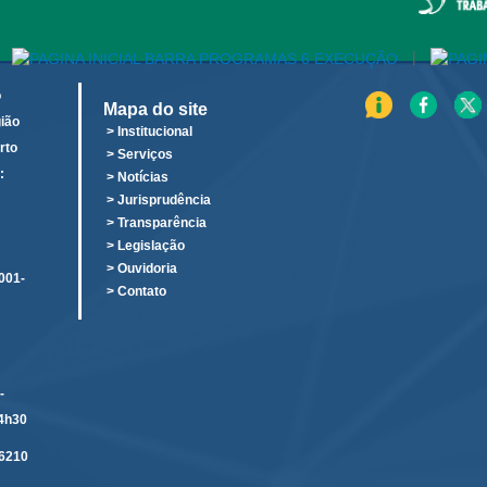
|
o
Mapa do site
ião
> Institucional
rto
> Serviços
:
> Notícias
o
> Jurisprudência
> Transparência
> Legislação
> Ouvidoria
001-
> Contato
-
14h30
6210