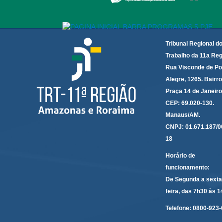
Tribunal Regional d
Trabalho da 11a Reg
Rua Visconde de Po
Alegre, 1265. Bairro
Praça 14 de Janeir
CEP: 69.020-130.
Manaus/AM.
CNPJ: 01.671.187/0
18
Horário de
funcionamento:
De Segunda a sexta
feira, das 7h30 às 
Telefone:
0800-923-