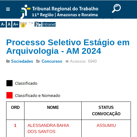
Ir para o Conteúdo
Ir para o menu
Ir para a busca
Ir para o rodapé
|
|
|
English
Português
Español
|
|
Você está aqui:
Início
>>
Institucional
>>
Composição
>>
Institucional
Turmas
>>
Serviços
A-
A
A+
Intranet
Histórico
Processo Seletivo Estágio em
Presidência
Arquivologia - AM 2024
Corregedoria
Composição
Sociedades
Concursos
Acessos: 6940
Desembargadores
Seções Especializadas
Turmas
Varas do Trabalho
ORD
NOME
STATUS
Juízes Manaus
CONVOCAÇÃO
Juízes Roraima
1
ALESSANDRA BAHIA
ASSUMIU
Juízes Interior
DOS SANTOS