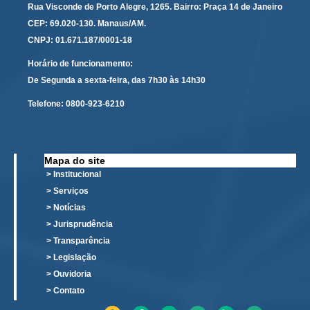
Rua Visconde de Porto Alegre, 1265. Bairro: Praça 14 de Janeiro
Automação e IA
CEP: 69.020-130. Manaus/AM.
CNPJ: 01.671.187/0001-18
Governança
Horário de funcionamento:
Governança de TI
De Segunda a sexta-feira, das 7h30 às 14h30
Gestão Estratégica
Telefone:
0800-923-6210
Governança das Contratações Obras
Rede de Governança Colaborativa
Gestão de Riscos
Mapa do site
> Institucional
Laboratório de Inovação
> Serviços
Assessoria de Governança de Gestão de Pessoas
> Notícias
> Jurisprudência
Sites Institucionais
> Transparência
Biblioteca
> Legislação
> Ouvidoria
Centro de Memória
> Contato
Educação a distância