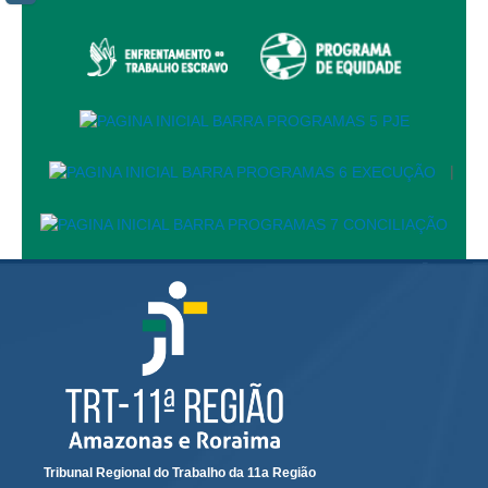
Servidores
Comitê de Segurança Permanente
Comitê de Combate ao Trabalho Infantil e de Estímulo à
Aprendizagem
Comitê de Incentivo à Participação Institucional Feminina
no âmbito do TRT-11
|
Comitê de Prevenção e Enfrentamento do Assédio
Moral, do Assédio Sexual e da Discriminação
Comissão Permanente de Gestão Socioambiental
Comitê Gestor do Plano de Contratações e Aquisições
no Âmbito do TRT11
Grupo Operacional do Centro de Inteligência
Comitê de Equidade de Raça, Gênero e Diversidade
Comitê PopRuaJud
Comissão de Justiça Itinerante
Comissão Permanente de Avaliação Documental
Tribunal Regional do Trabalho da 11a Região