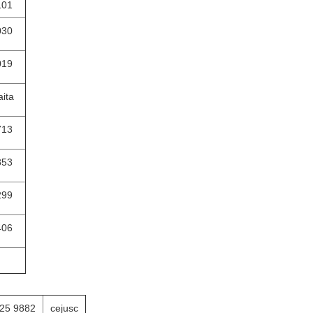
101
030
019
ita
713
853
299
406
25 9882
cejusc