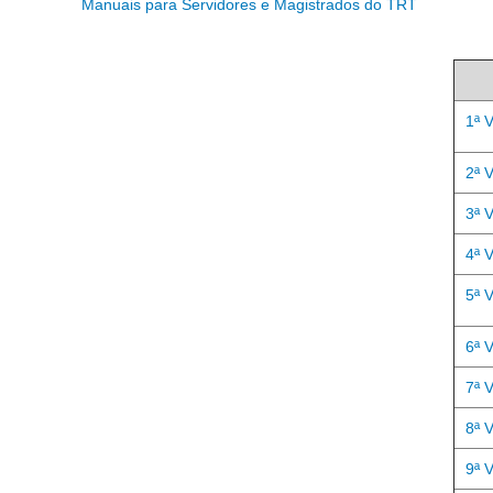
Manuais para Servidores e Magistrados do TRT
1ª 
2ª 
3ª 
4ª 
5ª 
6ª 
7ª 
8ª 
9ª 