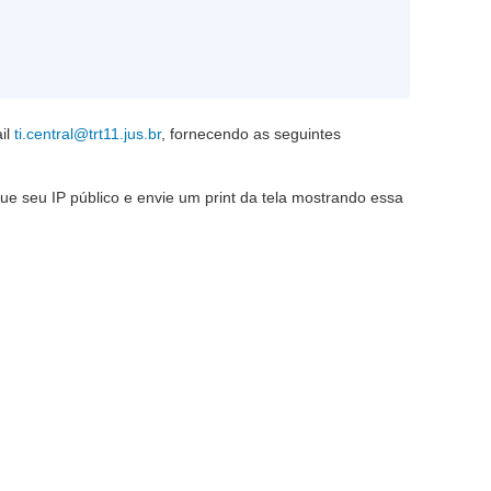
il
ti.central@trt11.jus.br
, fornecendo as seguintes
ique seu IP público e envie um print da tela mostrando essa