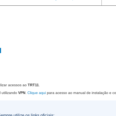
l
lizar acessos ao
TRT11
.
 utilizando
VPN
.
Clique aqui
para acesso ao manual de instalação e c
mpre utilize os links oficiais: