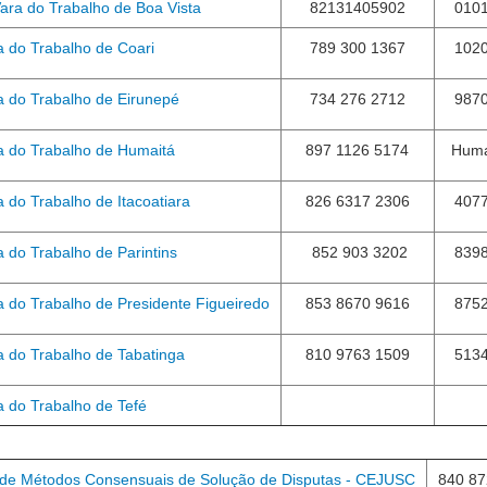
Vara do Trabalho de Boa Vista
82131405902
010
a do Trabalho de Coari
789 300 1367
102
a do Trabalho de Eirunepé
734 276 2712
987
a do Trabalho de Humaitá
897 1126 5174
Huma
a do Trabalho de Itacoatiara
826 6317 2306
407
a do Trabalho de Parintins
852 903 3202
839
a do Trabalho de Presidente Figueiredo
853 8670 9616
875
a do Trabalho de Tabatinga
810 9763 1509
513
a do Trabalho de Tefé
o de Métodos Consensuais de Solução de Disputas - CEJUSC
840 87