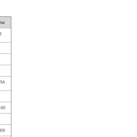
ha
1
RA
450
09