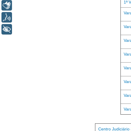
1ª 
Libras
Var
Voz
Var
+ Acessibilidade
Var
Var
Var
Var
Var
Var
Centro Judiciári