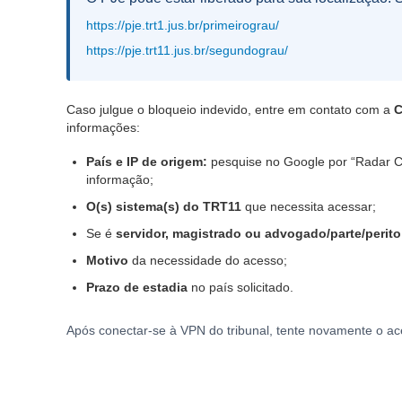
https://pje.trt1.jus.br/primeirograu/
https://pje.trt11.jus.br/segundograu/
Caso julgue o bloqueio indevido, entre em contato com a
C
informações:
País e IP de origem:
pesquise no Google por “Radar Clo
informação;
O(s) sistema(s) do TRT11
que necessita acessar;
Se é
servidor, magistrado ou advogado/parte/perito
Motivo
da necessidade do acesso;
Prazo de estadia
no país solicitado.
Após conectar-se à VPN do tribunal, tente novamente o ac