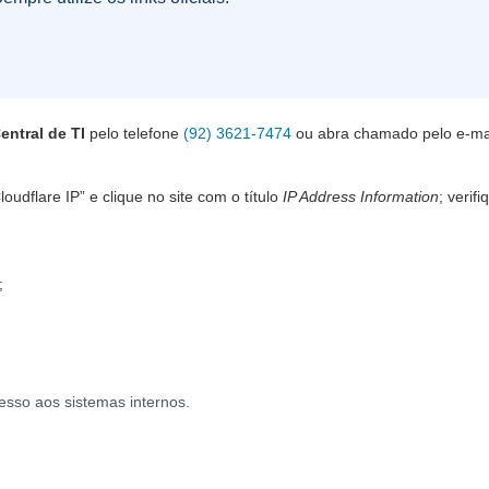
entral de TI
pelo telefone
(92) 3621-7474
ou abra chamado pelo e-ma
udflare IP” e clique no site com o título
IP Address Information
; verif
;
esso aos sistemas internos.