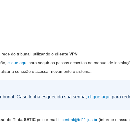
rede do tribunal, utilizando o
cliente VPN
.
ção,
clique aqui
para seguir os passos descritos no manual de instalaç
realizar a conexão e acessar novamente o sistema.
tribunal. Caso tenha esquecido sua senha,
clique aqui
para red
ral de TI da SETIC
pelo e-mail
ti.central@trt11.jus.br
(informe o assun