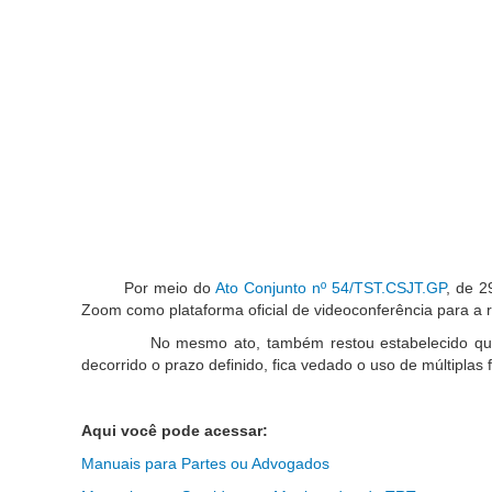
Por meio do
Ato Conjunto nº 54/TST.CSJT.GP
, de 2
Zoom como plataforma oficial de videoconferência para a 
No mesmo ato, também restou estabelecido que os Tri
decorrido o prazo definido, fica vedado o uso de múltipla
Aqui você pode acessar:
Manuais para Partes ou Advogados