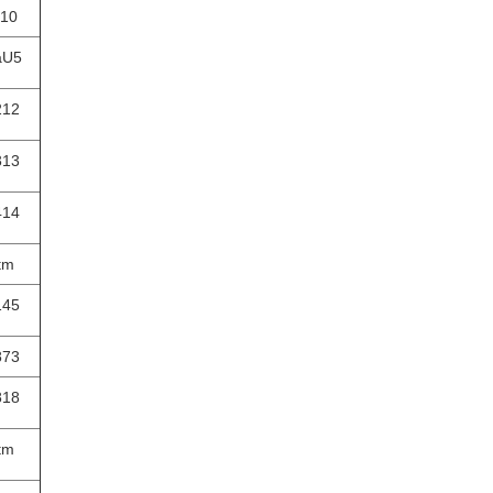
10
aU5
212
313
414
tm
145
873
818
tm