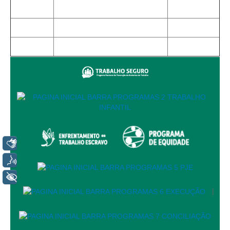
Juízes Substitutos
Diretores
Comitês
Comitê Gestor Regional do PJe
Comitê Gestor Regional do e-Gestão e de Tabelas
Processuais Unificadas
Comitê do Datajud
Comissão Regional de Pesquisa Judiciária e Ciência de
Dados
Libras
Comissão de Ética
Voz
Comitê de Priorização do Primeiro Grau
+ Acessibilidade
Comissão de Uniformização de Jurisprudência
|
Comitê de Gestão de Pessoas
Comissão de Vitaliciamento
Comitê de Atenção Integral à Saúde de Magistrados e