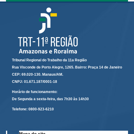
Servidores
Comitê de Segurança Permanente
Comitê de Combate ao Trabalho Infantil e de Estímulo à
Aprendizagem
Comitê de Incentivo à Participação Institucional Feminina
no âmbito do TRT-11
Comitê de Prevenção e Enfrentamento do Assédio
Moral, do Assédio Sexual e da Discriminação
Tribunal Regional do Trabalho da 11a Região
Comissão Permanente de Gestão Socioambiental
Rua Visconde de Porto Alegre, 1265. Bairro: Praça 14 de Janeiro
CEP: 69.020-130. Manaus/AM.
Comitê Gestor do Plano de Contratações e Aquisições
CNPJ: 01.671.187/0001-18
no Âmbito do TRT11
Grupo Operacional do Centro de Inteligência
Horário de funcionamento:
De Segunda a sexta-feira, das 7h30 às 14h30
Comitê de Equidade de Raça, Gênero e Diversidade
Telefone:
0800-923-6210
Comitê PopRuaJud
Comissão de Justiça Itinerante
Comissão Permanente de Avaliação Documental
Mapa do site