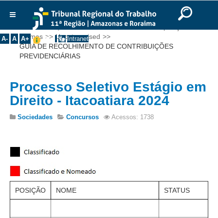
Ir para o Conteúdo
Ir para o menu
Ir para a busca
Ir para o rodapé
|
|
|
English
Português
Español
|
|
Você está aqui:
Início
>>
Institucional
>>
Composição
>>
Institucional
Turmas
>>
Uncategorised
>>
A-
A
A+
Intranet
GUIA DE RECOLHIMENTO DE CONTRIBUIÇÕES
Histórico
PREVIDENCIÁRIAS
Presidência
Corregedoria
Processo Seletivo Estágio em
Composição
Direito - Itacoatiara 2024
Desembargadores
Sociedades
Concursos
Acessos: 1738
Seções Especializadas
Turmas
Varas do Trabalho
Juízes Manaus
Juízes Roraima
POSIÇÃO
NOME
STATUS
Juízes Interior