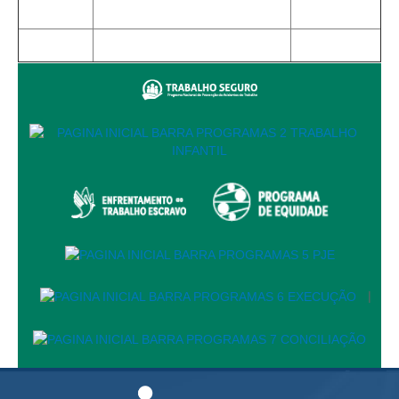
Juízes Substitutos
Diretores
Comitês
Comitê Gestor Regional do PJe
Comitê Gestor Regional do e-Gestão e de Tabelas
Processuais Unificadas
Comitê do Datajud
Comissão Regional de Pesquisa Judiciária e Ciência de
Dados
Comissão de Ética
Comitê de Priorização do Primeiro Grau
|
Comissão de Uniformização de Jurisprudência
Comitê de Gestão de Pessoas
Comissão de Vitaliciamento
Comitê de Atenção Integral à Saúde de Magistrados e