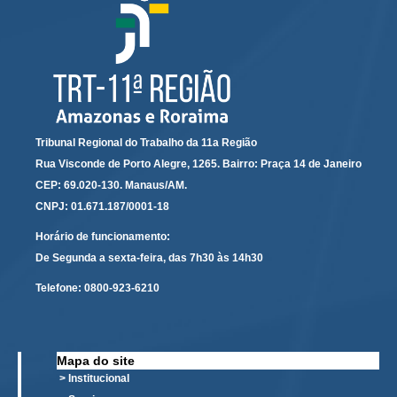
Servidores
Comitê de Segurança Permanente
Comitê de Combate ao Trabalho Infantil e de Estímulo à
Aprendizagem
Comitê de Incentivo à Participação Institucional Feminina
no âmbito do TRT-11
Tribunal Regional do Trabalho da 11a Região
Comitê de Prevenção e Enfrentamento do Assédio
Rua Visconde de Porto Alegre, 1265. Bairro: Praça 14 de Janeiro
Moral, do Assédio Sexual e da Discriminação
CEP: 69.020-130. Manaus/AM.
Comissão Permanente de Gestão Socioambiental
CNPJ: 01.671.187/0001-18
Comitê Gestor do Plano de Contratações e Aquisições
Horário de funcionamento:
no Âmbito do TRT11
De Segunda a sexta-feira, das 7h30 às 14h30
Grupo Operacional do Centro de Inteligência
Telefone:
0800-923-6210
Comitê de Equidade de Raça, Gênero e Diversidade
Comitê PopRuaJud
Comissão de Justiça Itinerante
Mapa do site
> Institucional
Comissão Permanente de Avaliação Documental