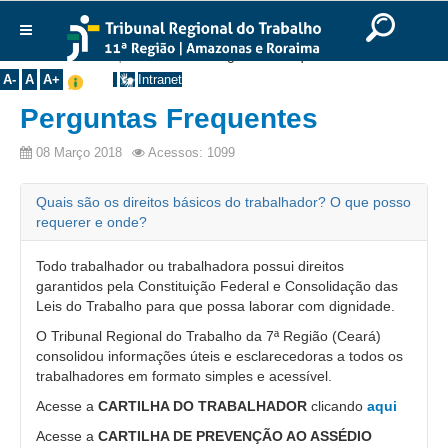
Ir para o Conteúdo
Ir para o menu
Ir para a busca
Ir para o rodapé
|
|
|
English
Português
Español
|
|
Você está aqui:
Início
>>
Perguntas Frequentes
Institucional
A-
A
A+
Intranet
Histórico
Perguntas Frequentes
Presidência
08 Março 2018
Acessos: 1099
Corregedoria
Composição
Quais são os direitos básicos do trabalhador? O que posso
requerer e onde?
Desembargadores
Todo trabalhador ou trabalhadora possui direitos
Seções Especializadas
garantidos pela Constituição Federal e Consolidação das
Turmas
Leis do Trabalho para que possa laborar com dignidade.
Varas do Trabalho
O Tribunal Regional do Trabalho da 7ª Região (Ceará)
consolidou informações úteis e esclarecedoras a todos os
Juízes Manaus
trabalhadores em formato simples e acessível.
Juízes Roraima
Acesse a
CARTILHA DO TRABALHADOR
clicando
aqui
Juízes Interior
Acesse a
CARTILHA DE PREVENÇÃO AO ASSÉDIO