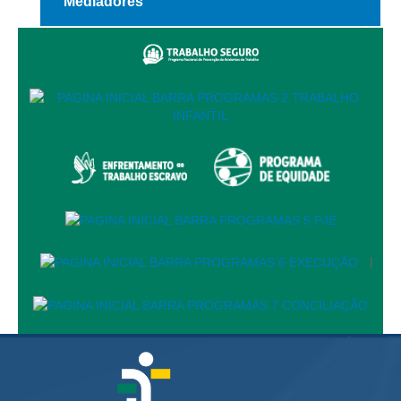
Mediadores
Audiências e Sessões
Calendário das Sessões da 1ª Turma 2026
Calendário de Sessões da 2ª Turma - 2026
Calendário das Sessões da 3ª Turma 2026
Calendário das Sessões do Pleno e Especializadas 2026
Carta de Serviços ao Cidadão
Cartilhas
Cadastro de Peritos, Tradutores e Intérpretes
|
Calendários
Calendário Geral
Calendário de Eventos
Calendário de Eventos passados
Calendário das Sessões