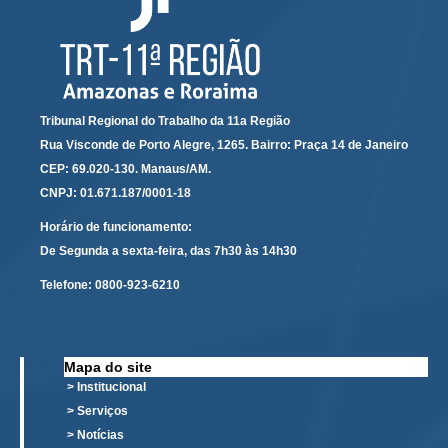
Calendário das Correições
Calendário de Suspensão
Calendário da Justiça Itinerante
Certidões
Tribunal Regional do Trabalho da 11a Região
Concursos
Rua Visconde de Porto Alegre, 1265. Bairro: Praça 14 de Janeiro
Contas abertas em nome dos beneficiários
CEP: 69.020-130. Manaus/AM.
Diários Eletrônicos
CNPJ: 01.671.187/0001-18
e-Doc
Horário de funcionamento:
Espaço do Servidor
De Segunda a sexta-feira, das 7h30 às 14h30
Guias de recolhimento
Telefone:
0800-923-6210
Leilão Público
Mapa do site
Mapa do site
> Institucional
META 9 do CNJ
> Serviços
Pauta Digital
> Notícias