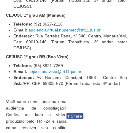
Cep: 69010-140 (Fórum Trabalhista, 3º andar, setor
Automação e IA
CEJUSC).
CEJUSC 1º grau AM (Manaus)
Governança
Telefone:
(92) 3627-2118
Governança de TI
E-mail:
audienciavirtual.nupemec@trt11.jus.br
Endereço:
Rua Ferreira Pena, nº 546, Centro, Manaus/AM,
Gestão Estratégica
Cep: 69010-140 (Fórum Trabalhista, 3º andar, setor
CEJUSC).
Governança das Contratações Obras
CEJUSC 1º grau RR (Boa Vista)
Rede de Governança Colaborativa
Telefone:
(95) 3621-7269
Gestão de Riscos
E-mail:
cejusc.boavista@trt11.jus.br
Laboratório de Inovação
Endereço:
Av. Benjamin Constant, 1853 - Centro. Boa
Vista/RR, CEP: 69305-670 (Fórum Trabalhista, 4º andar)
Assessoria de Governança de Gestão de Pessoas
Sites Institucionais
Você sabe como funciona uma
audiência de conciliação?
Biblioteca
Confira ao lado o vídeo
f
Share
Centro de Memória
produzido pelo TRT-24 e saiba
como resolver seu conflito
Educação a distância