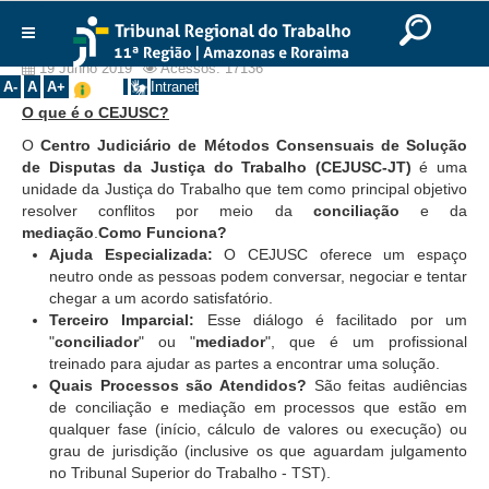
Ir para o Conteúdo
Ir para o menu
Ir para a busca
Ir para o rodapé
|
|
|
O que é o CEJUSC
English
Português
Español
|
|
Institucional
19 Junho 2019
Acessos: 17136
A-
A
A+
Intranet
O que é o CEJUSC?
Histórico
O
Centro Judiciário de Métodos Consensuais de Solução
Presidência
de Disputas da Justiça do Trabalho (CEJUSC-JT)
é uma
Corregedoria
unidade da Justiça do Trabalho que tem como principal objetivo
resolver conflitos por meio da
conciliação
e da
Composição
mediação
.
Como Funciona?
Ajuda Especializada:
O CEJUSC oferece um espaço
Desembargadores
neutro onde as pessoas podem conversar, negociar e tentar
Seções Especializadas
chegar a um acordo satisfatório.
Terceiro Imparcial:
Esse diálogo é facilitado por um
Turmas
"
conciliador
" ou "
mediador
", que é um profissional
Varas do Trabalho
treinado para ajudar as partes a encontrar uma solução.
Quais Processos são Atendidos?
São feitas audiências
Juízes Manaus
de conciliação e mediação em processos que estão em
Juízes Roraima
qualquer fase (início, cálculo de valores ou execução) ou
grau de jurisdição (inclusive os que aguardam julgamento
Juízes Interior
no Tribunal Superior do Trabalho - TST).