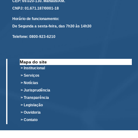
Protocolo Eletrônico
CEP: 69.020-130. Manaus/AM.
CNPJ: 01.671.187/0001-18
Suspensão e Prorrogação de Prazos
Busca Geral
Horário de funcionamento:
De Segunda a sexta-feira, das 7h30 às 14h30
Portal de Doações do TRT11
Telefone:
0800-923-6210
Estatísticas
Pesquisa de metas Nacionais
Acessibilidade
Mapa do site
Editais de Credenciamento
> Institucional
> Serviços
Pontos de Inclusão Digital
> Notícias
Monitoramento do Serviços de TIC
> Jurisprudência
Conexão Inclusiva
> Transparência
Inscrições
> Legislação
> Ouvidoria
Informe de Rendimentos - 2026
> Contato
|
Notícias