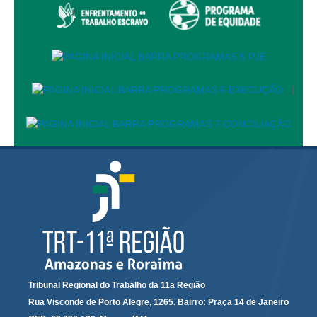
PJE
Plantão Judiciário
Cadastrar Processos
Listar Processos
|
Portal Conciliação
Inscrição para mediação e conciliação – Cejusc 1º e 2º
grau
Perguntas Frequentes
Eventos
Portal Execução
Portal Proad
Portal dos Precatórios e Requisições de
Pequeno Valor
Tribunal Regional do Trabalho da 11a Região
Programa Aprendizagem
Rua Visconde de Porto Alegre, 1265. Bairro: Praça 14 de Janeiro