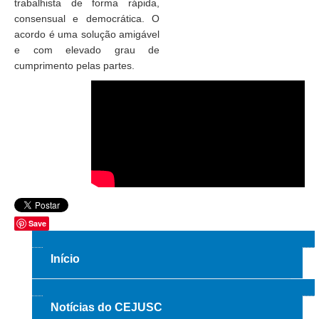
trabalhista de forma rápida,
Responsabilidade Socioambiental
consensual e democrática. O
Comissão Permanente de Acessibilidade e Inclusão
acordo é uma solução amigável
e com elevado grau de
Escola Judicial
cumprimento pelas partes.
Programa Trabalho Seguro
Coordenadoria de Saúde
|
Serviços
Ação Trabalhista (Atermação)
Atermação On-line - Interior de Roraima
Save
Atermação On-line - Interior do Amazonas
Agendamento de Reclamação Verbal
Início
Glossário
Consulta de Pautas
Notícias do CEJUSC
Atas de Sessões do Pleno