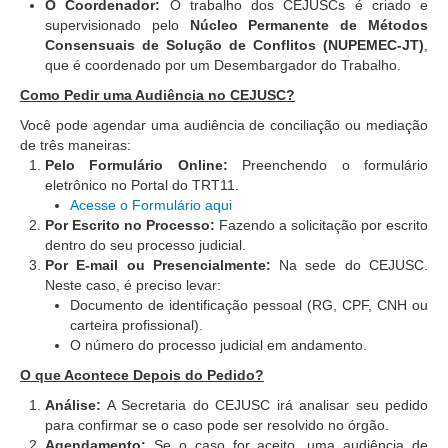
Juízes Substitutos
O Coordenador:
O trabalho dos CEJUSCs é criado e
supervisionado pelo
Núcleo Permanente de Métodos
Diretores
Consensuais de Solução de Conflitos (NUPEMEC-JT)
,
que é coordenado por um Desembargador do Trabalho.
Comitês
Como Pedir uma Audiência no CEJUSC?
Comitê Gestor Regional do PJe
Você pode agendar uma audiência de conciliação ou mediação
de três maneiras:
Comitê Gestor Regional do e-Gestão e de Tabelas
Pelo Formulário Online:
Preenchendo o formulário
Processuais Unificadas
eletrônico no Portal do TRT11.
Comitê do Datajud
Acesse o Formulário aqui
Por Escrito no Processo:
Fazendo a solicitação por escrito
Comissão Regional de Pesquisa Judiciária e Ciência de
dentro do seu processo judicial.
Dados
Por E-mail ou Presencialmente:
Na sede do CEJUSC.
Comissão de Ética
Neste caso, é preciso levar:
Documento de identificação pessoal (RG, CPF, CNH ou
Comitê de Priorização do Primeiro Grau
carteira profissional).
O número do processo judicial em andamento.
Comissão de Uniformização de Jurisprudência
O que Acontece Depois do Pedido?
Comitê de Gestão de Pessoas
Análise:
A Secretaria do CEJUSC irá analisar seu pedido
Comissão de Vitaliciamento
para confirmar se o caso pode ser resolvido no órgão.
Comitê de Atenção Integral à Saúde de Magistrados e
Agendamento:
Se o caso for aceito, uma audiência de