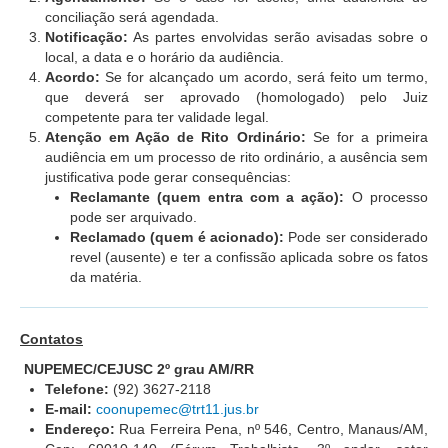
Servidores
conciliação será agendada.
Notificação:
As partes envolvidas serão avisadas sobre o
Comitê de Segurança Permanente
local, a data e o horário da audiência.
Comitê de Combate ao Trabalho Infantil e de Estímulo à
Acordo:
Se for alcançado um acordo, será feito um termo,
Aprendizagem
que deverá ser aprovado (homologado) pelo Juiz
competente para ter validade legal.
Comitê de Incentivo à Participação Institucional Feminina
Atenção em Ação de Rito Ordinário:
Se for a primeira
no âmbito do TRT-11
audiência em um processo de rito ordinário, a ausência sem
Comitê de Prevenção e Enfrentamento do Assédio
justificativa pode gerar consequências:
Moral, do Assédio Sexual e da Discriminação
Reclamante (quem entra com a ação):
O processo
pode ser arquivado.
Comissão Permanente de Gestão Socioambiental
Reclamado (quem é acionado):
Pode ser considerado
Comitê Gestor do Plano de Contratações e Aquisições
revel (ausente) e ter a confissão aplicada sobre os fatos
no Âmbito do TRT11
da matéria.
Grupo Operacional do Centro de Inteligência
Comitê de Equidade de Raça, Gênero e Diversidade
Contatos
NUPEMEC/CEJUSC 2º grau AM/RR
Comitê PopRuaJud
Telefone:
(92) 3627-2118
Comissão de Justiça Itinerante
E-mail:
coonupemec@trt11.jus.br
Endereço:
Rua Ferreira Pena, nº 546, Centro, Manaus/AM,
Comissão Permanente de Avaliação Documental