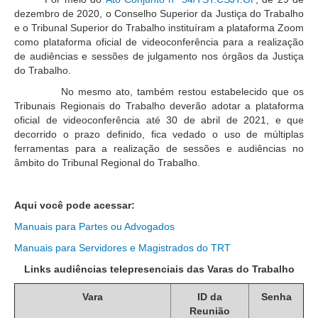
dezembro de 2020, o Conselho Superior da Justiça do Trabalho
Audiências e Sessões
e o Tribunal Superior do Trabalho instituíram a plataforma Zoom
como plataforma oficial de videoconferência para a realização
Calendário das Sessões da 1ª Turma 2026
de audiências e sessões de julgamento nos órgãos da Justiça
Calendário de Sessões da 2ª Turma - 2026
do Trabalho.
Calendário das Sessões da 3ª Turma 2026
No mesmo ato, também restou estabelecido que os
Tribunais Regionais do Trabalho deverão adotar a plataforma
Calendário das Sessões do Pleno e Especializadas 2026
oficial de videoconferência até 30 de abril de 2021, e que
Carta de Serviços ao Cidadão
decorrido o prazo definido, fica vedado o uso de múltiplas
ferramentas para a realização de sessões e audiências no
âmbito do Tribunal Regional do Trabalho.
Cartilhas
Cadastro de Peritos, Tradutores e Intérpretes
Aqui você pode acessar:
Calendários
Manuais para Partes ou Advogados
Calendário Geral
Manuais para Servidores e Magistrados do TRT
Calendário de Eventos
Links audiências telepresenciais
das Varas do Trabalho
Calendário de Eventos passados
Vara
ID da
Senha
Calendário das Sessões
Reunião