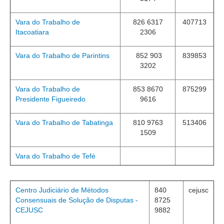
Todas as Notícias
Vara do Trabalho de
826 6317
407713
Itacoatiara
2306
Buscar Notícias
Comunicados
Vara do Trabalho de Parintins
852 903
839853
Campanhas
3202
Galeria de Fotos
Vara do Trabalho de
853 8670
875299
Redes Sociais
Presidente Figueiredo
9616
Fale com a Comunicação
Vara do Trabalho de Tabatinga
810 9763
513406
Logomarca
1509
|
Vara do Trabalho de Tefé
Jurisprudência
Consulta Jurisprudencial
Centro Judiciário de Métodos
840
cejusc
Falcão - Busca por Jurisprudência
Consensuais de Solução de Disputas -
8725
Pangea - precedentes qualificados
CEJUSC
9882
Súmulas