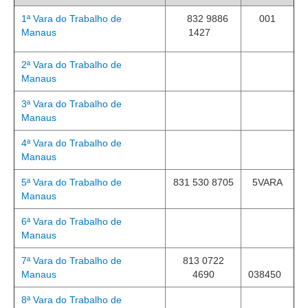
Calendário das Correições
1ª Vara do Trabalho de
832 9886
001
Calendário de Suspensão
Manaus
1427
Calendário da Justiça Itinerante
2ª Vara do Trabalho de
Certidões
Manaus
Concursos
3ª Vara do Trabalho de
Contas abertas em nome dos beneficiários
Manaus
Diários Eletrônicos
4ª Vara do Trabalho de
e-Doc
Manaus
Espaço do Servidor
5ª Vara do Trabalho de
831 530 8705
5VARA
Guias de recolhimento
Manaus
Leilão Público
6ª Vara do Trabalho de
Manaus
Mapa do site
META 9 do CNJ
7ª Vara do Trabalho de
813 0722
Manaus
4690
038450
Pauta Digital
8ª Vara do Trabalho de