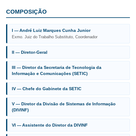
Diário Oficial
Eliminação de Autos
COMPOSIÇÃO
Ementário
I — André Luiz Marques Cunha Junior
Manual de Redação
Exmo. Juiz do Trabalho Substituto, Coordenador
Produtividade dos magistrados
II — Diretor-Geral
Regimento Interno
Regulamento Geral
III — Diretor da Secretaria de Tecnologia da
Resolução do Plantão Judiciário
Informação e Comunicações (SETIC)
Revistas
IV — Chefe do Gabinete da SETIC
Manuais do CNJ
Estrutura Organizacional
V — Diretor da Divisão de Sistemas de Informação
Protocolos de Julgamento
(DIVINF)
|
VI — Assistente do Diretor da DIVINF
Ouvidoria