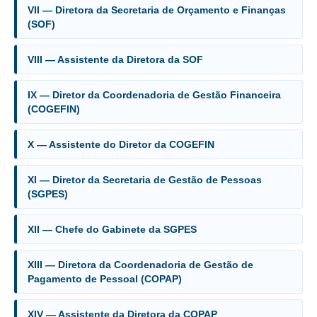
VII — Diretora da Secretaria de Orçamento e Finanças
(SOF)
Faça sua Manifestação
Acompanhe sua manifestação
VIII — Assistente da Diretora da SOF
Ouvidoria Da Mulher
Serviço de Informação ao Cidadão - SIC
IX — Diretor da Coordenadoria de Gestão Financeira
(COGEFIN)
Relatórios Estatísticos
Consulte o seu Processo Trabalhista
X — Assistente do Diretor da COGEFIN
Lei Geral de Proteção de Dados - LGPD
Integração das Ouvidorias
XI — Diretor da Secretaria de Gestão de Pessoas
(SGPES)
O que é Ouvidoria?
XII — Chefe do Gabinete da SGPES
Carta de Serviços à Cidadania
Ouvidoria no CSJT
XIII — Diretora da Coordenadoria de Gestão de
Pagamento de Pessoal (COPAP)
Dúvidas Frequentes
Avalie os Serviços da Ouvidoria
XIV — Assistente da Diretora da COPAP