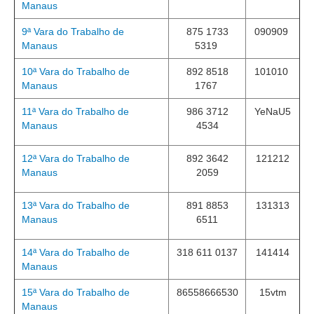
Manaus
PJE
Plantão Judiciário
9ª Vara do Trabalho de
875 1733
090909
Manaus
5319
Cadastrar Processos
10ª Vara do Trabalho de
892 8518
101010
Listar Processos
Manaus
1767
Portal Conciliação
11ª Vara do Trabalho de
986 3712
YeNaU5
Inscrição para mediação e conciliação – Cejusc 1º e 2º
Manaus
4534
grau
Perguntas Frequentes
12ª Vara do Trabalho de
892 3642
121212
Manaus
2059
Eventos
Portal Execução
13ª Vara do Trabalho de
891 8853
131313
Manaus
6511
Portal Proad
14ª Vara do Trabalho de
318 611 0137
141414
Portal dos Precatórios e Requisições de
Manaus
Pequeno Valor
Programa Aprendizagem
15ª Vara do Trabalho de
86558666530
15vtm
Manaus