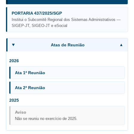
Licitações, contratos e Instrumentos
PORTARIA 437/2025/SGP
Gestão de Pessoas
Institui o Subcomitê Regional dos Sistemas Administrativos —
Auditoria e Prestação de Contas
SIGEP-JT, SIGEO-JT e eSocial
Sustentabilidade
Acessibilidade
Atas de Reunião
LGPD
2026
|
Ata 1ª Reunião
Legislação
Ata 2ª Reunião
Acórdãos
Atos Administrativos
2025
Biblioteca Digital
Aviso
Código de Ética dos Servidores
Não se reuniu no exercício de 2025.
Diário Eletrônico JT