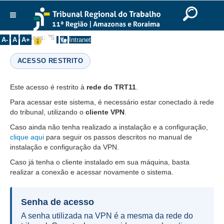
Você está aqui:
Início
>>
Perguntas Frequentes
>>
Serviços
Ir para o Conteúdo
Ir para o menu
Ir para a busca
Ir para o rodapé
|
|
|
English
Português
Español
|
|
Informação Acesso Interno
Institucional
Acessos: 75
A-
A
A+
Intranet
Histórico
ACESSO RESTRITO
Presidência
Corregedoria
Este acesso é restrito à
rede do TRT11
.
Composição
Para acessar este sistema, é necessário estar conectado à rede
do tribunal, utilizando o
cliente VPN
.
Desembargadores
Caso ainda não tenha realizado a instalação e a configuração,
Seções Especializadas
clique aqui
para seguir os passos descritos no manual de
instalação e configuração da VPN.
Turmas
Caso já tenha o cliente instalado em sua máquina, basta
Varas do Trabalho
realizar a conexão e acessar novamente o sistema.
Juízes Manaus
Juízes Roraima
Senha de acesso
Juízes Interior
A senha utilizada na VPN é a mesma da rede do