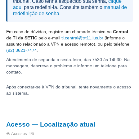
tribunal. Caso tenha esquecido sua senha,
clique
Juízes Substitutos
aqui
para redefini-la. Consulte também o
manual de
Diretores
redefinição de senha
.
Comitês
Em caso de dúvidas, registre um chamado técnico na
Central
Comitê Gestor Regional do PJe
de TI da SETIC
pelo e-mail
ti.central@trt11.jus.br
(informe o
assunto relacionado a VPN e acesso remoto), ou pelo telefone
Comitê Gestor Regional do e-Gestão e de Tabelas
(92) 3621-7474
.
Processuais Unificadas
Atendimento de segunda a sexta-feira, das 7h30 às 14h30. Na
Comitê do Datajud
mensagem, descreva o problema e informe um telefone para
contato.
Comissão Regional de Pesquisa Judiciária e Ciência de
Dados
Após conectar-se à VPN do tribunal, tente novamente o acesso
Comissão de Ética
ao sistema.
Comitê de Priorização do Primeiro Grau
Comissão de Uniformização de Jurisprudência
Comitê de Gestão de Pessoas
Acesso — Localização atual
Comissão de Vitaliciamento
Acessos: 96
Comitê de Atenção Integral à Saúde de Magistrados e