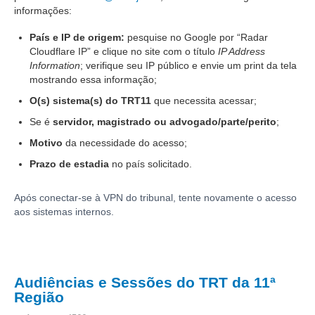
Automação e IA
informações:
País e IP de origem:
pesquise no Google por “Radar
Governança
Cloudflare IP” e clique no site com o título
IP Address
Information
; verifique seu IP público e envie um print da tela
Governança de TI
mostrando essa informação;
Gestão Estratégica
O(s) sistema(s) do TRT11
que necessita acessar;
Governança das Contratações Obras
Se é
servidor, magistrado ou advogado/parte/perito
;
Rede de Governança Colaborativa
Motivo
da necessidade do acesso;
Gestão de Riscos
Prazo de estadia
no país solicitado.
Laboratório de Inovação
Após conectar-se à VPN do tribunal, tente novamente o acesso
Assessoria de Governança de Gestão de Pessoas
aos sistemas internos.
Sites Institucionais
Biblioteca
Audiências e Sessões do TRT da 11ª
Centro de Memória
Região
Educação a distância