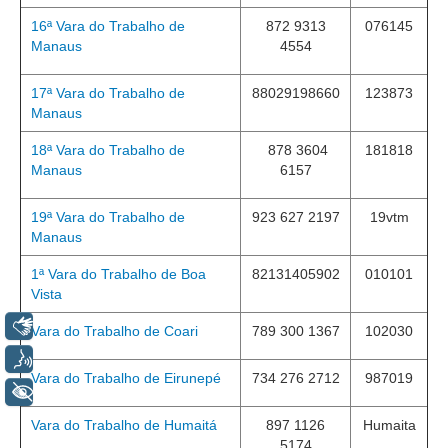
Protocolo Eletrônico
16ª Vara do Trabalho de
872 9313
076145
Suspensão e Prorrogação de Prazos
Manaus
4554
Busca Geral
Portal de Doações do TRT11
17ª Vara do Trabalho de
88029198660
123873
Manaus
Estatísticas
18ª Vara do Trabalho de
878 3604
181818
Pesquisa de metas Nacionais
Manaus
6157
Acessibilidade
Editais de Credenciamento
19ª Vara do Trabalho de
923 627 2197
19vtm
Manaus
Pontos de Inclusão Digital
1ª Vara do Trabalho de Boa
82131405902
010101
Monitoramento do Serviços de TIC
Vista
Conexão Inclusiva
Libras
Vara do Trabalho de Coari
789 300 1367
102030
Inscrições
Voz
Informe de Rendimentos - 2026
Vara do Trabalho de Eirunepé
734 276 2712
987019
+ Acessibilidade
|
Vara do Trabalho de Humaitá
897 1126
Humaita
5174
Notícias