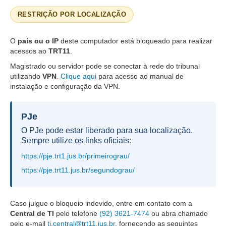
Servidores
RESTRIÇÃO POR LOCALIZAÇÃO
Comitê de Segurança Permanente
Comitê de Combate ao Trabalho Infantil e de Estímulo à
O
país ou o IP
deste computador está bloqueado para realizar
Aprendizagem
acessos ao
TRT11
.
Comitê de Incentivo à Participação Institucional Feminina
Magistrado ou servidor pode se conectar à rede do tribunal
no âmbito do TRT-11
utilizando
VPN
.
Clique aqui
para acesso ao manual de
instalação e configuração da VPN.
Comitê de Prevenção e Enfrentamento do Assédio
Moral, do Assédio Sexual e da Discriminação
Comissão Permanente de Gestão Socioambiental
PJe
Comitê Gestor do Plano de Contratações e Aquisições
O PJe pode estar liberado para sua localização.
no Âmbito do TRT11
Sempre utilize os links oficiais:
Grupo Operacional do Centro de Inteligência
https://pje.trt1.jus.br/primeirograu/
https://pje.trt11.jus.br/segundograu/
Comitê de Equidade de Raça, Gênero e Diversidade
Comitê PopRuaJud
Comissão de Justiça Itinerante
Caso julgue o bloqueio indevido, entre em contato com a
Central de TI
pelo telefone
(92) 3621-7474
ou abra chamado
Comissão Permanente de Avaliação Documental
pelo e-mail
ti.central@trt11.jus.br
, fornecendo as seguintes