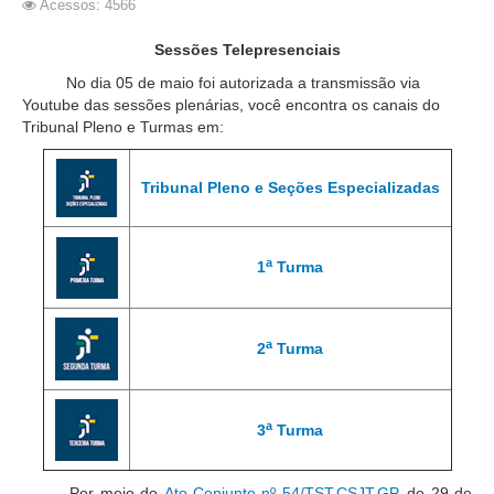
Acessos: 4566
Responsabilidade Socioambiental
Sessões Telepresenciais
Comissão Permanente de Acessibilidade e Inclusão
No dia 05 de maio foi autorizada a transmissão via
Escola Judicial
Youtube das sessões plenárias, você encontra os canais do
Programa Trabalho Seguro
Tribunal Pleno e Turmas em:
Coordenadoria de Saúde
Tribunal Pleno e Seções Especializadas
|
Serviços
a
1
Turma
Ação Trabalhista (Atermação)
Atermação On-line - Interior de Roraima
a
2
Turma
Atermação On-line - Interior do Amazonas
Agendamento de Reclamação Verbal
Glossário
a
3
Turma
Consulta de Pautas
Atas de Sessões do Pleno
Por meio do
Ato Conjunto nº 54/TST.CSJT.GP
, de 29 de