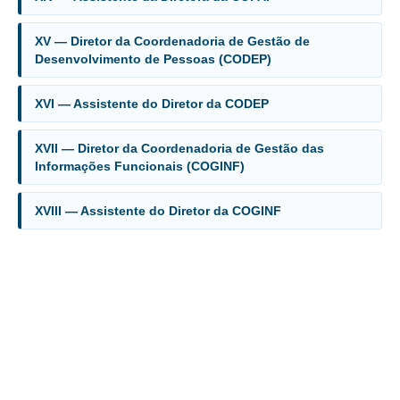
Faça sua Manifestação
Denúncia Assédio Moral ou Sexual
XV — Diretor da Coordenadoria de Gestão de
Desenvolvimento de Pessoas (CODEP)
Denúncia Assédio Eleitoral
Notícia de Irregularidade Anônima
XVI — Assistente do Diretor da CODEP
Denúncia Atos de Corrupção
XVII — Diretor da Coordenadoria de Gestão das
|
Informações Funcionais (COGINF)
Contato
XVIII — Assistente do Diretor da COGINF
Contatos - Trabalho Remoto
Fale Conosco
Atendimento ao Público
Fones TRT
Fones TST
Endereços das Unidades
Balcão Virtual