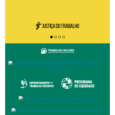
PJE
Plantão Judiciário
Cadastrar Processos
Listar Processos
Portal Conciliação
Inscrição para mediação e conciliação – Cejusc 1º e 2º
grau
Perguntas Frequentes
Eventos
Portal Execução
Portal Proad
Portal dos Precatórios e Requisições de
Pequeno Valor
Programa Aprendizagem
|