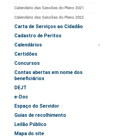
Servidores
Calendário das Sessões do Pleno 2021
Comitê de Segurança Permanente
Calendário das Sessões do Pleno 2022
Comitê de Combate ao Trabalho Infantil e de Estímulo à
Carta de Serviços ao Cidadão
Aprendizagem
Cadastro de Peritos
Comitê de Incentivo à Participação Institucional Feminina
no âmbito do TRT-11
Calendários
Comitê de Prevenção e Enfrentamento do Assédio
Certidões
Moral, do Assédio Sexual e da Discriminação
Concursos
Comissão Permanente de Gestão Socioambiental
Contas abertas em nome dos
beneficiários
Comitê Gestor do Plano de Contratações e Aquisições
no Âmbito do TRT11
DEJT
Grupo Operacional do Centro de Inteligência
e-Doc
Comitê de Equidade de Raça, Gênero e Diversidade
Espaço do Servidor
Comitê PopRuaJud
Guias de recolhimento
Comissão de Justiça Itinerante
Leilão Público
Comissão Permanente de Avaliação Documental
Mapa do site