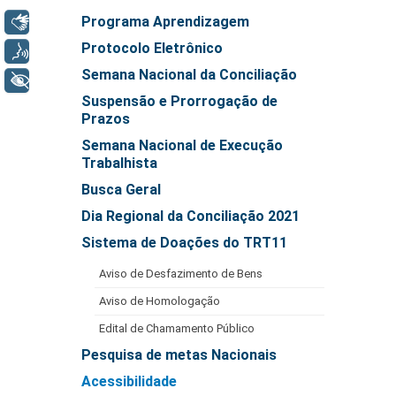
Responsabilidade Socioambiental
Programa Aprendizagem
Libras
Comissão Permanente de Acessibilidade e Inclusão
Protocolo Eletrônico
Voz
Escola Judicial
Semana Nacional da Conciliação
+ Acessibilidade
Programa Trabalho Seguro
Suspensão e Prorrogação de
Prazos
Coordenadoria de Saúde
Semana Nacional de Execução
|
Trabalhista
Serviços
Busca Geral
Dia Regional da Conciliação 2021
Ação Trabalhista (Atermação)
Sistema de Doações do TRT11
Atermação On-line - Interior de Roraima
Aviso de Desfazimento de Bens
Atermação On-line - Interior do Amazonas
Aviso de Homologação
Agendamento de Reclamação Verbal
Edital de Chamamento Público
Glossário
Pesquisa de metas Nacionais
Consulta de Pautas
Acessibilidade
Atas de Sessões do Pleno