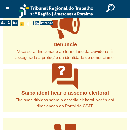
Ir para o Conteúdo
Ir para o menu
Ir para a busca
Ir para o rodapé
|
|
|
English
Português
Español
|
|
Institucional
A-
A
A+
Intranet
Histórico
Presidência
Denuncie
Corregedoria
Você será direcionado ao formulário da Ouvidoria. É
assegurada a proteção da identidade do denunciante.
Composição
question_answer
Desembargadores
Seções Especializadas
Turmas
Saiba identificar o assédio eleitoral
Varas do Trabalho
Tire suas dúvidas sobre o assédio eleitoral. vocês erá
Juízes Manaus
direcionado ao Portal do CSJT.
Juízes Roraima
Juízes Interior