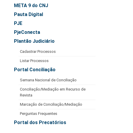
Automação e IA
META 9 do CNJ
Pauta Digital
Governança
PJE
Governança de TI
PjeConecta
Gestão Estratégica
Plantão Judiciário
Governança das Contratações Obras
Cadastrar Processos
Rede de Governança Colaborativa
Listar Processos
Gestão de Riscos
Portal Conciliação
Laboratório de Inovação
Semana Nacional de Conciliação
Assessoria de Governança de Gestão de Pessoas
Conciliação/Mediação em Recurso de
Revista
Sites Institucionais
Marcação de Conciliação/Mediação
Biblioteca
Perguntas Frequentes
Centro de Memória
Portal dos Precatórios
Educação a distância