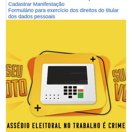
Calendário das Correições
Cadastrar Manifestação
Formulário para exercício dos direitos do titular
Calendário de Suspensão
dos dados pessoais
Calendário da Justiça Itinerante
Certidões
Concursos
Contas abertas em nome dos beneficiários
Diários Eletrônicos
e-Doc
Espaço do Servidor
Guias de recolhimento
Leilão Público
Mapa do site
META 9 do CNJ
Pauta Digital