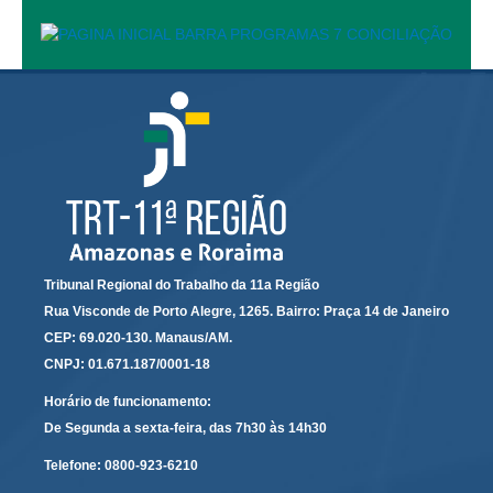
Protocolo Eletrônico
Suspensão e Prorrogação de Prazos
Busca Geral
Portal de Doações do TRT11
Estatísticas
Pesquisa de metas Nacionais
Acessibilidade
Editais de Credenciamento
Pontos de Inclusão Digital
Tribunal Regional do Trabalho da 11a Região
Monitoramento do Serviços de TIC
Rua Visconde de Porto Alegre, 1265. Bairro: Praça 14 de Janeiro
CEP: 69.020-130. Manaus/AM.
Conexão Inclusiva
CNPJ: 01.671.187/0001-18
Inscrições
Horário de funcionamento:
Informe de Rendimentos - 2026
De Segunda a sexta-feira, das 7h30 às 14h30
|
Telefone:
0800-923-6210
Notícias