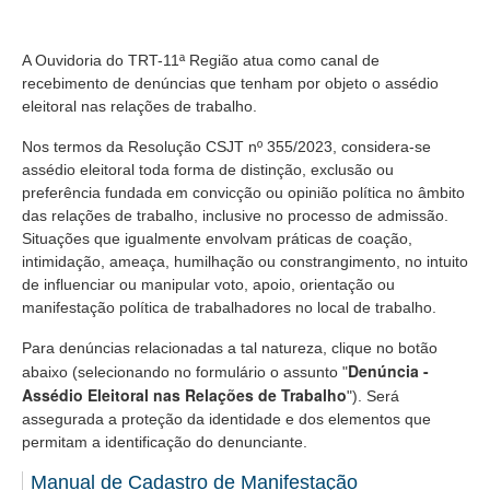
Audiências e Sessões
A Ouvidoria do TRT-11ª Região atua como canal de
Calendário das Sessões da 1ª Turma 2026
recebimento de denúncias que tenham por objeto o assédio
Calendário de Sessões da 2ª Turma - 2026
eleitoral nas relações de trabalho.
Calendário das Sessões da 3ª Turma 2026
Nos termos da Resolução CSJT nº 355/2023, considera-se
assédio eleitoral toda forma de distinção, exclusão ou
Calendário das Sessões do Pleno e Especializadas 2026
preferência fundada em convicção ou opinião política no âmbito
Carta de Serviços ao Cidadão
das relações de trabalho, inclusive no processo de admissão.
Situações que igualmente envolvam práticas de coação,
Cartilhas
intimidação, ameaça, humilhação ou constrangimento, no intuito
de influenciar ou manipular voto, apoio, orientação ou
Cadastro de Peritos, Tradutores e Intérpretes
manifestação política de trabalhadores no local de trabalho.
Calendários
Para denúncias relacionadas a tal natureza, clique no botão
Calendário Geral
Denúncia -
abaixo (selecionando no formulário o assunto "
Assédio Eleitoral nas Relações de Trabalho
Calendário de Eventos
"). Será
assegurada a proteção da identidade e dos elementos que
Calendário de Eventos passados
permitam a identificação do denunciante.
Calendário das Sessões
Manual de Cadastro de Manifestação