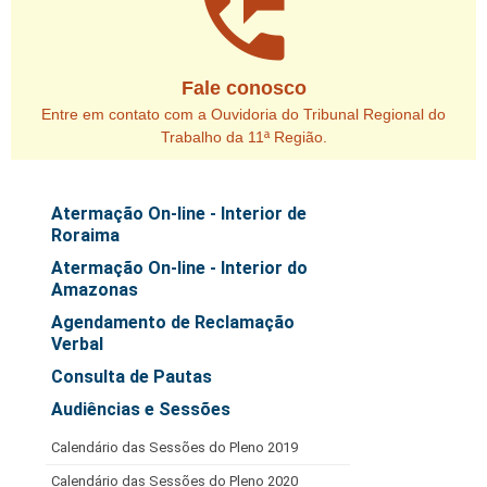
perm_phone_msg
Juízes Substitutos
Diretores
Fale conosco
Comitês
Entre em contato com a Ouvidoria do Tribunal Regional do
Comitê Gestor Regional do PJe
Trabalho da 11ª Região.
Comitê Gestor Regional do e-Gestão e de Tabelas
Processuais Unificadas
Atermação On-line - Interior de
Comitê do Datajud
Roraima
Comissão Regional de Pesquisa Judiciária e Ciência de
Atermação On-line - Interior do
Dados
Amazonas
Comissão de Ética
Agendamento de Reclamação
Comitê de Priorização do Primeiro Grau
Verbal
Consulta de Pautas
Comissão de Uniformização de Jurisprudência
Audiências e Sessões
Comitê de Gestão de Pessoas
Comissão de Vitaliciamento
Calendário das Sessões do Pleno 2019
Comitê de Atenção Integral à Saúde de Magistrados e
Calendário das Sessões do Pleno 2020