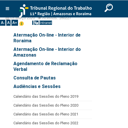
Ir para o Conteúdo
Ir para o menu
Ir para a busca
Ir para o rodapé
|
|
|
Serviços
English
Português
Español
|
|
Institucional
03 Março 2020
Acessos: 160227
A-
A
A+
Intranet
Histórico
Atermação On-line - Interior de
Presidência
Roraima
Corregedoria
Atermação On-line - Interior do
Amazonas
Composição
Agendamento de Reclamação
Desembargadores
Verbal
Seções Especializadas
Consulta de Pautas
Turmas
Audiências e Sessões
Varas do Trabalho
Calendário das Sessões do Pleno 2019
Juízes Manaus
Calendário das Sessões do Pleno 2020
Juízes Roraima
Calendário das Sessões do Pleno 2021
Juízes Interior
Calendário das Sessões do Pleno 2022