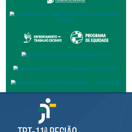
Responsabilidade Socioambiental
Comissão Permanente de Acessibilidade e Inclusão
Escola Judicial
Programa Trabalho Seguro
Coordenadoria de Saúde
|
Serviços
|
Ação Trabalhista (Atermação)
Atermação On-line - Interior de Roraima
Atermação On-line - Interior do Amazonas
Agendamento de Reclamação Verbal
Glossário
Consulta de Pautas
Atas de Sessões do Pleno