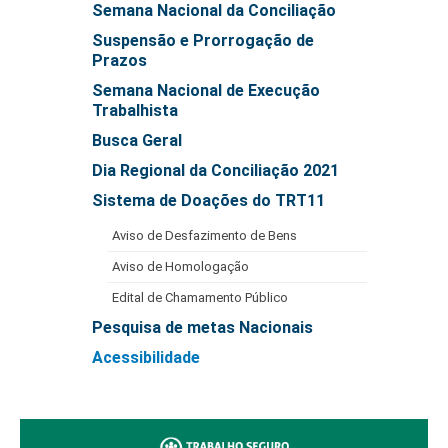
Semana Nacional da Conciliação
Automação e IA
Suspensão e Prorrogação de
Prazos
Governança
Semana Nacional de Execução
Governança de TI
Trabalhista
Gestão Estratégica
Busca Geral
Governança das Contratações Obras
Dia Regional da Conciliação 2021
Rede de Governança Colaborativa
Sistema de Doações do TRT11
Gestão de Riscos
Aviso de Desfazimento de Bens
Laboratório de Inovação
Aviso de Homologação
Assessoria de Governança de Gestão de Pessoas
Edital de Chamamento Público
Pesquisa de metas Nacionais
Sites Institucionais
Acessibilidade
Biblioteca
Centro de Memória
Educação a distância