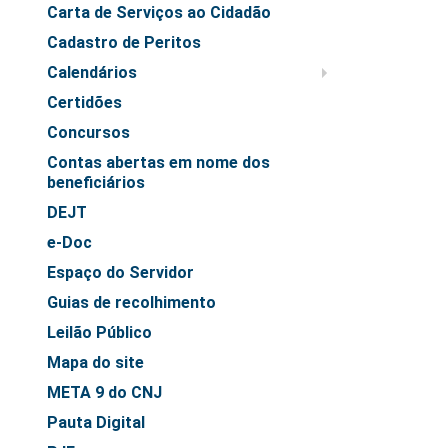
Juízes Substitutos
Carta de Serviços ao Cidadão
Diretores
Cadastro de Peritos
Calendários
Comitês
Certidões
Comitê Gestor Regional do PJe
Concursos
Comitê Gestor Regional do e-Gestão e de Tabelas
Contas abertas em nome dos
Processuais Unificadas
beneficiários
Comitê do Datajud
DEJT
Comissão Regional de Pesquisa Judiciária e Ciência de
e-Doc
Dados
Espaço do Servidor
Comissão de Ética
Guias de recolhimento
Comitê de Priorização do Primeiro Grau
Leilão Público
Comissão de Uniformização de Jurisprudência
Mapa do site
Comitê de Gestão de Pessoas
META 9 do CNJ
Comissão de Vitaliciamento
Pauta Digital
Comitê de Atenção Integral à Saúde de Magistrados e