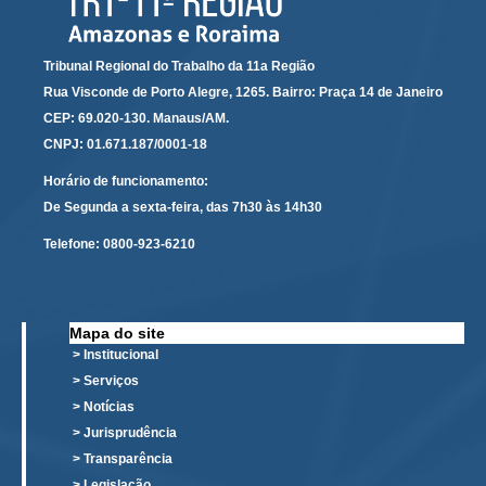
Audiências e Sessões
Tribunal Regional do Trabalho da 11a Região
Calendário das Sessões da 1ª Turma 2026
Rua Visconde de Porto Alegre, 1265. Bairro: Praça 14 de Janeiro
Calendário de Sessões da 2ª Turma - 2026
CEP: 69.020-130. Manaus/AM.
Calendário das Sessões da 3ª Turma 2026
CNPJ: 01.671.187/0001-18
Calendário das Sessões do Pleno e Especializadas 2026
Horário de funcionamento:
De Segunda a sexta-feira, das 7h30 às 14h30
Carta de Serviços ao Cidadão
Telefone:
0800-923-6210
Cartilhas
Cadastro de Peritos, Tradutores e Intérpretes
Calendários
Mapa do site
> Institucional
Calendário Geral
> Serviços
Calendário de Eventos
> Notícias
Calendário de Eventos passados
> Jurisprudência
Calendário das Sessões
> Transparência
> Legislação