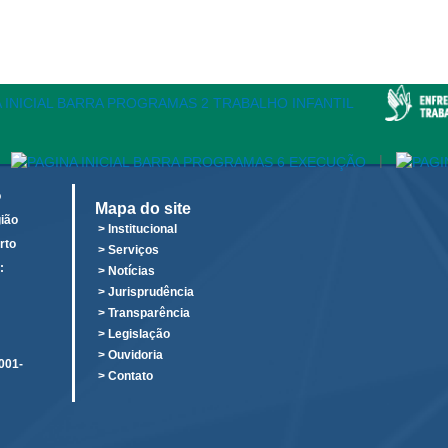
|
o
Mapa do site
ião
> Institucional
rto
> Serviços
:
> Notícias
o
> Jurisprudência
> Transparência
> Legislação
> Ouvidoria
001-
> Contato