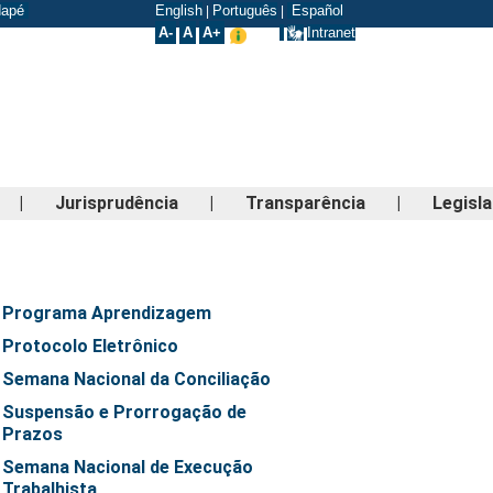
odapé
English
Português
Español
|
|
A-
A
A+
Intranet
|
Jurisprudência
|
Transparência
|
Legisl
Programa Aprendizagem
Protocolo Eletrônico
Semana Nacional da Conciliação
Suspensão e Prorrogação de
Prazos
Semana Nacional de Execução
Trabalhista