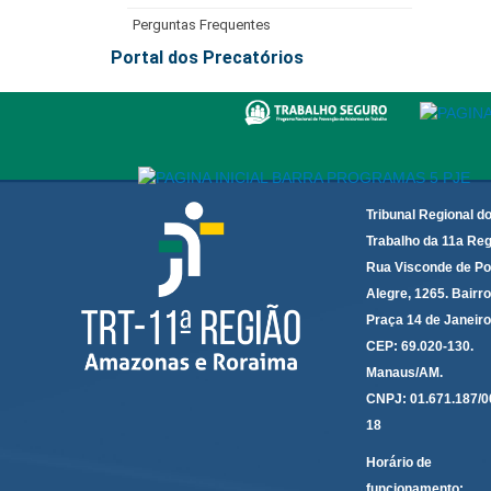
Perguntas Frequentes
Portal dos Precatórios
Tribunal Regional d
Trabalho da 11a Reg
Rua Visconde de Po
Alegre, 1265. Bairro
Praça 14 de Janeir
CEP: 69.020-130.
Manaus/AM.
CNPJ: 01.671.187/0
18
Horário de
funcionamento: