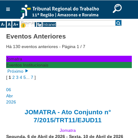
Ir para o Conteúdo
Ir para o menu
Ir para a busca
Ir para o rodapé
|
|
|
English
Português
Español
|
|
Institucional
A-
A
A+
Intranet
Histórico
Eventos Anteriores
Presidência
Há 130 eventos anteriores
- Página 1 / 7
Corregedoria
Jomatra
Composição
Eventos Institucionais
Próximo
Desembargadores
[
1
2
3
4
5
...
7
]
Seções Especializadas
06
Turmas
Abr
Varas do Trabalho
2026
Juízes Manaus
JOMATRA - Ato Conjunto n°
7/2015/TRT11/EJUD11
Juízes Roraima
Juízes Interior
Jomatra
Segunda, 6 de Abril de 2026
-
Sexta, 10 de Abril de 2026