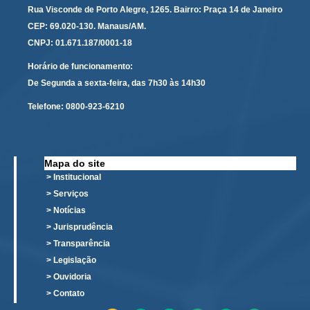
Faça sua Manifestação
Rua Visconde de Porto Alegre, 1265. Bairro: Praça 14 de Janeiro
CEP: 69.020-130. Manaus/AM.
Denúncia Assédio Moral ou Sexual
CNPJ: 01.671.187/0001-18
Denúncia Assédio Eleitoral
Horário de funcionamento:
Notícia de Irregularidade Anônima
De Segunda a sexta-feira, das 7h30 às 14h30
Denúncia Atos de Corrupção
Telefone:
0800-923-6210
|
Contato
Mapa do site
Contatos - Trabalho Remoto
> Institucional
> Serviços
Fale Conosco
> Notícias
Atendimento ao Público
> Jurisprudência
Fones TRT
> Transparência
> Legislação
Fones TST
> Ouvidoria
Endereços das Unidades
> Contato
Balcão Virtual