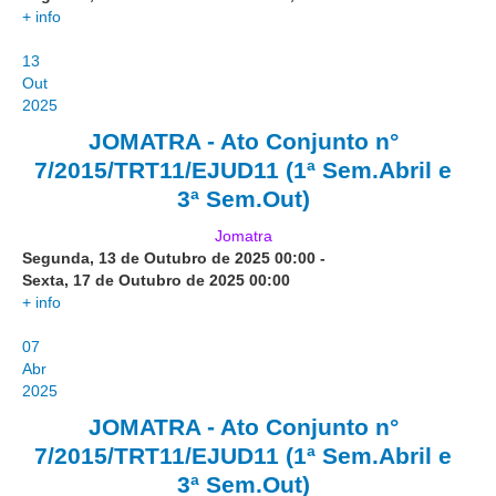
Juízes Substitutos
+ info
Diretores
13
Out
Comitês
2025
Comitê Gestor Regional do PJe
JOMATRA - Ato Conjunto n°
7/2015/TRT11/EJUD11 (1ª Sem.Abril e
Comitê Gestor Regional do e-Gestão e de Tabelas
Processuais Unificadas
3ª Sem.Out)
Comitê do Datajud
Jomatra
Comissão Regional de Pesquisa Judiciária e Ciência de
Segunda, 13 de Outubro de 2025
00:00
-
Dados
Sexta, 17 de Outubro de 2025
00:00
+ info
Comissão de Ética
07
Comitê de Priorização do Primeiro Grau
Abr
Comissão de Uniformização de Jurisprudência
2025
Comitê de Gestão de Pessoas
JOMATRA - Ato Conjunto n°
Comissão de Vitaliciamento
7/2015/TRT11/EJUD11 (1ª Sem.Abril e
3ª Sem.Out)
Comitê de Atenção Integral à Saúde de Magistrados e