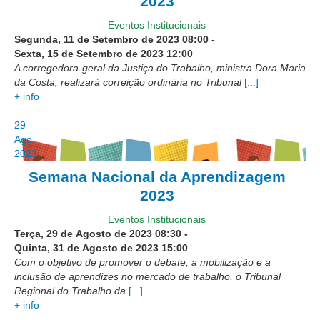
2023
Protocolo Eletrônico
Suspensão e Prorrogação de Prazos
Eventos Institucionais
Segunda, 11 de Setembro de 2023
08:00
-
Busca Geral
Sexta, 15 de Setembro de 2023
12:00
Portal de Doações do TRT11
A corregedora-geral da Justiça do Trabalho, ministra Dora Maria
da Costa, realizará correição ordinária no Tribunal
[...]
Estatísticas
+ info
Pesquisa de metas Nacionais
29
Acessibilidade
Ago
2023
Editais de Credenciamento
Semana Nacional da Aprendizagem
Pontos de Inclusão Digital
2023
Monitoramento do Serviços de TIC
Eventos Institucionais
Conexão Inclusiva
Terça, 29 de Agosto de 2023
08:30
-
Inscrições
Quinta, 31 de Agosto de 2023
15:00
Com o objetivo de promover o debate, a mobilização e a
Informe de Rendimentos - 2026
inclusão de aprendizes no mercado de trabalho, o Tribunal
Regional do Trabalho da
[...]
|
+ info
Notícias