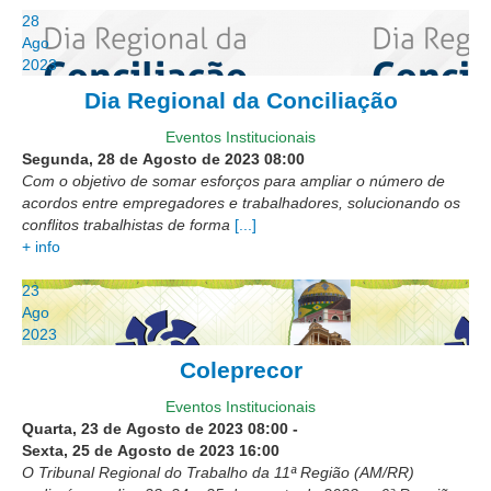
28
Todas as Notícias
Ago
2023
Buscar Notícias
Dia Regional da Conciliação
Comunicados
Eventos Institucionais
Campanhas
Segunda, 28 de Agosto de 2023
08:00
Galeria de Fotos
Com o objetivo de somar esforços para ampliar o número de
acordos entre empregadores e trabalhadores, solucionando os
Redes Sociais
conflitos trabalhistas de forma
[...]
Fale com a Comunicação
+ info
Logomarca
23
|
Ago
2023
Jurisprudência
Coleprecor
Consulta Jurisprudencial
Eventos Institucionais
Falcão - Busca por Jurisprudência
Quarta, 23 de Agosto de 2023
08:00
-
Sexta, 25 de Agosto de 2023
16:00
Pangea - precedentes qualificados
O Tribunal Regional do Trabalho da 11ª Região (AM/RR)
Súmulas