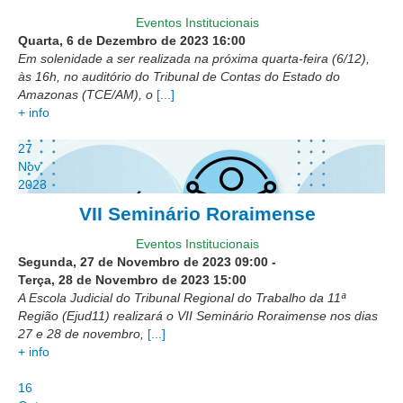
Eventos Institucionais
Audiências e Sessões
Quarta, 6 de Dezembro de 2023
16:00
Calendário das Sessões da 1ª Turma 2026
Em solenidade a ser realizada na próxima quarta-feira (6/12),
às 16h, no auditório do Tribunal de Contas do Estado do
Calendário de Sessões da 2ª Turma - 2026
Amazonas (TCE/AM), o
[...]
+ info
Calendário das Sessões da 3ª Turma 2026
Calendário das Sessões do Pleno e Especializadas 2026
27
Nov
Carta de Serviços ao Cidadão
2023
VII Seminário Roraimense
Cartilhas
Cadastro de Peritos, Tradutores e Intérpretes
Eventos Institucionais
Segunda, 27 de Novembro de 2023
09:00
-
Calendários
Terça, 28 de Novembro de 2023
15:00
Calendário Geral
A Escola Judicial do Tribunal Regional do Trabalho da 11ª
Região (Ejud11) realizará o VII Seminário Roraimense nos dias
Calendário de Eventos
27 e 28 de novembro,
[...]
+ info
Calendário de Eventos passados
Calendário das Sessões
16