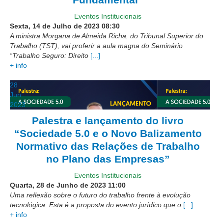
Licitações, contratos e Instrumentos
Eventos Institucionais
Gestão de Pessoas
Sexta, 14 de Julho de 2023
08:30
A ministra Morgana de Almeida Richa, do Tribunal Superior do
Auditoria e Prestação de Contas
Trabalho (TST), vai proferir a aula magna do Seminário
Sustentabilidade
“Trabalho Seguro: Direito
[...]
+ info
Acessibilidade
28
LGPD
Jun
2023
|
Palestra e lançamento do livro
Legislação
“Sociedade 5.0 e o Novo Balizamento
Normativo das Relações de Trabalho
Acórdãos
no Plano das Empresas”
Atos Administrativos
Biblioteca Digital
Eventos Institucionais
Quarta, 28 de Junho de 2023
11:00
Código de Ética dos Servidores
Uma reflexão sobre o futuro do trabalho frente à evolução
tecnológica. Esta é a proposta do evento jurídico que o
[...]
Diário Eletrônico JT
+ info