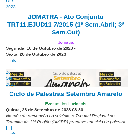
Out
Calendário das Correições
2023
Calendário de Suspensão
JOMATRA - Ato Conjunto
Calendário da Justiça Itinerante
TRT11.EJUD11 7/2015 (1ª Sem.Abril; 3ª
Certidões
Sem.Out)
Concursos
Jomatra
Contas abertas em nome dos beneficiários
Segunda, 16 de Outubro de 2023
-
Sexta, 20 de Outubro de 2023
Diários Eletrônicos
+ info
e-Doc
28
Espaço do Servidor
Set
2023
Guias de recolhimento
Ciclo de Palestras Setembro Amarelo
Leilão Público
Mapa do site
Eventos Institucionais
Quinta, 28 de Setembro de 2023
08:30
No mês de prevenção ao suicídio, o Tribunal Regional do
META 9 do CNJ
Trabalho da 11ª Região (AM/RR) promove um ciclo de palestras
Pauta Digital
[...]
+ info