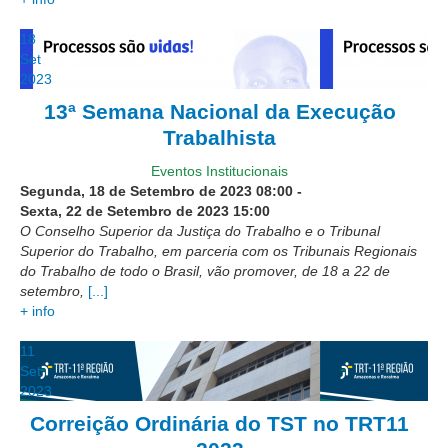
PJE
18
Plantão Judiciário
Set
Cadastrar Processos
2023
Listar Processos
13ª Semana Nacional da Execução
Trabalhista
Portal Conciliação
Eventos Institucionais
Inscrição para mediação e conciliação – Cejusc 1º e 2º
Segunda, 18 de Setembro de 2023
08:00
-
grau
Sexta, 22 de Setembro de 2023
15:00
Perguntas Frequentes
O Conselho Superior da Justiça do Trabalho e o Tribunal
Superior do Trabalho, em parceria com os Tribunais Regionais
Eventos
do Trabalho de todo o Brasil, vão promover, de 18 a 22 de
Portal Execução
setembro,
[...]
+ info
Portal Proad
11
Portal dos Precatórios e Requisições de
Set
Pequeno Valor
2023
Programa Aprendizagem
Correição Ordinária do TST no TRT11