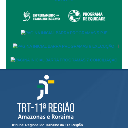
Faça sua Manifestação
Acompanhe sua manifestação
Ouvidoria Da Mulher
Serviço de Informação ao Cidadão - SIC
Relatórios Estatísticos
|
Consulte o seu Processo Trabalhista
Lei Geral de Proteção de Dados - LGPD
Integração das Ouvidorias
O que é Ouvidoria?
Carta de Serviços à Cidadania
Ouvidoria no CSJT
Dúvidas Frequentes
Avalie os Serviços da Ouvidoria
Tribunal Regional do Trabalho da 11a Região