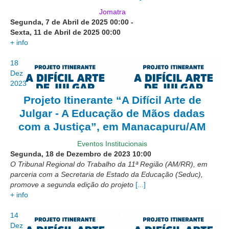
Servidores
Jomatra
Comitê de Segurança Permanente
Segunda, 7 de Abril de 2025
00:00
-
Sexta, 11 de Abril de 2025
00:00
Comitê de Combate ao Trabalho Infantil e de Estímulo à
+ info
Aprendizagem
18
Comitê de Incentivo à Participação Institucional Feminina
Dez
no âmbito do TRT-11
2023
Comitê de Prevenção e Enfrentamento do Assédio
Projeto Itinerante “A Difícil Arte de
Moral, do Assédio Sexual e da Discriminação
Julgar - A Educação de Mãos dadas
Comissão Permanente de Gestão Socioambiental
com a Justiça”, em Manacapuru/AM
Comitê Gestor do Plano de Contratações e Aquisições
no Âmbito do TRT11
Eventos Institucionais
Segunda, 18 de Dezembro de 2023
10:00
Grupo Operacional do Centro de Inteligência
O Tribunal Regional do Trabalho da 11ª Região (AM/RR), em
Comitê de Equidade de Raça, Gênero e Diversidade
parceria com a Secretaria de Estado da Educação (Seduc),
promove a segunda edição do projeto
[...]
Comitê PopRuaJud
+ info
Comissão de Justiça Itinerante
14
Comissão Permanente de Avaliação Documental
Dez