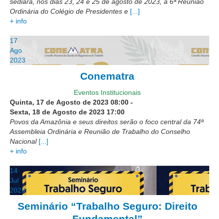
sediará, nos dias 23, 24 e 25 de agosto de 2023, a 6ª Reunião
Ordinária do Colégio de Presidentes e
[...]
Precedentes e Ações Coletivas
+ info
Centro de Inteligência
17
Unidade de Monitoramento e Fiscalização - UMF
Ago
Assédio Eleitoral
2023
|
Conematra
Transparência
Eventos Institucionais
Quinta, 17 de Agosto de 2023
08:00
-
Sexta, 18 de Agosto de 2023
17:00
Portal Transparência
Povos da Amazônia e seus direitos serão o foco central da 74ª
Gestão
Assembleia Ordinária e Reunião de Trabalho do Conselho
Nacional
[...]
Audiências e Sessões
+ info
Serviço de Informação ao Cidadão
14
Ouvidoria
Jul
Tecnologia da Informação e Comunicação
2023
Seminário “Trabalho Seguro: Direito
Gestão Orcamentária
Fundamental”