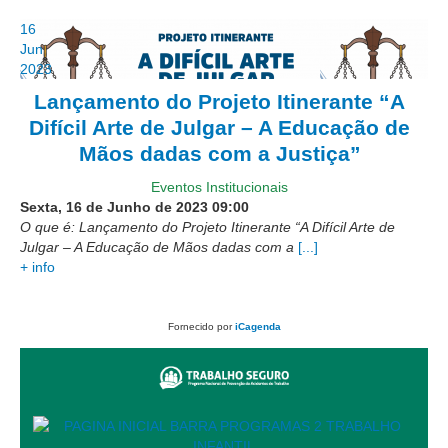
Diário Oficial
16
Eliminação de Autos
Jun
Ementário
2023
Lançamento do Projeto Itinerante “A
Manual de Redação
Difícil Arte de Julgar – A Educação de
Produtividade dos magistrados
Mãos dadas com a Justiça”
Regimento Interno
Eventos Institucionais
Regulamento Geral
Sexta, 16 de Junho de 2023
09:00
O que é: Lançamento do Projeto Itinerante “A Difícil Arte de
Resolução do Plantão Judiciário
Julgar – A Educação de Mãos dadas com a
[...]
+ info
Revistas
Manuais do CNJ
Fornecido por
iCagenda
Estrutura Organizacional
Protocolos de Julgamento
|
Ouvidoria