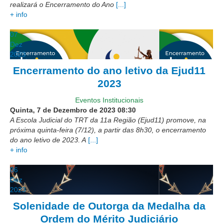
realizará o Encerramento do Ano
[...]
Responsabilidade Socioambiental
+ info
Comissão Permanente de Acessibilidade e Inclusão
07
Escola Judicial
Dez
Programa Trabalho Seguro
2023
Encerramento do ano letivo da Ejud11
Coordenadoria de Saúde
2023
|
Eventos Institucionais
Serviços
Quinta, 7 de Dezembro de 2023
08:30
A Escola Judicial do TRT da 11a Região (Ejud11) promove, na
Ação Trabalhista (Atermação)
próxima quinta-feira (7/12), a partir das 8h30, o encerramento
do ano letivo de 2023. A
[...]
Atermação On-line - Interior de Roraima
+ info
Atermação On-line - Interior do Amazonas
06
Agendamento de Reclamação Verbal
Dez
2023
Glossário
Solenidade de Outorga da Medalha da
Consulta de Pautas
Ordem do Mérito Judiciário
Atas de Sessões do Pleno