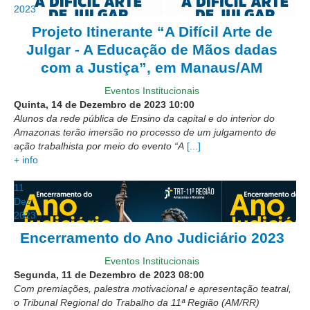
2023
Automação e IA
Projeto Itinerante “A Difícil Arte de
Governança
Julgar - A Educação de Mãos dadas
com a Justiça”, em Manaus/AM
Governança de TI
Gestão Estratégica
Eventos Institucionais
Quinta, 14 de Dezembro de 2023
10:00
Governança das Contratações Obras
Alunos da rede pública de Ensino da capital e do interior do
Amazonas terão imersão no processo de um julgamento de
Rede de Governança Colaborativa
ação trabalhista por meio do evento “A
[...]
Gestão de Riscos
+ info
Laboratório de Inovação
11
Assessoria de Governança de Gestão de Pessoas
Dez
2023
Sites Institucionais
Encerramento do Ano Judiciário 2023
Biblioteca
Eventos Institucionais
Segunda, 11 de Dezembro de 2023
08:00
Centro de Memória
Com premiações, palestra motivacional e apresentação teatral,
Educação a distância
o Tribunal Regional do Trabalho da 11ª Região (AM/RR)