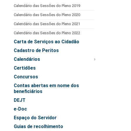
Juízes Substitutos
Calendário das Sessões do Pleno 2019
Diretores
Calendário das Sessões do Pleno 2020
Calendário das Sessões do Pleno 2021
Comitês
Calendário das Sessões do Pleno 2022
Comitê Gestor Regional do PJe
Carta de Serviços ao Cidadão
Comitê Gestor Regional do e-Gestão e de Tabelas
Processuais Unificadas
Cadastro de Peritos
Calendários
Comitê do Datajud
Certidões
Comissão Regional de Pesquisa Judiciária e Ciência de
Dados
Concursos
Comissão de Ética
Contas abertas em nome dos
beneficiários
Comitê de Priorização do Primeiro Grau
DEJT
Comissão de Uniformização de Jurisprudência
e-Doc
Comitê de Gestão de Pessoas
Espaço do Servidor
Comissão de Vitaliciamento
Guias de recolhimento
Comitê de Atenção Integral à Saúde de Magistrados e