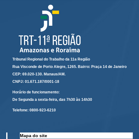
Audiências e Sessões
Calendário das Sessões da 1ª Turma 2026
Calendário de Sessões da 2ª Turma - 2026
Calendário das Sessões da 3ª Turma 2026
Calendário das Sessões do Pleno e Especializadas 2026
Tribunal Regional do Trabalho da 11a Região
Carta de Serviços ao Cidadão
Rua Visconde de Porto Alegre, 1265. Bairro: Praça 14 de Janeiro
Cartilhas
CEP: 69.020-130. Manaus/AM.
CNPJ: 01.671.187/0001-18
Cadastro de Peritos, Tradutores e Intérpretes
Calendários
Horário de funcionamento:
De Segunda a sexta-feira, das 7h30 às 14h30
Calendário Geral
Telefone:
0800-923-6210
Calendário de Eventos
Calendário de Eventos passados
Calendário das Sessões
Mapa do site