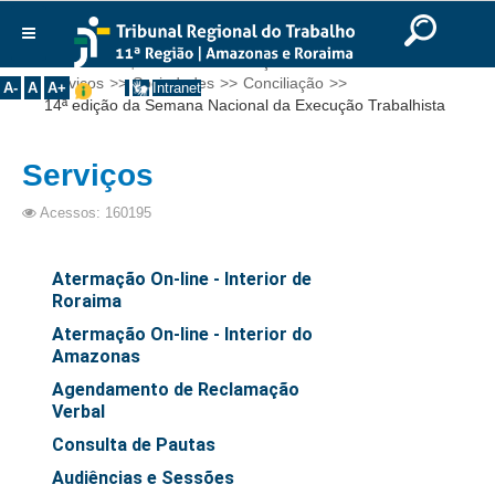
Ir para o Conteúdo
Ir para o menu
Ir para a busca
Ir para o rodapé
|
|
|
English
Português
Español
|
|
Você está aqui:
Início
>>
Serviços
>>
Concursos
>>
Institucional
Serviços
>>
Sociedades
>>
Conciliação
>>
A-
A
A+
Intranet
14ª edição da Semana Nacional da Execução Trabalhista
Histórico
Presidência
Serviços
Corregedoria
Acessos: 160195
Composição
Desembargadores
Atermação On-line - Interior de
Seções Especializadas
Roraima
Turmas
Atermação On-line - Interior do
Amazonas
Varas do Trabalho
Agendamento de Reclamação
Juízes Manaus
Verbal
Juízes Roraima
Consulta de Pautas
Juízes Interior
Audiências e Sessões