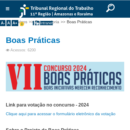
Ir para o Conteúdo
Ir para o menu
Ir para a busca
Ir para o rodapé
|
|
|
English
Português
Español
|
|
Você está aqui:
Início
>>
Serviços
>>
Concursos
>>
Institucional
Serviços
>>
Corregedoria
>>
Boas Práticas
A-
A
A+
Intranet
Histórico
Boas Práticas
Presidência
Corregedoria
Acessos: 6200
Composição
Desembargadores
Seções Especializadas
Turmas
Varas do Trabalho
Juízes Manaus
Link para votação no concurso - 2024
Juízes Roraima
Clique aqui para acessar o formulário eletrônico da votação
Juízes Interior