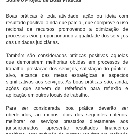
Sobre o Projeto de Boas Práticas
Juízes Substitutos
Diretores
Boas práticas é toda atividade, ação ou ideia com
resultado positivo, ainda que parcial, que comprove o uso
Comitês
racional de recursos promovendo a otimização de
processos e/ou proporcionando a qualidade dos serviços
Comitê Gestor Regional do PJe
das unidades judiciárias.
Comitê Gestor Regional do e-Gestão e de Tabelas
Processuais Unificadas
Também são consideradas práticas positivas aquelas
Comitê do Datajud
que demonstrem melhorias obtidas em processos de
trabalho, prestação dos serviços, satisfação do público-
Comissão Regional de Pesquisa Judiciária e Ciência de
alvo, alcance das metas estratégicas e aspectos
Dados
significativos aos serviços. As boas práticas são, ainda,
Comissão de Ética
ações que servem de referência para reflexão e
Comitê de Priorização do Primeiro Grau
aplicação em outros locais de trabalho.
Comissão de Uniformização de Jurisprudência
Para ser considerada boa prática deverão ser
Comitê de Gestão de Pessoas
obedecidos, ao menos, dois dos seguintes critérios:
melhorar os serviços prestados diretamente aos
Comissão de Vitaliciamento
jurisdicionados; apresentar resultados financeiros
Comitê de Atenção Integral à Saúde de Magistrados e