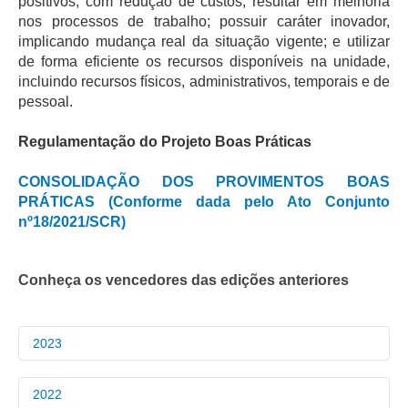
positivos, com redução de custos; resultar em melhoria
Servidores
nos processos de trabalho; possuir caráter inovador,
Comitê de Segurança Permanente
implicando mudança real da situação vigente; e utilizar
de forma eficiente os recursos disponíveis na unidade,
Comitê de Combate ao Trabalho Infantil e de Estímulo à
incluindo recursos físicos, administrativos, temporais e de
Aprendizagem
pessoal.
Comitê de Incentivo à Participação Institucional Feminina
no âmbito do TRT-11
Regulamentação do Projeto Boas Práticas
Comitê de Prevenção e Enfrentamento do Assédio
Moral, do Assédio Sexual e da Discriminação
CONSOLIDAÇÃO DOS PROVIMENTOS BOAS
PRÁTICAS (Conforme dada pelo Ato Conjunto
Comissão Permanente de Gestão Socioambiental
nº18/2021/SCR)
Comitê Gestor do Plano de Contratações e Aquisições
no Âmbito do TRT11
Conheça os vencedores das edições anteriores
Grupo Operacional do Centro de Inteligência
Comitê de Equidade de Raça, Gênero e Diversidade
Comitê PopRuaJud
2023
Comissão de Justiça Itinerante
Comissão Permanente de Avaliação Documental
VENCEDORES
2022