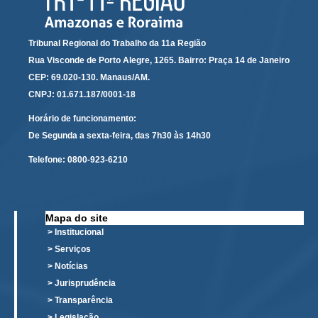
Audiências e Sessões
Tribunal Regional do Trabalho da 11a Região
Calendário das Sessões da 1ª Turma 2026
Rua Visconde de Porto Alegre, 1265. Bairro: Praça 14 de Janeiro
Calendário de Sessões da 2ª Turma - 2026
CEP: 69.020-130. Manaus/AM.
Calendário das Sessões da 3ª Turma 2026
CNPJ: 01.671.187/0001-18
Calendário das Sessões do Pleno e Especializadas 2026
Horário de funcionamento:
De Segunda a sexta-feira, das 7h30 às 14h30
Carta de Serviços ao Cidadão
Telefone:
0800-923-6210
Cartilhas
Cadastro de Peritos, Tradutores e Intérpretes
Calendários
Mapa do site
> Institucional
Calendário Geral
> Serviços
Calendário de Eventos
> Notícias
Calendário de Eventos passados
> Jurisprudência
Calendário das Sessões
> Transparência
> Legislação