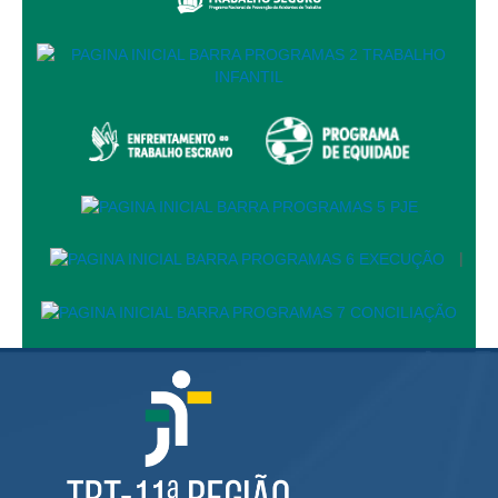
Responsabilidade Socioambiental
Comissão Permanente de Acessibilidade e Inclusão
Escola Judicial
Programa Trabalho Seguro
Coordenadoria de Saúde
|
Serviços
|
Ação Trabalhista (Atermação)
Atermação On-line - Interior de Roraima
Atermação On-line - Interior do Amazonas
Agendamento de Reclamação Verbal
Glossário
Consulta de Pautas
Atas de Sessões do Pleno