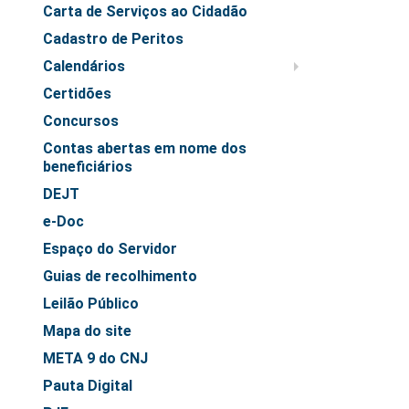
Juízes Substitutos
Carta de Serviços ao Cidadão
Diretores
Cadastro de Peritos
Calendários
Comitês
Certidões
Comitê Gestor Regional do PJe
Concursos
Comitê Gestor Regional do e-Gestão e de Tabelas
Contas abertas em nome dos
Processuais Unificadas
beneficiários
Comitê do Datajud
DEJT
Comissão Regional de Pesquisa Judiciária e Ciência de
e-Doc
Dados
Espaço do Servidor
Comissão de Ética
Guias de recolhimento
Comitê de Priorização do Primeiro Grau
Leilão Público
Comissão de Uniformização de Jurisprudência
Mapa do site
Comitê de Gestão de Pessoas
META 9 do CNJ
Comissão de Vitaliciamento
Pauta Digital
Comitê de Atenção Integral à Saúde de Magistrados e