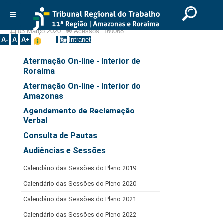
Ir para o Conteúdo
Ir para o menu
Ir para a busca
Ir para o rodapé
|
|
|
Serviços
English
Português
Español
|
|
Institucional
03 Março 2020
Acessos: 160068
A-
A
A+
Intranet
Histórico
Atermação On-line - Interior de
Presidência
Roraima
Corregedoria
Atermação On-line - Interior do
Amazonas
Composição
Agendamento de Reclamação
Desembargadores
Verbal
Seções Especializadas
Consulta de Pautas
Turmas
Audiências e Sessões
Varas do Trabalho
Calendário das Sessões do Pleno 2019
Juízes Manaus
Calendário das Sessões do Pleno 2020
Juízes Roraima
Calendário das Sessões do Pleno 2021
Juízes Interior
Calendário das Sessões do Pleno 2022