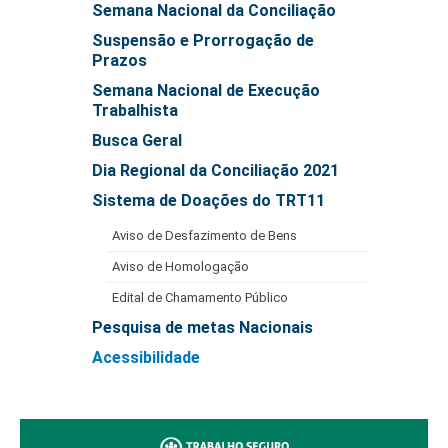
Semana Nacional da Conciliação
Automação e IA
Suspensão e Prorrogação de
Prazos
Governança
Semana Nacional de Execução
Governança de TI
Trabalhista
Gestão Estratégica
Busca Geral
Governança das Contratações Obras
Dia Regional da Conciliação 2021
Rede de Governança Colaborativa
Sistema de Doações do TRT11
Gestão de Riscos
Aviso de Desfazimento de Bens
Laboratório de Inovação
Aviso de Homologação
Assessoria de Governança de Gestão de Pessoas
Edital de Chamamento Público
Pesquisa de metas Nacionais
Sites Institucionais
Acessibilidade
Biblioteca
Centro de Memória
Educação a distância