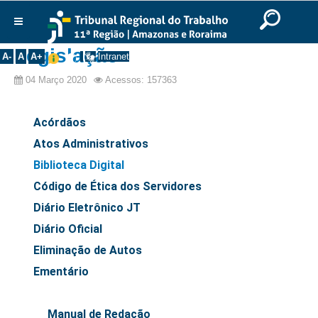
Ir para o Conteúdo
Ir para o menu
Ir para a busca
Ir para o rodapé
|
|
|
English
Português
Español
|
|
Institucional
Legislação
A-
A
A+
Intranet
Histórico
04 Março 2020
Acessos: 157363
Presidência
Corregedoria
Acórdãos
Composição
Atos Administrativos
Biblioteca Digital
Desembargadores
Código de Ética dos Servidores
Seções Especializadas
Diário Eletrônico JT
Turmas
Diário Oficial
Varas do Trabalho
Eliminação de Autos
Juízes Manaus
Ementário
Juízes Roraima
Juízes Interior
Manual de Redação