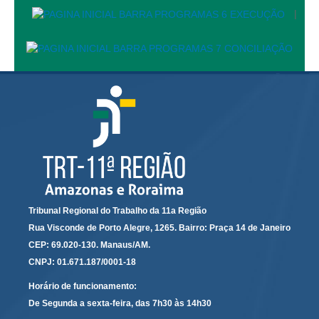
Servidores
|
Comitê de Segurança Permanente
Comitê de Combate ao Trabalho Infantil e de Estímulo à
Aprendizagem
Comitê de Incentivo à Participação Institucional Feminina
no âmbito do TRT-11
Comitê de Prevenção e Enfrentamento do Assédio
Moral, do Assédio Sexual e da Discriminação
Comissão Permanente de Gestão Socioambiental
Comitê Gestor do Plano de Contratações e Aquisições
no Âmbito do TRT11
Tribunal Regional do Trabalho da 11a Região
Grupo Operacional do Centro de Inteligência
Rua Visconde de Porto Alegre, 1265. Bairro: Praça 14 de Janeiro
Comitê de Equidade de Raça, Gênero e Diversidade
CEP: 69.020-130. Manaus/AM.
CNPJ: 01.671.187/0001-18
Comitê PopRuaJud
Comissão de Justiça Itinerante
Horário de funcionamento:
De Segunda a sexta-feira, das 7h30 às 14h30
Comissão Permanente de Avaliação Documental