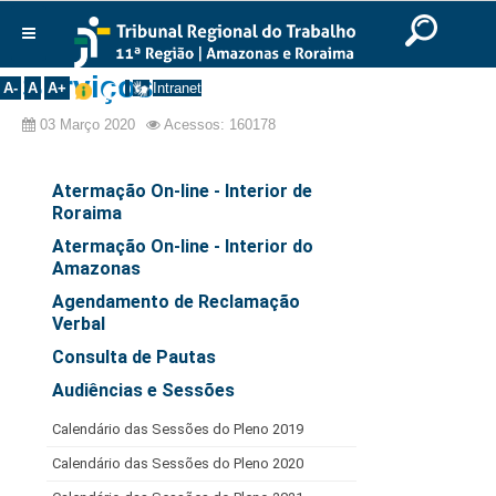
Ir para o Conteúdo
Ir para o menu
Ir para a busca
Ir para o rodapé
|
|
|
English
Português
Español
|
|
Institucional
Serviços
A-
A
A+
Intranet
Histórico
03 Março 2020
Acessos: 160178
Presidência
Corregedoria
Atermação On-line - Interior de
Roraima
Composição
Atermação On-line - Interior do
Desembargadores
Amazonas
Seções Especializadas
Agendamento de Reclamação
Verbal
Turmas
Consulta de Pautas
Varas do Trabalho
Audiências e Sessões
Juízes Manaus
Calendário das Sessões do Pleno 2019
Juízes Roraima
Calendário das Sessões do Pleno 2020
Juízes Interior