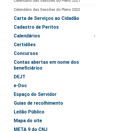
Calendário das Sessões do Pleno 2021
Juízes Substitutos
Calendário das Sessões do Pleno 2022
Diretores
Carta de Serviços ao Cidadão
Comitês
Cadastro de Peritos
Comitê Gestor Regional do PJe
Calendários
Comitê Gestor Regional do e-Gestão e de Tabelas
Certidões
Processuais Unificadas
Concursos
Comitê do Datajud
Contas abertas em nome dos
beneficiários
Comissão Regional de Pesquisa Judiciária e Ciência de
Dados
DEJT
Comissão de Ética
e-Doc
Comitê de Priorização do Primeiro Grau
Espaço do Servidor
Comissão de Uniformização de Jurisprudência
Guias de recolhimento
Comitê de Gestão de Pessoas
Leilão Público
Comissão de Vitaliciamento
Mapa do site
Comitê de Atenção Integral à Saúde de Magistrados e
META 9 do CNJ