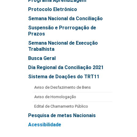
Programa Aprendizagem
Automação e IA
Protocolo Eletrônico
Semana Nacional da Conciliação
Governança
Suspensão e Prorrogação de
Governança de TI
Prazos
Gestão Estratégica
Semana Nacional de Execução
Trabalhista
Governança das Contratações Obras
Busca Geral
Rede de Governança Colaborativa
Dia Regional da Conciliação 2021
Gestão de Riscos
Sistema de Doações do TRT11
Laboratório de Inovação
Assessoria de Governança de Gestão de Pessoas
Aviso de Desfazimento de Bens
Aviso de Homologação
Sites Institucionais
Edital de Chamamento Público
Biblioteca
Pesquisa de metas Nacionais
Centro de Memória
Acessibilidade
Educação a distância