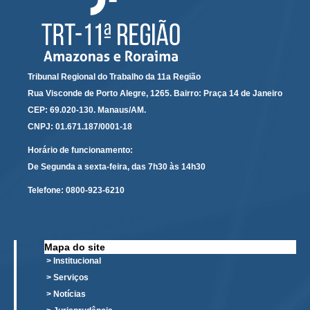
Audiências e Sessões
Calendário das Sessões da 1ª Turma 2026
Calendário de Sessões da 2ª Turma - 2026
Tribunal Regional do Trabalho da 11a Região
Calendário das Sessões da 3ª Turma 2026
Rua Visconde de Porto Alegre, 1265. Bairro: Praça 14 de Janeiro
Calendário das Sessões do Pleno e Especializadas 2026
CEP: 69.020-130. Manaus/AM.
CNPJ: 01.671.187/0001-18
Carta de Serviços ao Cidadão
Horário de funcionamento:
Cartilhas
De Segunda a sexta-feira, das 7h30 às 14h30
Cadastro de Peritos, Tradutores e Intérpretes
Telefone:
0800-923-6210
Calendários
Calendário Geral
Mapa do site
Calendário de Eventos
> Institucional
Calendário de Eventos passados
> Serviços
Calendário das Sessões
> Notícias