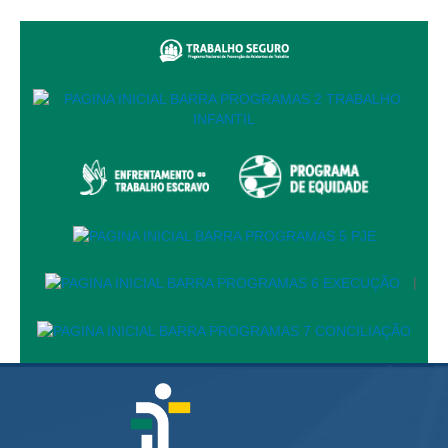
Responsabilidade Socioambiental
Comissão Permanente de Acessibilidade e Inclusão
Escola Judicial
Programa Trabalho Seguro
Coordenadoria de Saúde
|
Serviços
Ação Trabalhista (Atermação)
|
Atermação On-line - Interior de Roraima
Atermação On-line - Interior do Amazonas
Agendamento de Reclamação Verbal
Glossário
Consulta de Pautas
Atas de Sessões do Pleno