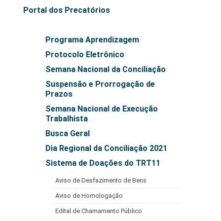
Automação e IA
Portal dos Precatórios
Governança
Programa Aprendizagem
Governança de TI
Protocolo Eletrônico
Gestão Estratégica
Semana Nacional da Conciliação
Governança das Contratações Obras
Suspensão e Prorrogação de
Prazos
Rede de Governança Colaborativa
Semana Nacional de Execução
Gestão de Riscos
Trabalhista
Laboratório de Inovação
Busca Geral
Assessoria de Governança de Gestão de Pessoas
Dia Regional da Conciliação 2021
Sistema de Doações do TRT11
Sites Institucionais
Aviso de Desfazimento de Bens
Biblioteca
Aviso de Homologação
Centro de Memória
Edital de Chamamento Público
Educação a distância