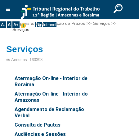
Ir para o Conteúdo
Ir para o menu
Ir para a busca
Ir para o rodapé
|
|
|
English
Português
Español
|
|
Você está aqui:
Início
>>
Serviços
>>
Institucional
Suspensão e Prorrogação de Prazos
>>
Serviços
>>
A-
A
A+
Intranet
Serviços
Histórico
Presidência
Serviços
Corregedoria
Acessos: 160393
Composição
Desembargadores
Atermação On-line - Interior de
Seções Especializadas
Roraima
Turmas
Atermação On-line - Interior do
Amazonas
Varas do Trabalho
Agendamento de Reclamação
Juízes Manaus
Verbal
Juízes Roraima
Consulta de Pautas
Juízes Interior
Audiências e Sessões