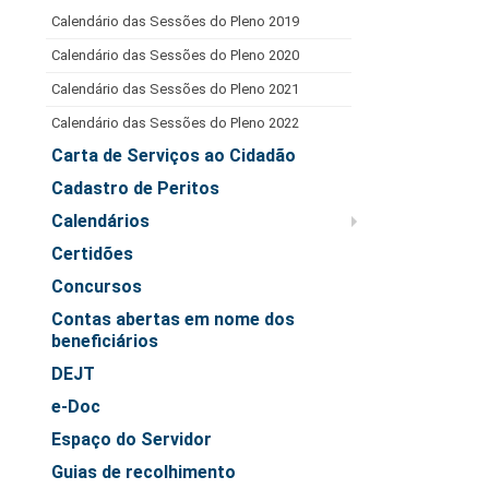
Juízes Substitutos
Calendário das Sessões do Pleno 2019
Diretores
Calendário das Sessões do Pleno 2020
Calendário das Sessões do Pleno 2021
Comitês
Calendário das Sessões do Pleno 2022
Comitê Gestor Regional do PJe
Carta de Serviços ao Cidadão
Comitê Gestor Regional do e-Gestão e de Tabelas
Processuais Unificadas
Cadastro de Peritos
Calendários
Comitê do Datajud
Certidões
Comissão Regional de Pesquisa Judiciária e Ciência de
Dados
Concursos
Comissão de Ética
Contas abertas em nome dos
beneficiários
Comitê de Priorização do Primeiro Grau
DEJT
Comissão de Uniformização de Jurisprudência
e-Doc
Comitê de Gestão de Pessoas
Espaço do Servidor
Comissão de Vitaliciamento
Guias de recolhimento
Comitê de Atenção Integral à Saúde de Magistrados e