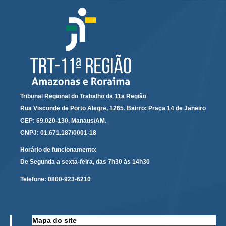
Audiências e Sessões
Calendário das Sessões da 1ª Turma 2026
Calendário de Sessões da 2ª Turma - 2026
Calendário das Sessões da 3ª Turma 2026
Calendário das Sessões do Pleno e Especializadas 2026
Carta de Serviços ao Cidadão
Tribunal Regional do Trabalho da 11a Região
Rua Visconde de Porto Alegre, 1265. Bairro: Praça 14 de Janeiro
Cartilhas
CEP: 69.020-130. Manaus/AM.
CNPJ: 01.671.187/0001-18
Cadastro de Peritos, Tradutores e Intérpretes
Calendários
Horário de funcionamento:
De Segunda a sexta-feira, das 7h30 às 14h30
Calendário Geral
Telefone:
0800-923-6210
Calendário de Eventos
Calendário de Eventos passados
Calendário das Sessões
Mapa do site