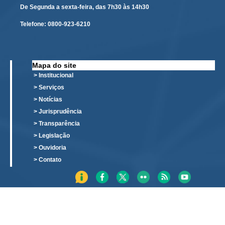
De Segunda a sexta-feira, das 7h30 às 14h30
Todas as Notícias
Telefone:
0800-923-6210
Buscar Notícias
Comunicados
Campanhas
Mapa do site
> Institucional
Galeria de Fotos
> Serviços
Redes Sociais
> Notícias
Fale com a Comunicação
> Jurisprudência
> Transparência
Logomarca
> Legislação
|
> Ouvidoria
Jurisprudência
> Contato
Consulta Jurisprudencial
Falcão - Busca por Jurisprudência
Pangea - precedentes qualificados
Súmulas