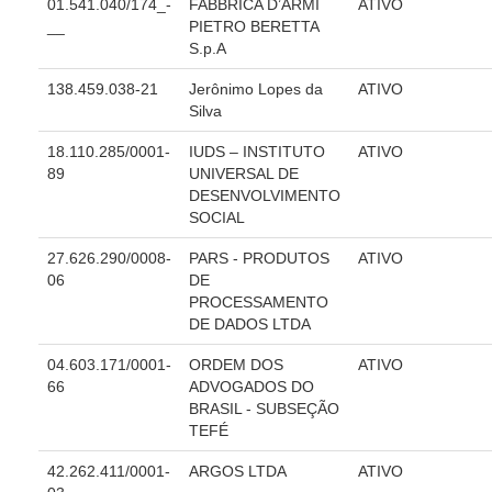
Juízes Substitutos
01.541.040/174_-
FABBRICA D’ARMI
ATIVO
__
PIETRO BERETTA
Diretores
S.p.A
138.459.038-21
Jerônimo Lopes da
ATIVO
Comitês
Silva
Comitê Gestor Regional do PJe
18.110.285/0001-
IUDS – INSTITUTO
ATIVO
Comitê Gestor Regional do e-Gestão e de Tabelas
89
UNIVERSAL DE
Processuais Unificadas
DESENVOLVIMENTO
SOCIAL
Comitê do Datajud
Comissão Regional de Pesquisa Judiciária e Ciência de
27.626.290/0008-
PARS - PRODUTOS
ATIVO
Dados
06
DE
PROCESSAMENTO
Comissão de Ética
DE DADOS LTDA
Comitê de Priorização do Primeiro Grau
04.603.171/0001-
ORDEM DOS
ATIVO
Comissão de Uniformização de Jurisprudência
66
ADVOGADOS DO
BRASIL - SUBSEÇÃO
Comitê de Gestão de Pessoas
TEFÉ
Comissão de Vitaliciamento
42.262.411/0001-
ARGOS LTDA
ATIVO
Comitê de Atenção Integral à Saúde de Magistrados e