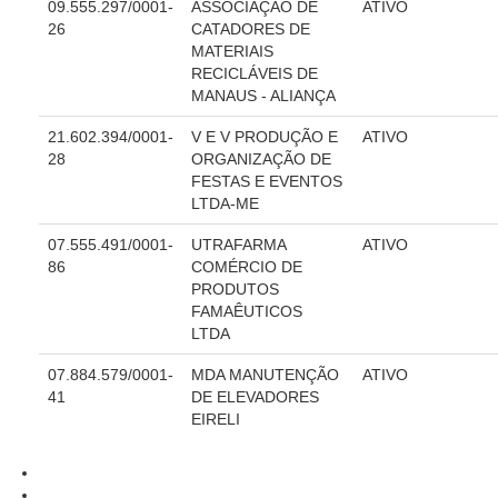
Calendário das Correições
09.555.297/0001-
ASSOCIAÇÃO DE
ATIVO
26
CATADORES DE
Calendário de Suspensão
MATERIAIS
RECICLÁVEIS DE
Calendário da Justiça Itinerante
MANAUS - ALIANÇA
Certidões
21.602.394/0001-
V E V PRODUÇÃO E
ATIVO
Concursos
28
ORGANIZAÇÃO DE
Contas abertas em nome dos beneficiários
FESTAS E EVENTOS
LTDA-ME
Diários Eletrônicos
07.555.491/0001-
UTRAFARMA
ATIVO
e-Doc
86
COMÉRCIO DE
Espaço do Servidor
PRODUTOS
FAMAÊUTICOS
Guias de recolhimento
LTDA
Leilão Público
07.884.579/0001-
MDA MANUTENÇÃO
ATIVO
Mapa do site
41
DE ELEVADORES
EIRELI
META 9 do CNJ
Pauta Digital