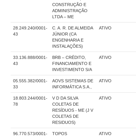
CONSTRUÇÃO E
Responsabilidade Socioambiental
ADMINISTRAÇÃO
Comissão Permanente de Acessibilidade e Inclusão
LTDA – ME
Escola Judicial
28.249.240/0001-
C. A. R. DE ALMEIDA
ATIVO
Programa Trabalho Seguro
43
JÚNIOR (CA
ENGENHARIA E
Coordenadoria de Saúde
INSTALAÇÕES)
|
33.136.888/0001-
BRB – CRÉDITO,
ATIVO
43
FINANCIAMENTO E
Serviços
INVESTIMENTO S/A
Ação Trabalhista (Atermação)
05.555.382/0001-
AOVS SISTEMAS DE
ATIVO
33
INFORMÁTICA S.A.,
Atermação On-line - Interior de Roraima
Atermação On-line - Interior do Amazonas
18.803.244/0001-
V D DA SILVA
ATIVO
78
COLETAS DE
Agendamento de Reclamação Verbal
RESÍDUOS - ME (J V
Glossário
COLETAS DE
RESIDUOS)
Consulta de Pautas
96.770.573/0001-
TOPOS
ATIVO
Atas de Sessões do Pleno