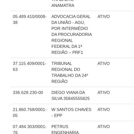
Automação e IA
ANAMATRA
05.489.410/0008-
ADVOCACIA GERAL
ATIVO
Governança
38
DA UNIÃO - AGU,
POR INTERMÉDIO
Governança de TI
DA PROCURADORIA
Gestão Estratégica
REGIONAL
FEDERAL DA 1ª
Governança das Contratações Obras
REGIÃO – PRF1
Rede de Governança Colaborativa
37.115.409/0001-
TRIBUNAL
ATIVO
Gestão de Riscos
63
REGIONAL DO
TRABALHO DA 24º
Laboratório de Inovação
REGIÃO
Assessoria de Governança de Gestão de Pessoas
336.628.230-00
DIEGO VIANA DA
ATIVO
SILVA 35845555825
Sites Institucionais
21.860.768/0001-
W SANTOS CHAVES
ATIVO
Biblioteca
05
- EPP
Centro de Memória
07.484.303/0001-
PETRUS
ATIVO
Educação a distância
76
ENGENHARIA,