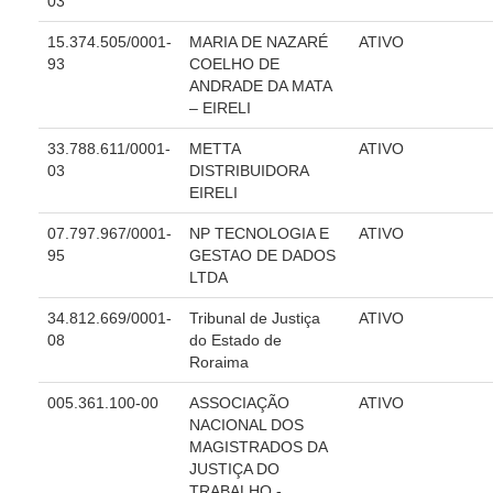
03
Servidores
15.374.505/0001-
MARIA DE NAZARÉ
ATIVO
Comitê de Segurança Permanente
93
COELHO DE
Comitê de Combate ao Trabalho Infantil e de Estímulo à
ANDRADE DA MATA
Aprendizagem
– EIRELI
Comitê de Incentivo à Participação Institucional Feminina
33.788.611/0001-
METTA
ATIVO
no âmbito do TRT-11
03
DISTRIBUIDORA
Comitê de Prevenção e Enfrentamento do Assédio
EIRELI
Moral, do Assédio Sexual e da Discriminação
07.797.967/0001-
NP TECNOLOGIA E
ATIVO
Comissão Permanente de Gestão Socioambiental
95
GESTAO DE DADOS
LTDA
Comitê Gestor do Plano de Contratações e Aquisições
no Âmbito do TRT11
34.812.669/0001-
Tribunal de Justiça
ATIVO
Grupo Operacional do Centro de Inteligência
08
do Estado de
Roraima
Comitê de Equidade de Raça, Gênero e Diversidade
005.361.100-00
ASSOCIAÇÃO
ATIVO
Comitê PopRuaJud
NACIONAL DOS
Comissão de Justiça Itinerante
MAGISTRADOS DA
JUSTIÇA DO
Comissão Permanente de Avaliação Documental
TRABALHO -