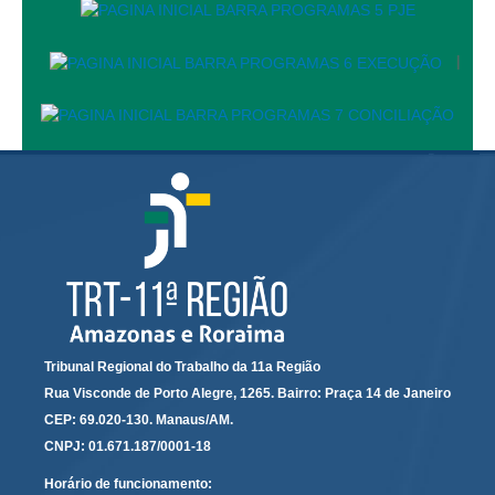
Protocolo Eletrônico
Suspensão e Prorrogação de Prazos
|
Busca Geral
Portal de Doações do TRT11
Estatísticas
Pesquisa de metas Nacionais
Acessibilidade
Editais de Credenciamento
Pontos de Inclusão Digital
Monitoramento do Serviços de TIC
Conexão Inclusiva
Tribunal Regional do Trabalho da 11a Região
Inscrições
Rua Visconde de Porto Alegre, 1265. Bairro: Praça 14 de Janeiro
Informe de Rendimentos - 2026
CEP: 69.020-130. Manaus/AM.
CNPJ: 01.671.187/0001-18
|
Horário de funcionamento:
Notícias