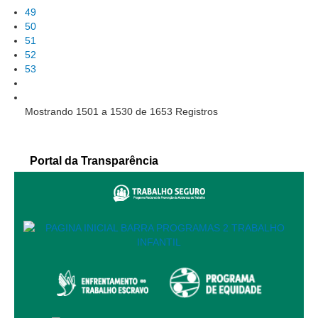
PJE
49
50
Plantão Judiciário
51
Cadastrar Processos
52
53
Listar Processos
Portal Conciliação
Mostrando 1501 a 1530 de 1653 Registros
Inscrição para mediação e conciliação – Cejusc 1º e 2º
grau
Perguntas Frequentes
Portal da Transparência
Eventos
Portal Execução
Portal Proad
Portal dos Precatórios e Requisições de
Pequeno Valor
Programa Aprendizagem