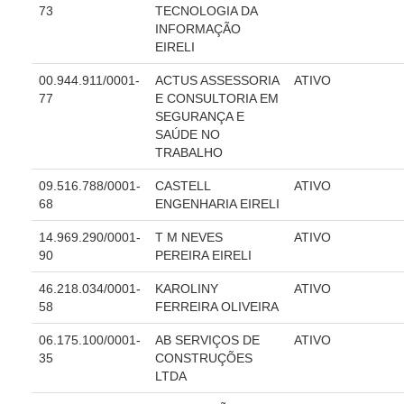
73
TECNOLOGIA DA
Audiências e Sessões
INFORMAÇÃO
EIRELI
Calendário das Sessões da 1ª Turma 2026
00.944.911/0001-
ACTUS ASSESSORIA
ATIVO
Calendário de Sessões da 2ª Turma - 2026
77
E CONSULTORIA EM
Calendário das Sessões da 3ª Turma 2026
SEGURANÇA E
SAÚDE NO
Calendário das Sessões do Pleno e Especializadas 2026
TRABALHO
Carta de Serviços ao Cidadão
09.516.788/0001-
CASTELL
ATIVO
68
ENGENHARIA EIRELI
Cartilhas
14.969.290/0001-
T M NEVES
ATIVO
Cadastro de Peritos, Tradutores e Intérpretes
90
PEREIRA EIRELI
Calendários
46.218.034/0001-
KAROLINY
ATIVO
Calendário Geral
58
FERREIRA OLIVEIRA
Calendário de Eventos
06.175.100/0001-
AB SERVIÇOS DE
ATIVO
Calendário de Eventos passados
35
CONSTRUÇÕES
LTDA
Calendário das Sessões