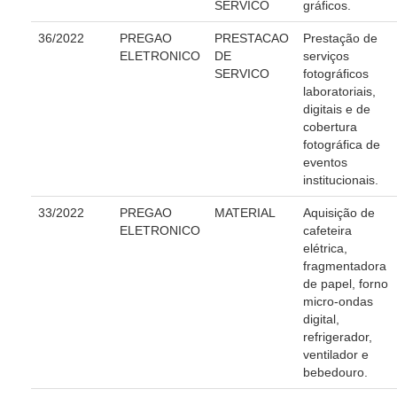
SERVICO
gráficos.
|
36/2022
PREGAO
PRESTACAO
Prestação de
ELETRONICO
DE
serviços
Serviços
SERVICO
fotográficos
laboratoriais,
Ação Trabalhista (Atermação)
digitais e de
cobertura
Atermação On-line - Interior de Roraima
fotográfica de
Atermação On-line - Interior do Amazonas
eventos
institucionais.
Agendamento de Reclamação Verbal
33/2022
PREGAO
MATERIAL
Aquisição de
Glossário
ELETRONICO
cafeteira
Consulta de Pautas
elétrica,
fragmentadora
Atas de Sessões do Pleno
de papel, forno
Audiências e Sessões
micro-ondas
digital,
Calendário das Sessões da 1ª Turma 2026
refrigerador,
ventilador e
Calendário de Sessões da 2ª Turma - 2026
bebedouro.
Calendário das Sessões da 3ª Turma 2026