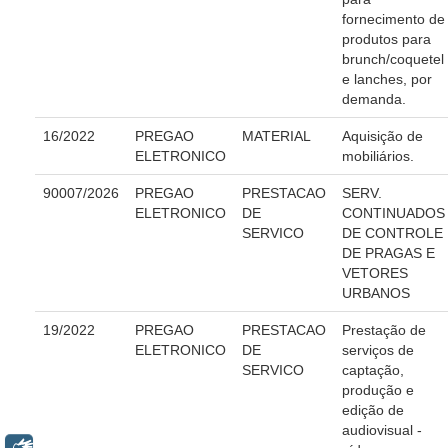
fornecimento de
|
produtos para
brunch/coquetel
Legislação
e lanches, por
demanda.
Acórdãos
16/2022
PREGAO
MATERIAL
Aquisição de
Atos Administrativos
ELETRONICO
mobiliários.
Biblioteca Digital
90007/2026
PREGAO
PRESTACAO
SERV.
Código de Ética dos Servidores
ELETRONICO
DE
CONTINUADOS
SERVICO
DE CONTROLE
Diário Eletrônico JT
DE PRAGAS E
Diário Oficial
VETORES
URBANOS
Eliminação de Autos
19/2022
PREGAO
PRESTACAO
Prestação de
Ementário
ELETRONICO
DE
serviços de
SERVICO
captação,
Manual de Redação
produção e
edição de
Produtividade dos magistrados
audiovisual -
Regimento Interno
Libras