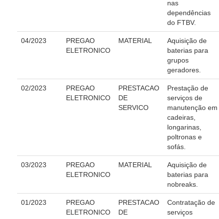
nas
Governança das Contratações Obras
dependências
do FTBV.
Rede de Governança Colaborativa
04/2023
PREGAO
MATERIAL
Aquisição de
Gestão de Riscos
ELETRONICO
baterias para
Laboratório de Inovação
grupos
geradores.
Assessoria de Governança de Gestão de Pessoas
02/2023
PREGAO
PRESTACAO
Prestação de
Sites Institucionais
ELETRONICO
DE
serviços de
SERVICO
manutenção em
Biblioteca
cadeiras,
longarinas,
Centro de Memória
poltronas e
Educação a distância
sofás.
Responsabilidade Socioambiental
03/2023
PREGAO
MATERIAL
Aquisição de
Comissão Permanente de Acessibilidade e Inclusão
ELETRONICO
baterias para
nobreaks.
Escola Judicial
01/2023
PREGAO
PRESTACAO
Contratação de
Programa Trabalho Seguro
ELETRONICO
DE
serviços
Coordenadoria de Saúde