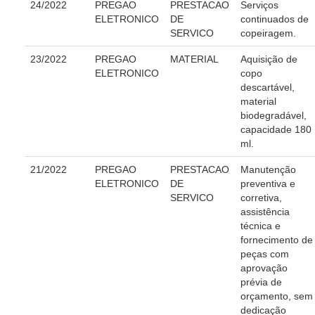
24/2022
PREGAO
PRESTACAO
Serviços
Redes Sociais
ELETRONICO
DE
continuados de
Fale com a Comunicação
SERVICO
copeiragem.
Logomarca
23/2022
PREGAO
MATERIAL
Aquisição de
|
ELETRONICO
copo
descartável,
Jurisprudência
material
biodegradável,
Consulta Jurisprudencial
capacidade 180
Falcão - Busca por Jurisprudência
ml.
Pangea - precedentes qualificados
21/2022
PREGAO
PRESTACAO
Manutenção
ELETRONICO
DE
preventiva e
Súmulas
SERVICO
corretiva,
Precedentes e Ações Coletivas
assistência
técnica e
Centro de Inteligência
fornecimento de
Unidade de Monitoramento e Fiscalização - UMF
peças com
aprovação
Assédio Eleitoral
prévia de
|
orçamento, sem
dedicação