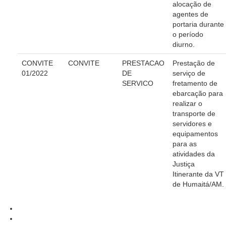
alocação de
Consulte o seu Processo Trabalhista
agentes de
Lei Geral de Proteção de Dados - LGPD
portaria durante
o período
Integração das Ouvidorias
diurno.
O que é Ouvidoria?
CONVITE
CONVITE
PRESTACAO
Prestação de
01/2022
DE
serviço de
Carta de Serviços à Cidadania
SERVICO
fretamento de
Ouvidoria no CSJT
ebarcação para
realizar o
Dúvidas Frequentes
transporte de
servidores e
Avalie os Serviços da Ouvidoria
equipamentos
Faça sua Manifestação
para as
atividades da
Denúncia Assédio Moral ou Sexual
Justiça
Denúncia Assédio Eleitoral
Itinerante da VT
de Humaitá/AM.
Notícia de Irregularidade Anônima
Denúncia Atos de Corrupção
|