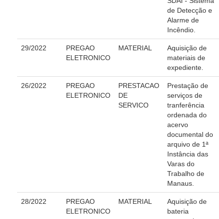
SDAI - Sistema
de Detecção e
Inscrição para mediação e conciliação – Cejusc 1º e 2º grau
Alarme de
Incêndio.
Perguntas Frequentes
Eventos
29/2022
PREGAO
MATERIAL
Aquisição de
ELETRONICO
materiais de
Portal Execução
expediente.
Portal Proad
26/2022
PREGAO
PRESTACAO
Prestação de
ELETRONICO
DE
serviços de
Portal dos Precatórios e Requisições de Pequeno Valo
SERVICO
tranferência
ordenada do
Programa Aprendizagem
acervo
Protocolo Eletrônico
documental do
arquivo de 1ª
Suspensão e Prorrogação de Prazos
Instância das
Busca Geral
Varas do
Trabalho de
Portal de Doações do TRT11
Manaus.
Estatísticas
28/2022
PREGAO
MATERIAL
Aquisição de
Pesquisa de metas Nacionais
ELETRONICO
bateria