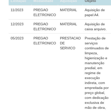
Licitação
Modalidade
Aquisição
Objeto
Comitê de Combate ao Trabalho Infantil e de Estímulo à Apren
11/2023
PREGAO
MATERIAL
Aquisição de
Comitê de Incentivo à Participação Institucional Feminina no â
ELETRONICO
papel A4.
Comitê de Prevenção e Enfrentamento do Assédio Moral, do As
12/2023
PREGAO
MATERIAL
Aquisição de
Comissão Permanente de Gestão Socioambiental
ELETRONICO
caixa arquivo.
Comitê Gestor do Plano de Contratações e Aquisições no Âmb
05/2023
PREGAO
PRESTACAO
Prestação de
Grupo Operacional do Centro de Inteligência
ELETRONICO
DE
serviços
SERVICO
continuados de
Comitê de Equidade de Raça, Gênero e Diversidade
limpeza,
Comitê PopRuaJud
higienização e
manutenção
Comissão de Justiça Itinerante
predial, em
Comissão Permanente de Avaliação Documental
regime de
execução
Automação e IA
indireta, com
empreitada por
Governança
preço global,
com dedicação
Governança de TI
exclusiva de
mão de obra,
Gestão Estratégica