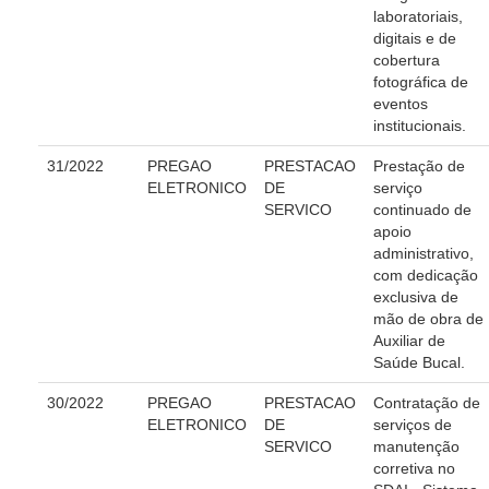
laboratoriais,
Contas abertas em nome dos beneficiários
digitais e de
Diários Eletrônicos
cobertura
fotográfica de
e-Doc
eventos
Espaço do Servidor
institucionais.
Guias de recolhimento
31/2022
PREGAO
PRESTACAO
Prestação de
ELETRONICO
DE
serviço
Leilão Público
SERVICO
continuado de
Mapa do site
apoio
administrativo,
META 9 do CNJ
com dedicação
Pauta Digital
exclusiva de
mão de obra de
Auxiliar de
PJE
Saúde Bucal.
Plantão Judiciário
30/2022
PREGAO
PRESTACAO
Contratação de
Cadastrar Processos
ELETRONICO
DE
serviços de
SERVICO
manutenção
Listar Processos
corretiva no
Portal Conciliação