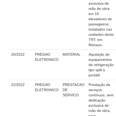
Transparência
exclusiva de
mão de obra
Portal Transparência
em 16
elevadores de
Gestão
passageiros,
Audiências e Sessões
instalados nas
unidades deste
Serviço de Informação ao Cidadão
TRT, em
Manaus.
Ouvidoria
Tecnologia da Informação e Comunicação
20/2022
PREGAO
MATERIAL
Aquisição de
ELETRONICO
equipamentos
de refrigeração
Gestão Orcamentária
tipo split e
Licitações, contratos e Instrumentos
portátil.
Gestão de Pessoas
22/2022
PREGAO
PRESTACAO
Prestação de
ELETRONICO
DE
serviços
Auditoria e Prestação de Contas
SERVICO
contínuos, sem
Sustentabilidade
dedicação
exclusiva de
Acessibilidade
mão de obra,
LGPD
para