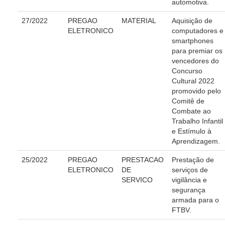
automotiva.
Acessibilidade
Editais de Credenciamento
27/2022
PREGAO
MATERIAL
Aquisição de
ELETRONICO
computadores e
Pontos de Inclusão Digital
smartphones
Monitoramento do Serviços de TIC
para premiar os
vencedores do
Conexão Inclusiva
Concurso
Cultural 2022
Inscrições
promovido pelo
Informe de Rendimentos - 2026
Comitê de
Combate ao
|
Trabalho Infantil
e Estímulo à
Notícias
Aprendizagem.
Todas as Notícias
25/2022
PREGAO
PRESTACAO
Prestação de
Buscar Notícias
ELETRONICO
DE
serviços de
SERVICO
vigilância e
Comunicados
segurança
Campanhas
armada para o
FTBV.
Galeria de Fotos