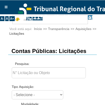
Ir para o Conteúdo
Ir para o menu
Ir para a busca
Ir para o rodapé
|
|
|
English
Português
Español
|
|
Institucional
A-
A
A+
Intranet
Histórico
Você está aqui:
Início
>>
Transparência
>>
Aquisições
>>
Presidência
Licitações
Corregedoria
Composição
Contas Públicas: Licitações
Desembargadores
Seções Especializadas
Pesquisa:
Turmas
Varas do Trabalho
Juízes Manaus
Tipo Aquisição:
Juízes Roraima
Juízes Interior
Modalidade: