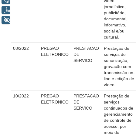
vídeo
jornalístico,
Regulamento Geral
Voz
publicitário,
Resolução do Plantão Judiciário
documental,
+ Acessibilidade
informativo,
Revistas
social e/ou
Manuais do CNJ
cultural.
Estrutura Organizacional
08/2022
PREGAO
PRESTACAO
Prestação de
ELETRONICO
DE
serviços de
Protocolos de Julgamento
SERVICO
sonorização,
gravação com
|
transmissão on-
Ouvidoria
line e edição de
vídeo.
Faça sua Manifestação
10/2022
PREGAO
PRESTACAO
Prestação de
Acompanhe sua manifestação
ELETRONICO
DE
serviços
SERVICO
continuados de
Ouvidoria Da Mulher
gerenciamento
Serviço de Informação ao Cidadão - SIC
de controle de
acesso, por
Relatórios Estatísticos
meio de