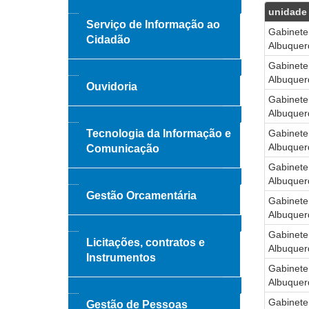
unidade
Serviço de Informação ao
Gabinete
Cidadão
Albuquer
Gabinete
Albuquer
Ouvidoria
Gabinete
Albuquer
Tecnologia da Informação e
Gabinete
Albuquer
Comunicação
Gabinete
Albuquer
Gestão Orcamentária
Gabinete
Albuquer
Gabinete
Licitações, contratos e
Albuquer
Instrumentos
Gabinete
Albuquer
Gabinete
Gestão de Pessoas