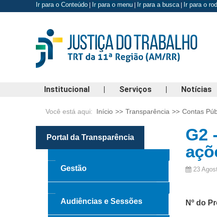
Ir para o Conteúdo
Ir para o menu
Ir para a busca
Ir para o r
|
|
|
Institucional
|
Serviços
|
Notícias
Você está aqui:
Início
>>
Transparência
>>
Contas Púb
G2 
Portal da Transparência
açõ
Gestão
23 Agos
Audiências e Sessões
Nº do P