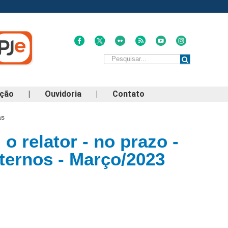
ação
|
Ouvidoria
|
Contato
as
 relator - no prazo -
nternos - Março/2023