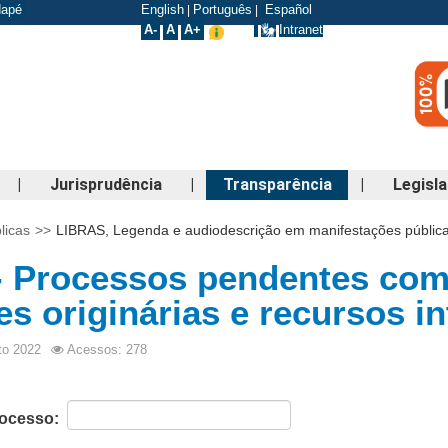
odapé
English
Português
Español
|
|
A-
A
A+
Intranet
|
Jurisprudência
|
Transparência
|
Legisl
licas
>>
LIBRAS, Legenda e audiodescrição em manifestações públic
- Processos pendentes com o
es originárias e recursos i
to 2022
Acessos: 278
rocesso: