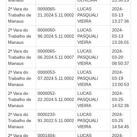
Manaus
OLIVEIRA
13:38:29
Responsabilidade Socioambiental
2ª Vara do
0000065-
LUCAS
2024-
Comissão Permanente de Acessibilidade e Inclusão
Trabalho de
21.2024.5.11.0002
PASQUALI
03-13
Manaus
VIEIRA
13:27:36
Escola Judicial
2ª Vara do
0000060-
LUCAS
2024-
Programa Trabalho Seguro
Trabalho de
96.2024.5.11.0002
PASQUALI
03-13
Manaus
VIEIRA
13:26:01
Coordenadoria de Saúde
2ª Vara do
0000065-
LUCAS
2024-
|
Trabalho de
06.2024.5.11.0007
PASQUALI
03-20
Manaus
VIEIRA
08:50:37
Serviços
2ª Vara do
0000053-
LUCAS
2024-
Trabalho de
07.2024.5.11.0002
PASQUALI
03-19
Ação Trabalhista (Atermação)
Manaus
VIEIRA
13:00:53
Atermação On-line - Interior de Roraima
2ª Vara do
0000052-
LUCAS
2024-
Atermação On-line - Interior do Amazonas
Trabalho de
22.2024.5.11.0002
PASQUALI
03-25
Manaus
VIEIRA
14:52:36
Agendamento de Reclamação Verbal
2ª Vara do
0000233-
LUCAS
2024-
Glossário
Trabalho de
91.2022.5.11.0002
PASQUALI
03-25
Consulta de Pautas
Manaus
VIEIRA
14:54:45
2ª Vara do
0001404-
LUCAS
2024-
Atas de Sessões do Pleno