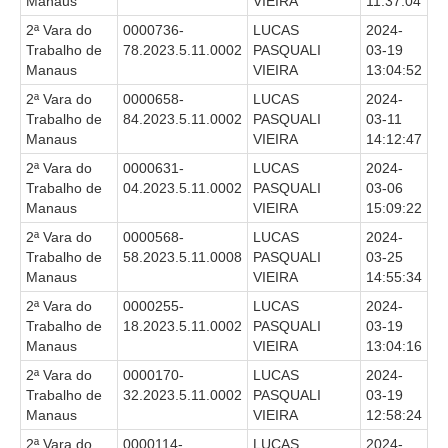
Manaus
VIEIRA
11:37:04
Calendário das Correições
2ª Vara do
0000736-
LUCAS
2024-
Calendário de Suspensão
Trabalho de
78.2023.5.11.0002
PASQUALI
03-19
Calendário da Justiça Itinerante
Manaus
VIEIRA
13:04:52
Certidões
2ª Vara do
0000658-
LUCAS
2024-
Trabalho de
84.2023.5.11.0002
PASQUALI
03-11
Concursos
Manaus
VIEIRA
14:12:47
Contas abertas em nome dos beneficiários
2ª Vara do
0000631-
LUCAS
2024-
Trabalho de
04.2023.5.11.0002
PASQUALI
03-06
Diários Eletrônicos
Manaus
VIEIRA
15:09:22
e-Doc
2ª Vara do
0000568-
LUCAS
2024-
Espaço do Servidor
Trabalho de
58.2023.5.11.0008
PASQUALI
03-25
Manaus
VIEIRA
14:55:34
Guias de recolhimento
2ª Vara do
0000255-
LUCAS
2024-
Leilão Público
Trabalho de
18.2023.5.11.0002
PASQUALI
03-19
Mapa do site
Manaus
VIEIRA
13:04:16
2ª Vara do
0000170-
LUCAS
2024-
META 9 do CNJ
Trabalho de
32.2023.5.11.0002
PASQUALI
03-19
Pauta Digital
Manaus
VIEIRA
12:58:24
2ª Vara do
0000114-
LUCAS
2024-