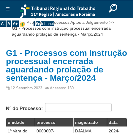
Ir para o Conteúdo
Ir para o menu
Ir para a busca
Ir para o rodapé
|
|
|
English
Português
Español
|
|
Você está aqui:
Início
>>
Transparência
>>
Institucional
Contas Públicas
>>
Processos Aptos a Julgamento
>>
A-
A
A+
Intranet
G1 - Processos com instrução processual encerrada
Histórico
aguardando prolação de sentença - Março/2024
Presidência
Corregedoria
G1 - Processos com instrução
Composição
processual encerrada
aguardando prolação de
Desembargadores
sentença - Março/2024
Seções Especializadas
12 Setembro 2023
Acessos: 150
Turmas
Varas do Trabalho
Juízes Manaus
Nº do Processo:
Juízes Roraima
unidade
processo
magistrado
data
Juízes Interior
1ª Vara do
0000607-
DJALMA
2024-