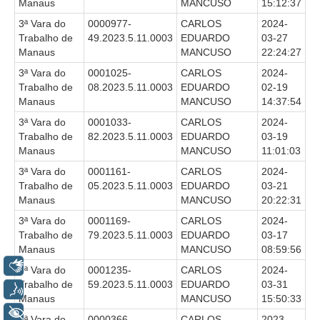
Diário Oficial
Manaus
MANCUSO
15:12:37
Eliminação de Autos
3ª Vara do
0000977-
CARLOS
2024-
Trabalho de
49.2023.5.11.0003
EDUARDO
03-27
Ementário
Manaus
MANCUSO
22:24:27
3ª Vara do
0001025-
CARLOS
2024-
Manual de Redação
Trabalho de
08.2023.5.11.0003
EDUARDO
02-19
Manaus
MANCUSO
14:37:54
Produtividade dos magistrados
3ª Vara do
0001033-
CARLOS
2024-
Regimento Interno
Trabalho de
82.2023.5.11.0003
EDUARDO
03-19
Regulamento Geral
Manaus
MANCUSO
11:01:03
Resolução do Plantão Judiciário
3ª Vara do
0001161-
CARLOS
2024-
Trabalho de
05.2023.5.11.0003
EDUARDO
03-21
Revistas
Manaus
MANCUSO
20:22:31
Manuais do CNJ
3ª Vara do
0001169-
CARLOS
2024-
Trabalho de
79.2023.5.11.0003
EDUARDO
03-17
Estrutura Organizacional
Manaus
MANCUSO
08:59:56
Protocolos de Julgamento
Libras
3ª Vara do
0001235-
CARLOS
2024-
Trabalho de
59.2023.5.11.0003
EDUARDO
03-31
|
Voz
Manaus
MANCUSO
15:50:33
Ouvidoria
+ Acessibilidade
3ª Vara do
0000366-
CARLOS
2023-