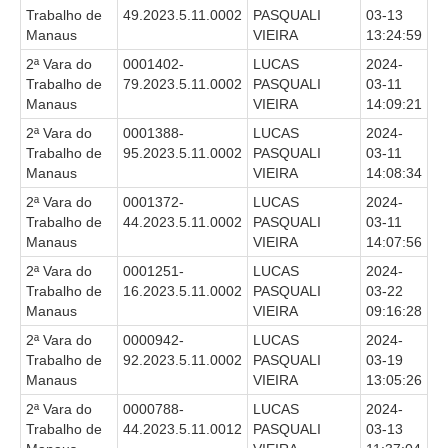
Trabalho de
49.2023.5.11.0002
PASQUALI
03-13
Audiências e Sessões
Manaus
VIEIRA
13:24:59
Calendário das Sessões da 1ª Turma 2026
2ª Vara do
0001402-
LUCAS
2024-
Trabalho de
79.2023.5.11.0002
PASQUALI
03-11
Calendário de Sessões da 2ª Turma - 2026
Manaus
VIEIRA
14:09:21
Calendário das Sessões da 3ª Turma 2026
2ª Vara do
0001388-
LUCAS
2024-
Trabalho de
95.2023.5.11.0002
PASQUALI
03-11
Calendário das Sessões do Pleno e Especializadas 2026
Manaus
VIEIRA
14:08:34
Carta de Serviços ao Cidadão
2ª Vara do
0001372-
LUCAS
2024-
Trabalho de
44.2023.5.11.0002
PASQUALI
03-11
Cartilhas
Manaus
VIEIRA
14:07:56
Cadastro de Peritos, Tradutores e Intérpretes
2ª Vara do
0001251-
LUCAS
2024-
Trabalho de
16.2023.5.11.0002
PASQUALI
03-22
Calendários
Manaus
VIEIRA
09:16:28
Calendário Geral
2ª Vara do
0000942-
LUCAS
2024-
Trabalho de
92.2023.5.11.0002
PASQUALI
03-19
Calendário de Eventos
Manaus
VIEIRA
13:05:26
Calendário de Eventos passados
2ª Vara do
0000788-
LUCAS
2024-
Calendário das Sessões
Trabalho de
44.2023.5.11.0012
PASQUALI
03-13