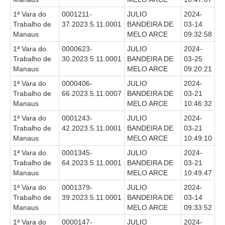
Servidores
1ª Vara do
0001211-
JULIO
2024-
Comitê de Segurança Permanente
Trabalho de
37.2023.5.11.0001
BANDEIRA DE
03-14
Manaus
MELO ARCE
09:32:58
Comitê de Combate ao Trabalho Infantil e de Estímulo à
Aprendizagem
1ª Vara do
0000623-
JULIO
2024-
Trabalho de
30.2023.5.11.0001
BANDEIRA DE
03-25
Comitê de Incentivo à Participação Institucional Feminina
Manaus
MELO ARCE
09:20:21
no âmbito do TRT-11
1ª Vara do
0000406-
JULIO
2024-
Comitê de Prevenção e Enfrentamento do Assédio
Trabalho de
66.2023.5.11.0007
BANDEIRA DE
03-21
Moral, do Assédio Sexual e da Discriminação
Manaus
MELO ARCE
10:46:32
Comissão Permanente de Gestão Socioambiental
1ª Vara do
0001243-
JULIO
2024-
Trabalho de
42.2023.5.11.0001
BANDEIRA DE
03-21
Comitê Gestor do Plano de Contratações e Aquisições
Manaus
MELO ARCE
10:49:10
no Âmbito do TRT11
1ª Vara do
0001345-
JULIO
2024-
Grupo Operacional do Centro de Inteligência
Trabalho de
64.2023.5.11.0001
BANDEIRA DE
03-21
Comitê de Equidade de Raça, Gênero e Diversidade
Manaus
MELO ARCE
10:49:47
Comitê PopRuaJud
1ª Vara do
0001379-
JULIO
2024-
Trabalho de
39.2023.5.11.0001
BANDEIRA DE
03-14
Comissão de Justiça Itinerante
Manaus
MELO ARCE
09:33:52
Comissão Permanente de Avaliação Documental
1ª Vara do
0000147-
JULIO
2024-