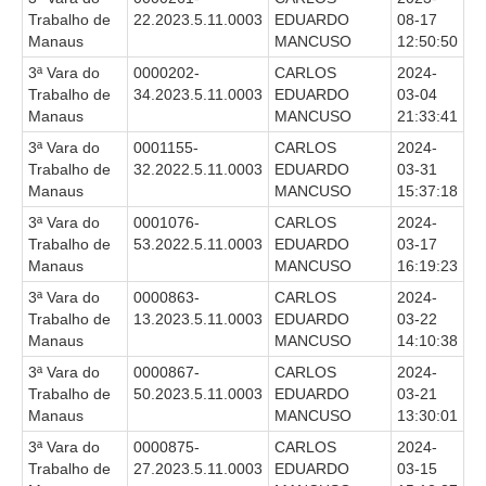
Trabalho de
22.2023.5.11.0003
EDUARDO
08-17
Licitações, contratos e Instrumentos
Manaus
MANCUSO
12:50:50
Gestão de Pessoas
3ª Vara do
0000202-
CARLOS
2024-
Auditoria e Prestação de Contas
Trabalho de
34.2023.5.11.0003
EDUARDO
03-04
Manaus
MANCUSO
21:33:41
Sustentabilidade
3ª Vara do
0001155-
CARLOS
2024-
Acessibilidade
Trabalho de
32.2022.5.11.0003
EDUARDO
03-31
LGPD
Manaus
MANCUSO
15:37:18
3ª Vara do
0001076-
CARLOS
2024-
|
Trabalho de
53.2022.5.11.0003
EDUARDO
03-17
Manaus
MANCUSO
16:19:23
Legislação
3ª Vara do
0000863-
CARLOS
2024-
Trabalho de
13.2023.5.11.0003
EDUARDO
03-22
Acórdãos
Manaus
MANCUSO
14:10:38
Atos Administrativos
3ª Vara do
0000867-
CARLOS
2024-
Biblioteca Digital
Trabalho de
50.2023.5.11.0003
EDUARDO
03-21
Manaus
MANCUSO
13:30:01
Código de Ética dos Servidores
3ª Vara do
0000875-
CARLOS
2024-
Diário Eletrônico JT
Trabalho de
27.2023.5.11.0003
EDUARDO
03-15