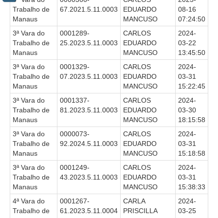
Trabalho de
67.2021.5.11.0003
EDUARDO
08-16
Faça sua Manifestação
Manaus
MANCUSO
07:24:50
Acompanhe sua manifestação
3ª Vara do
0001289-
CARLOS
2024-
Trabalho de
25.2023.5.11.0003
EDUARDO
03-22
Ouvidoria Da Mulher
Manaus
MANCUSO
13:45:50
Serviço de Informação ao Cidadão - SIC
3ª Vara do
0001329-
CARLOS
2024-
Trabalho de
07.2023.5.11.0003
EDUARDO
03-31
Relatórios Estatísticos
Manaus
MANCUSO
15:22:45
Consulte o seu Processo Trabalhista
3ª Vara do
0001337-
CARLOS
2024-
Lei Geral de Proteção de Dados - LGPD
Trabalho de
81.2023.5.11.0003
EDUARDO
03-30
Manaus
MANCUSO
18:15:58
Integração das Ouvidorias
3ª Vara do
0000073-
CARLOS
2024-
O que é Ouvidoria?
Trabalho de
92.2024.5.11.0003
EDUARDO
03-31
Manaus
MANCUSO
15:18:58
Carta de Serviços à Cidadania
3ª Vara do
0001249-
CARLOS
2024-
Ouvidoria no CSJT
Trabalho de
43.2023.5.11.0003
EDUARDO
03-31
Manaus
MANCUSO
15:38:33
Dúvidas Frequentes
4ª Vara do
0001267-
CARLA
2024-
Avalie os Serviços da Ouvidoria
Trabalho de
61.2023.5.11.0004
PRISCILLA
03-25