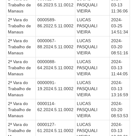
PJE
Trabalho de
66.2023.5.11.0012
PASQUALI
03-13
Manaus
VIEIRA
11:36:06
Plantão Judiciário
2ª Vara do
0000589-
LUCAS
2024-
Cadastrar Processos
Trabalho de
86.2022.5.11.0002
PASQUALI
03-25
Manaus
VIEIRA
14:51:34
Listar Processos
2ª Vara do
0000067-
LUCAS
2024-
Portal Conciliação
Trabalho de
88.2024.5.11.0002
PASQUALI
03-20
Inscrição para mediação e conciliação – Cejusc 1º e 2º
Manaus
VIEIRA
08:51:16
grau
2ª Vara do
0000088-
LUCAS
2024-
Trabalho de
64.2024.5.11.0002
PASQUALI
03-13
Perguntas Frequentes
Manaus
VIEIRA
11:44:05
Eventos
2ª Vara do
0000091-
LUCAS
2024-
Portal Execução
Trabalho de
19.2024.5.11.0002
PASQUALI
03-13
Manaus
VIEIRA
13:16:59
Portal Proad
2ª Vara do
0000114-
LUCAS
2024-
Trabalho de
62.2024.5.11.0002
PASQUALI
03-20
Portal dos Precatórios e Requisições de
Manaus
VIEIRA
08:53:53
Pequeno Valor
2ª Vara do
0000127-
LUCAS
2024-
Programa Aprendizagem
Trabalho de
61.2024.5.11.0002
PASQUALI
03-13