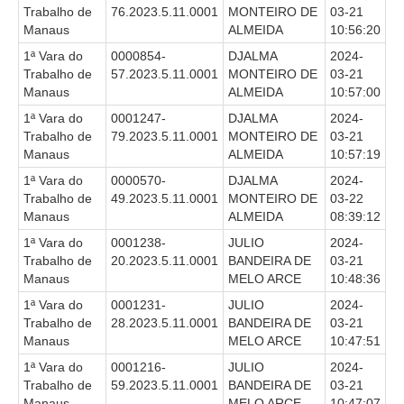
Juízes Substitutos
Trabalho de
76.2023.5.11.0001
MONTEIRO DE
03-21
Manaus
ALMEIDA
10:56:20
Diretores
1ª Vara do
0000854-
DJALMA
2024-
Trabalho de
57.2023.5.11.0001
MONTEIRO DE
03-21
Comitês
Manaus
ALMEIDA
10:57:00
Comitê Gestor Regional do PJe
1ª Vara do
0001247-
DJALMA
2024-
Comitê Gestor Regional do e-Gestão e de Tabelas
Trabalho de
79.2023.5.11.0001
MONTEIRO DE
03-21
Processuais Unificadas
Manaus
ALMEIDA
10:57:19
1ª Vara do
0000570-
DJALMA
2024-
Comitê do Datajud
Trabalho de
49.2023.5.11.0001
MONTEIRO DE
03-22
Comissão Regional de Pesquisa Judiciária e Ciência de
Manaus
ALMEIDA
08:39:12
Dados
1ª Vara do
0001238-
JULIO
2024-
Comissão de Ética
Trabalho de
20.2023.5.11.0001
BANDEIRA DE
03-21
Manaus
MELO ARCE
10:48:36
Comitê de Priorização do Primeiro Grau
1ª Vara do
0001231-
JULIO
2024-
Comissão de Uniformização de Jurisprudência
Trabalho de
28.2023.5.11.0001
BANDEIRA DE
03-21
Comitê de Gestão de Pessoas
Manaus
MELO ARCE
10:47:51
1ª Vara do
0001216-
JULIO
2024-
Comissão de Vitaliciamento
Trabalho de
59.2023.5.11.0001
BANDEIRA DE
03-21
Comitê de Atenção Integral à Saúde de Magistrados e
Manaus
MELO ARCE
10:47:07