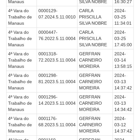
Manaus
SILVA NOBRE
16:30:27
Faça sua Manifestação
4ª Vara do
0000129-
CARLA
2024-
Denúncia Assédio Moral ou Sexual
Trabalho de
07.2024.5.11.0010
PRISCILLA
03-25
Denúncia Assédio Eleitoral
Manaus
SILVA NOBRE
11:34:01
Notícia de Irregularidade Anônima
4ª Vara do
0000447-
CARLA
2024-
Trabalho de
76.2022.5.11.0004
PRISCILLA
03-25
Denúncia Atos de Corrupção
Manaus
SILVA NOBRE
17:45:00
4ª Vara do
0001318-
GERFRAN
2024-
|
Trabalho de
72.2023.5.11.0004
CARNEIRO
03-14
Contato
Manaus
MOREIRA
13:58:15
4ª Vara do
0001298-
GERFRAN
2024-
Contatos - Trabalho Remoto
Trabalho de
81.2023.5.11.0004
CARNEIRO
03-13
Manaus
MOREIRA
14:37:42
Fale Conosco
4ª Vara do
0001296-
GERFRAN
2024-
Atendimento ao Público
Trabalho de
14.2023.5.11.0004
CARNEIRO
03-13
Manaus
MOREIRA
14:34:42
Fones TRT
4ª Vara do
0001176-
GERFRAN
2024-
Fones TST
Trabalho de
68.2023.5.11.0004
CARNEIRO
03-12
Endereços das Unidades
Manaus
MOREIRA
14:37:42
Balcão Virtual