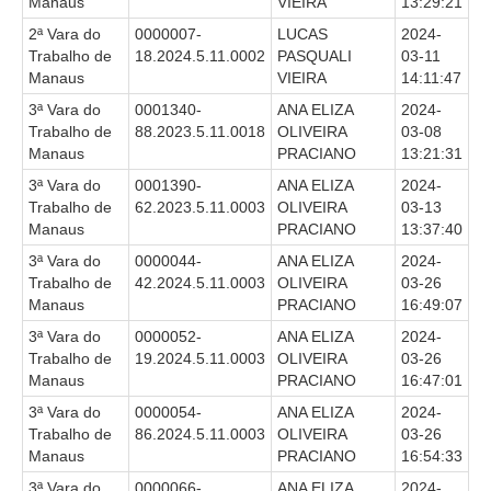
Protocolo Eletrônico
Manaus
VIEIRA
13:29:21
Suspensão e Prorrogação de Prazos
2ª Vara do
0000007-
LUCAS
2024-
Trabalho de
18.2024.5.11.0002
PASQUALI
03-11
Busca Geral
Manaus
VIEIRA
14:11:47
Portal de Doações do TRT11
3ª Vara do
0001340-
ANA ELIZA
2024-
Trabalho de
88.2023.5.11.0018
OLIVEIRA
03-08
Estatísticas
Manaus
PRACIANO
13:21:31
Pesquisa de metas Nacionais
3ª Vara do
0001390-
ANA ELIZA
2024-
Acessibilidade
Trabalho de
62.2023.5.11.0003
OLIVEIRA
03-13
Manaus
PRACIANO
13:37:40
Editais de Credenciamento
3ª Vara do
0000044-
ANA ELIZA
2024-
Pontos de Inclusão Digital
Trabalho de
42.2024.5.11.0003
OLIVEIRA
03-26
Manaus
PRACIANO
16:49:07
Monitoramento do Serviços de TIC
3ª Vara do
0000052-
ANA ELIZA
2024-
Conexão Inclusiva
Trabalho de
19.2024.5.11.0003
OLIVEIRA
03-26
Inscrições
Manaus
PRACIANO
16:47:01
Informe de Rendimentos - 2026
3ª Vara do
0000054-
ANA ELIZA
2024-
Trabalho de
86.2024.5.11.0003
OLIVEIRA
03-26
|
Manaus
PRACIANO
16:54:33
3ª Vara do
0000066-
ANA ELIZA
2024-
Notícias