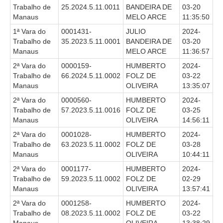
Trabalho de
25.2024.5.11.0011
BANDEIRA DE
03-20
Automação e IA
Manaus
MELO ARCE
11:35:50
Governança
1ª Vara do
0001431-
JULIO
2024-
Trabalho de
35.2023.5.11.0001
BANDEIRA DE
03-20
Governança de TI
Manaus
MELO ARCE
11:36:57
Gestão Estratégica
2ª Vara do
0000159-
HUMBERTO
2024-
Trabalho de
66.2024.5.11.0002
FOLZ DE
03-22
Governança das Contratações Obras
Manaus
OLIVEIRA
13:35:07
Rede de Governança Colaborativa
2ª Vara do
0000560-
HUMBERTO
2024-
Trabalho de
57.2023.5.11.0016
FOLZ DE
03-25
Gestão de Riscos
Manaus
OLIVEIRA
14:56:11
Laboratório de Inovação
2ª Vara do
0001028-
HUMBERTO
2024-
Assessoria de Governança de Gestão de Pessoas
Trabalho de
63.2023.5.11.0002
FOLZ DE
03-28
Manaus
OLIVEIRA
10:44:11
Sites Institucionais
2ª Vara do
0001177-
HUMBERTO
2024-
Trabalho de
59.2023.5.11.0002
FOLZ DE
02-29
Biblioteca
Manaus
OLIVEIRA
13:57:41
Centro de Memória
2ª Vara do
0001258-
HUMBERTO
2024-
Trabalho de
08.2023.5.11.0002
FOLZ DE
03-22
Educação a distância