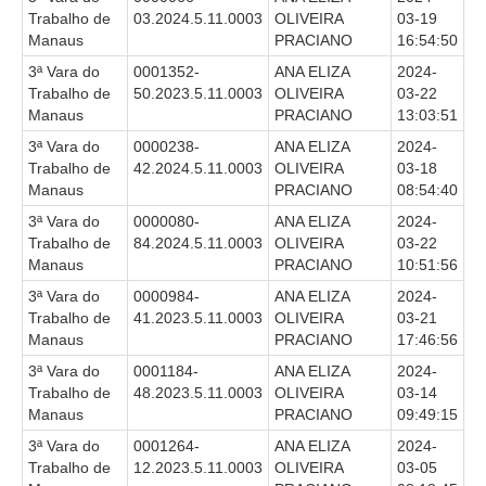
Trabalho de
03.2024.5.11.0003
OLIVEIRA
03-19
Todas as Notícias
Manaus
PRACIANO
16:54:50
Buscar Notícias
3ª Vara do
0001352-
ANA ELIZA
2024-
Trabalho de
50.2023.5.11.0003
OLIVEIRA
03-22
Comunicados
Manaus
PRACIANO
13:03:51
Campanhas
3ª Vara do
0000238-
ANA ELIZA
2024-
Trabalho de
42.2024.5.11.0003
OLIVEIRA
03-18
Galeria de Fotos
Manaus
PRACIANO
08:54:40
Redes Sociais
3ª Vara do
0000080-
ANA ELIZA
2024-
Fale com a Comunicação
Trabalho de
84.2024.5.11.0003
OLIVEIRA
03-22
Manaus
PRACIANO
10:51:56
Logomarca
3ª Vara do
0000984-
ANA ELIZA
2024-
|
Trabalho de
41.2023.5.11.0003
OLIVEIRA
03-21
Manaus
PRACIANO
17:46:56
Jurisprudência
3ª Vara do
0001184-
ANA ELIZA
2024-
Consulta Jurisprudencial
Trabalho de
48.2023.5.11.0003
OLIVEIRA
03-14
Manaus
PRACIANO
09:49:15
Falcão - Busca por Jurisprudência
3ª Vara do
0001264-
ANA ELIZA
2024-
Pangea - precedentes qualificados
Trabalho de
12.2023.5.11.0003
OLIVEIRA
03-05
Súmulas