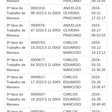
Manaus
PRACIANO
08:18:45
Precedentes e Ações Coletivas
3ª Vara do
0001310-
ANA ELIZA
2024-
Trabalho de
98.2023.5.11.0003
OLIVEIRA
03-21
Centro de Inteligência
Manaus
PRACIANO
17:31:17
Unidade de Monitoramento e Fiscalização - UMF
3ª Vara do
0000076-
ANA ELIZA
2024-
Assédio Eleitoral
Trabalho de
47.2024.5.11.0003
OLIVEIRA
03-27
Manaus
PRACIANO
08:53:03
|
3ª Vara do
0000753-
CARLOS
2024-
Transparência
Trabalho de
14.2023.5.11.0003
EDUARDO
03-22
Manaus
MANCUSO
14:12:12
Portal Transparência
3ª Vara do
0000677-
CARLOS
2024-
Trabalho de
84.2023.5.11.0004
EDUARDO
03-31
Gestão
Manaus
MANCUSO
15:36:20
Audiências e Sessões
3ª Vara do
0000617-
CARLOS
2024-
Serviço de Informação ao Cidadão
Trabalho de
17.2023.5.11.0003
EDUARDO
03-26
Manaus
MANCUSO
19:06:47
Ouvidoria
3ª Vara do
0000507-
CARLOS
2024-
Tecnologia da Informação e Comunicação
Trabalho de
18.2023.5.11.0003
EDUARDO
03-30
Manaus
MANCUSO
18:40:40
Gestão Orcamentária
3ª Vara do
0000261-
CARLOS
2023-