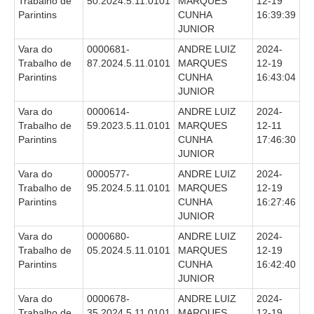
Trabalho de
50.2024.5.11.0101
MARQUES
12-19
Licitações, contratos e Instrumentos
Parintins
CUNHA
16:39:39
JUNIOR
Gestão de Pessoas
Vara do
0000681-
ANDRE LUIZ
2024-
Auditoria e Prestação de Contas
Trabalho de
87.2024.5.11.0101
MARQUES
12-19
Parintins
CUNHA
16:43:04
Sustentabilidade
JUNIOR
Acessibilidade
Vara do
0000614-
ANDRE LUIZ
2024-
LGPD
Trabalho de
59.2023.5.11.0101
MARQUES
12-11
Parintins
CUNHA
17:46:30
|
JUNIOR
Vara do
0000577-
ANDRE LUIZ
2024-
Legislação
Trabalho de
95.2024.5.11.0101
MARQUES
12-19
Parintins
CUNHA
16:27:46
Acórdãos
JUNIOR
Atos Administrativos
Vara do
0000680-
ANDRE LUIZ
2024-
Biblioteca Digital
Trabalho de
05.2024.5.11.0101
MARQUES
12-19
Parintins
CUNHA
16:42:40
Código de Ética dos Servidores
JUNIOR
Diário Eletrônico JT
Vara do
0000678-
ANDRE LUIZ
2024-
Trabalho de
35.2024.5.11.0101
MARQUES
12-19