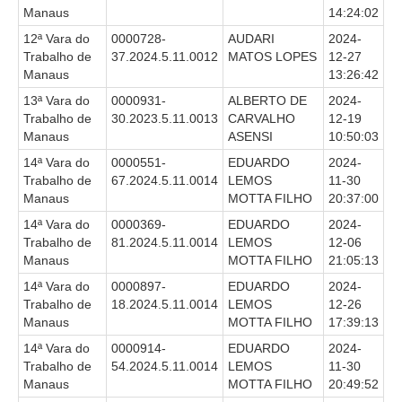
Protocolo Eletrônico
Manaus
14:24:02
Suspensão e Prorrogação de Prazos
12ª Vara do
0000728-
AUDARI
2024-
Busca Geral
Trabalho de
37.2024.5.11.0012
MATOS LOPES
12-27
Manaus
13:26:42
Portal de Doações do TRT11
13ª Vara do
0000931-
ALBERTO DE
2024-
Estatísticas
Trabalho de
30.2023.5.11.0013
CARVALHO
12-19
Manaus
ASENSI
10:50:03
Pesquisa de metas Nacionais
14ª Vara do
0000551-
EDUARDO
2024-
Acessibilidade
Trabalho de
67.2024.5.11.0014
LEMOS
11-30
Editais de Credenciamento
Manaus
MOTTA FILHO
20:37:00
Pontos de Inclusão Digital
14ª Vara do
0000369-
EDUARDO
2024-
Trabalho de
81.2024.5.11.0014
LEMOS
12-06
Monitoramento do Serviços de TIC
Manaus
MOTTA FILHO
21:05:13
Conexão Inclusiva
14ª Vara do
0000897-
EDUARDO
2024-
Trabalho de
18.2024.5.11.0014
LEMOS
12-26
Inscrições
Manaus
MOTTA FILHO
17:39:13
Informe de Rendimentos - 2026
14ª Vara do
0000914-
EDUARDO
2024-
Trabalho de
54.2024.5.11.0014
LEMOS
11-30
|
Manaus
MOTTA FILHO
20:49:52
Notícias