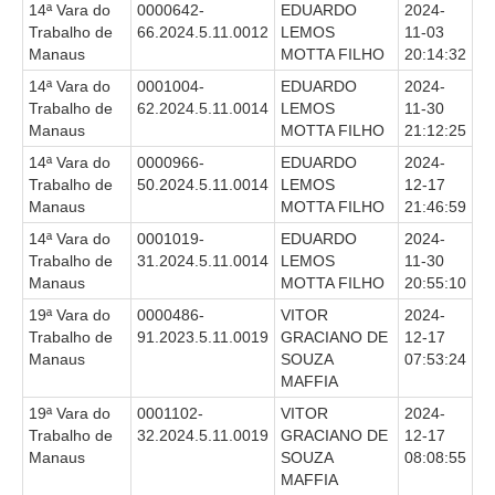
14ª Vara do
0000642-
EDUARDO
2024-
Trabalho de
66.2024.5.11.0012
LEMOS
11-03
Todas as Notícias
Manaus
MOTTA FILHO
20:14:32
Buscar Notícias
14ª Vara do
0001004-
EDUARDO
2024-
Comunicados
Trabalho de
62.2024.5.11.0014
LEMOS
11-30
Manaus
MOTTA FILHO
21:12:25
Campanhas
14ª Vara do
0000966-
EDUARDO
2024-
Galeria de Fotos
Trabalho de
50.2024.5.11.0014
LEMOS
12-17
Manaus
MOTTA FILHO
21:46:59
Redes Sociais
14ª Vara do
0001019-
EDUARDO
2024-
Fale com a Comunicação
Trabalho de
31.2024.5.11.0014
LEMOS
11-30
Logomarca
Manaus
MOTTA FILHO
20:55:10
|
19ª Vara do
0000486-
VITOR
2024-
Trabalho de
91.2023.5.11.0019
GRACIANO DE
12-17
Jurisprudência
Manaus
SOUZA
07:53:24
MAFFIA
Consulta Jurisprudencial
19ª Vara do
0001102-
VITOR
2024-
Falcão - Busca por Jurisprudência
Trabalho de
32.2024.5.11.0019
GRACIANO DE
12-17
Pangea - precedentes qualificados
Manaus
SOUZA
08:08:55
MAFFIA
Súmulas