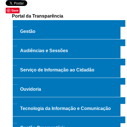
Faça sua Manifestação
Save
Portal da Transparência
Acompanhe sua manifestação
Ouvidoria Da Mulher
Gestão
Serviço de Informação ao Cidadão - SIC
Relatórios Estatísticos
Audiências e Sessões
Consulte o seu Processo Trabalhista
Lei Geral de Proteção de Dados - LGPD
Serviço de Informação ao Cidadão
Integração das Ouvidorias
O que é Ouvidoria?
Ouvidoria
Carta de Serviços à Cidadania
Ouvidoria no CSJT
Tecnologia da Informação e Comunicação
Dúvidas Frequentes
Avalie os Serviços da Ouvidoria