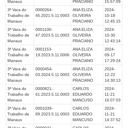
Juízes Substitutos
Manaus
PRACIANO
15:57:09
3ª Vara do
0000264-
ANA ELIZA
2024-
Diretores
Trabalho de
45.2021.5.11.0003
OLIVEIRA
10-18
Manaus
PRACIANO
12:45:15
Comitês
3ª Vara do
0001100-
ANA ELIZA
2024-
Comitê Gestor Regional do PJe
Trabalho de
47.2023.5.11.0003
OLIVEIRA
10-30
Manaus
PRACIANO
12:43:14
Comitê Gestor Regional do e-Gestão e de Tabelas
Processuais Unificadas
3ª Vara do
0001153-
ANA ELIZA
2024-
Trabalho de
19.2023.5.11.0006
OLIVEIRA
09-17
Comitê do Datajud
Manaus
PRACIANO
17:29:24
Comissão Regional de Pesquisa Judiciária e Ciência de
3ª Vara do
0000454-
ANA ELIZA
2024-
Dados
Trabalho de
03.2024.5.11.0003
OLIVEIRA
12-22
Manaus
PRACIANO
14:30:13
Comissão de Ética
3ª Vara do
0000821-
CARLOS
2024-
Comitê de Priorização do Primeiro Grau
Trabalho de
61.2023.5.11.0003
EDUARDO
11-21
Comissão de Uniformização de Jurisprudência
Manaus
MANCUSO
16:07:03
Comitê de Gestão de Pessoas
3ª Vara do
0001039-
CARLOS
2024-
Trabalho de
89.2023.5.11.0003
EDUARDO
11-21
Comissão de Vitaliciamento
Manaus
MANCUSO
14:37:52
Comitê de Atenção Integral à Saúde de Magistrados e