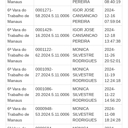
Manaus
PEREIRA
08:40:19
Automação e IA
6ª Vara do
0001271-
IGOR JOSE
2024-
Trabalho de
58.2024.5.11.0006
CANSANCAO
12-16
Governança
Manaus
PEREIRA
07:59:04
Governança de TI
6ª Vara do
0001429-
IGOR JOSE
2024-
Trabalho de
16.2024.5.11.0006
CANSANCAO
12-18
Gestão Estratégica
Manaus
PEREIRA
13:47:38
Governança das Contratações Obras
6ª Vara do
0001122-
MONICA
2024-
Rede de Governança Colaborativa
Trabalho de
62.2024.5.11.0006
SILVESTRE
11-26
Manaus
RODRIGUES
20:52:01
Gestão de Riscos
6ª Vara do
0001092-
MONICA
2024-
Laboratório de Inovação
Trabalho de
27.2024.5.11.0006
SILVESTRE
11-19
Manaus
RODRIGUES
12:24:18
Assessoria de Governança de Gestão de Pessoas
6ª Vara do
0001086-
MONICA
2024-
Trabalho de
20.2024.5.11.0006
SILVESTRE
11-22
Sites Institucionais
Manaus
RODRIGUES
14:56:20
Biblioteca
6ª Vara do
0000948-
MONICA
2024-
Trabalho de
53.2024.5.11.0006
SILVESTRE
11-08
Centro de Memória
Manaus
RODRIGUES
18:24:28
Educação a distância