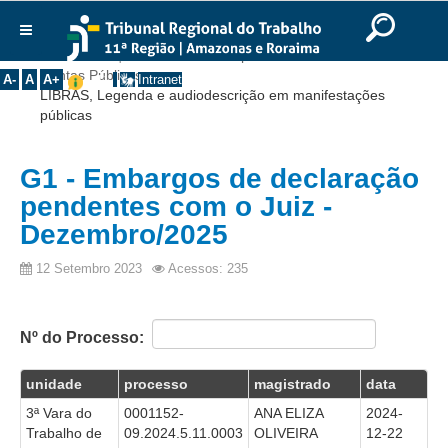
Ir para o Conteúdo
Ir para o menu
Ir para a busca
Ir para o rodapé
|
|
|
English
Português
Español
|
|
Você está aqui:
Início
>>
Transparência
>>
Institucional
Contas Públicas
>>
A-
A
A+
Intranet
LIBRAS, Legenda e audiodescrição em manifestações
Histórico
públicas
Presidência
Corregedoria
G1 - Embargos de declaração
Composição
pendentes com o Juiz -
Dezembro/2025
Desembargadores
Seções Especializadas
12 Setembro 2023
Acessos: 235
Turmas
Varas do Trabalho
Nº do Processo:
Juízes Manaus
unidade
processo
magistrado
data
Juízes Roraima
3ª Vara do
0001152-
ANA ELIZA
2024-
Juízes Interior
Trabalho de
09.2024.5.11.0003
OLIVEIRA
12-22