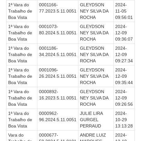
1ª Vara do
0001166-
GLEYDSON
2024-
Precedentes e Ações Coletivas
Trabalho de
77.2023.5.11.0051
NEY SILVA DA
11-05
Boa Vista
ROCHA
09:56:01
Centro de Inteligência
1ª Vara do
0001073-
GLEYDSON
2024-
Unidade de Monitoramento e Fiscalização - UMF
Trabalho de
80.2024.5.11.0051
NEY SILVA DA
12-09
Assédio Eleitoral
Boa Vista
ROCHA
09:36:07
|
1ª Vara do
0001186-
GLEYDSON
2024-
Trabalho de
34.2024.5.11.0051
NEY SILVA DA
12-09
Transparência
Boa Vista
ROCHA
09:27:34
1ª Vara do
0001096-
GLEYDSON
2024-
Portal Transparência
Trabalho de
26.2024.5.11.0051
NEY SILVA DA
12-09
Gestão
Boa Vista
ROCHA
09:35:44
1ª Vara do
0000892-
GLEYDSON
2024-
Audiências e Sessões
Trabalho de
16.2023.5.11.0051
NEY SILVA DA
12-09
Serviço de Informação ao Cidadão
Boa Vista
ROCHA
09:26:56
Ouvidoria
1ª Vara do
0000962-
JULIE LIRA
2024-
Trabalho de
96.2024.5.11.0051
GURGEL
10-29
Tecnologia da Informação e Comunicação
Boa Vista
PERRAUD
13:13:28
Vara do
0000677-
ANDRE LUIZ
2024-
Gestão Orcamentária