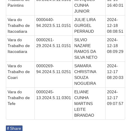
Diário Oficial
Parintins
CUNHA
16:40:01
Eliminação de Autos
JUNIOR
Ementário
Vara do
0000440-
JULIE LIRA
2024-
Trabalho de
94.2023.5.11.0151
GURGEL
12-18
Itacoatiara
PERRAUD
08:08:51
Manual de Redação
Vara do
0000261-
SILVIO
2024-
Produtividade dos magistrados
Trabalho de
29.2024.5.11.0151
NAZARE
12-18
Regimento Interno
Itacoatiara
RAMOS DA
08:09:29
SILVA NETO
Regulamento Geral
Vara do
0000269-
SAMARA
2024-
Resolução do Plantão Judiciário
Trabalho de
94.2024.5.11.0251
CHRISTINA
12-17
Coari
SOUZA
08:20:03
Revistas
NOGUEIRA
Manuais do CNJ
Vara do
0000245-
ELIANE
2024-
Estrutura Organizacional
Trabalho de
13.2024.5.11.0301
CUNHA
12-17
Tefe
MARTINS
09:07:57
Protocolos de Julgamento
LEITE
BRANDAO
|
Ouvidoria
f
Share