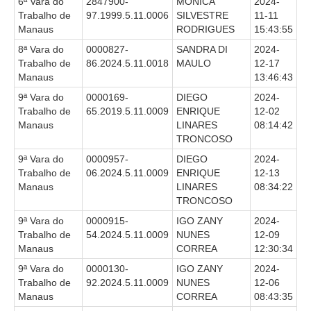
6ª Vara do
2847900-
MONICA
2024-
Calendário das Correições
Trabalho de
97.1999.5.11.0006
SILVESTRE
11-11
Calendário de Suspensão
Manaus
RODRIGUES
15:43:55
Calendário da Justiça Itinerante
8ª Vara do
0000827-
SANDRA DI
2024-
Trabalho de
86.2024.5.11.0018
MAULO
12-17
Certidões
Manaus
13:46:43
Concursos
9ª Vara do
0000169-
DIEGO
2024-
Contas abertas em nome dos beneficiários
Trabalho de
65.2019.5.11.0009
ENRIQUE
12-02
Manaus
LINARES
08:14:42
Diários Eletrônicos
TRONCOSO
e-Doc
9ª Vara do
0000957-
DIEGO
2024-
Trabalho de
06.2024.5.11.0009
ENRIQUE
12-13
Espaço do Servidor
Manaus
LINARES
08:34:22
Guias de recolhimento
TRONCOSO
Leilão Público
9ª Vara do
0000915-
IGO ZANY
2024-
Trabalho de
54.2024.5.11.0009
NUNES
12-09
Mapa do site
Manaus
CORREA
12:30:34
9ª Vara do
0000130-
IGO ZANY
2024-
META 9 do CNJ
Trabalho de
92.2024.5.11.0009
NUNES
12-06
Pauta Digital
Manaus
CORREA
08:43:35