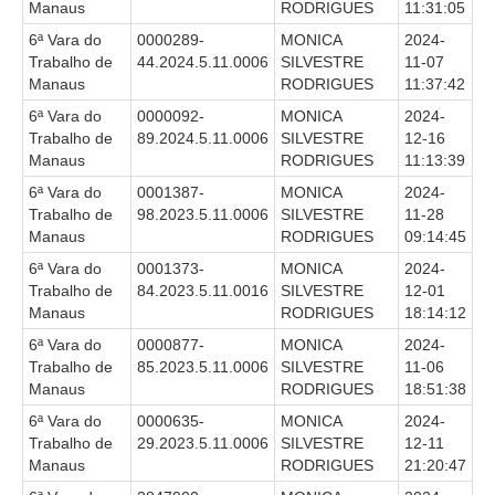
Manaus
RODRIGUES
11:31:05
Audiências e Sessões
6ª Vara do
0000289-
MONICA
2024-
Trabalho de
44.2024.5.11.0006
SILVESTRE
11-07
Calendário das Sessões da 1ª Turma 2026
Manaus
RODRIGUES
11:37:42
Calendário de Sessões da 2ª Turma - 2026
6ª Vara do
0000092-
MONICA
2024-
Trabalho de
89.2024.5.11.0006
SILVESTRE
12-16
Calendário das Sessões da 3ª Turma 2026
Manaus
RODRIGUES
11:13:39
Calendário das Sessões do Pleno e Especializadas 2026
6ª Vara do
0001387-
MONICA
2024-
Trabalho de
98.2023.5.11.0006
SILVESTRE
11-28
Carta de Serviços ao Cidadão
Manaus
RODRIGUES
09:14:45
Cartilhas
6ª Vara do
0001373-
MONICA
2024-
Trabalho de
84.2023.5.11.0016
SILVESTRE
12-01
Cadastro de Peritos, Tradutores e Intérpretes
Manaus
RODRIGUES
18:14:12
Calendários
6ª Vara do
0000877-
MONICA
2024-
Calendário Geral
Trabalho de
85.2023.5.11.0006
SILVESTRE
11-06
Manaus
RODRIGUES
18:51:38
Calendário de Eventos
6ª Vara do
0000635-
MONICA
2024-
Calendário de Eventos passados
Trabalho de
29.2023.5.11.0006
SILVESTRE
12-11
Manaus
RODRIGUES
21:20:47
Calendário das Sessões