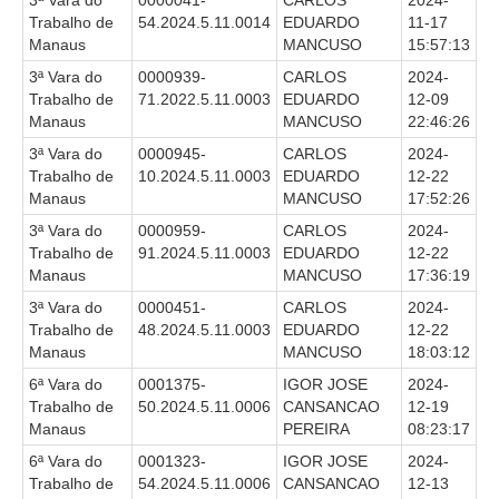
3ª Vara do
0000041-
CARLOS
2024-
Servidores
Trabalho de
54.2024.5.11.0014
EDUARDO
11-17
Manaus
MANCUSO
15:57:13
Comitê de Segurança Permanente
3ª Vara do
0000939-
CARLOS
2024-
Comitê de Combate ao Trabalho Infantil e de Estímulo à
Trabalho de
71.2022.5.11.0003
EDUARDO
12-09
Aprendizagem
Manaus
MANCUSO
22:46:26
Comitê de Incentivo à Participação Institucional Feminina
3ª Vara do
0000945-
CARLOS
2024-
no âmbito do TRT-11
Trabalho de
10.2024.5.11.0003
EDUARDO
12-22
Comitê de Prevenção e Enfrentamento do Assédio
Manaus
MANCUSO
17:52:26
Moral, do Assédio Sexual e da Discriminação
3ª Vara do
0000959-
CARLOS
2024-
Comissão Permanente de Gestão Socioambiental
Trabalho de
91.2024.5.11.0003
EDUARDO
12-22
Manaus
MANCUSO
17:36:19
Comitê Gestor do Plano de Contratações e Aquisições
3ª Vara do
0000451-
CARLOS
2024-
no Âmbito do TRT11
Trabalho de
48.2024.5.11.0003
EDUARDO
12-22
Grupo Operacional do Centro de Inteligência
Manaus
MANCUSO
18:03:12
Comitê de Equidade de Raça, Gênero e Diversidade
6ª Vara do
0001375-
IGOR JOSE
2024-
Trabalho de
50.2024.5.11.0006
CANSANCAO
12-19
Comitê PopRuaJud
Manaus
PEREIRA
08:23:17
Comissão de Justiça Itinerante
6ª Vara do
0001323-
IGOR JOSE
2024-
Comissão Permanente de Avaliação Documental
Trabalho de
54.2024.5.11.0006
CANSANCAO
12-13