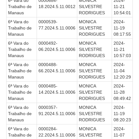
6ª Vara do
0000684-
MONICA
2024-
Responsabilidade Socioambiental
Trabalho de
18.2024.5.11.0012
SILVESTRE
11-21
Manaus
RODRIGUES
10:54:01
Comissão Permanente de Acessibilidade e Inclusão
6ª Vara do
0000539-
MONICA
2024-
Escola Judicial
Trabalho de
77.2024.5.11.0006
SILVESTRE
11-19
Programa Trabalho Seguro
Manaus
RODRIGUES
08:17:55
6ª Vara do
0000492-
MONICA
2024-
Coordenadoria de Saúde
Trabalho de
06.2024.5.11.0006
SILVESTRE
11-21
|
Manaus
RODRIGUES
10:57:03
6ª Vara do
0000488-
MONICA
2024-
Serviços
Trabalho de
66.2024.5.11.0006
SILVESTRE
11-04
Manaus
RODRIGUES
12:20:29
Ação Trabalhista (Atermação)
6ª Vara do
0000485-
MONICA
2024-
Atermação On-line - Interior de Roraima
Trabalho de
14.2024.5.11.0006
SILVESTRE
11-28
Manaus
RODRIGUES
08:49:42
Atermação On-line - Interior do Amazonas
6ª Vara do
0000357-
MONICA
2024-
Agendamento de Reclamação Verbal
Trabalho de
91.2024.5.11.0006
SILVESTRE
11-19
Glossário
Manaus
RODRIGUES
08:20:23
Consulta de Pautas
6ª Vara do
0000284-
MONICA
2024-
Trabalho de
22.2024.5.11.0006
SILVESTRE
11-07
Atas de Sessões do Pleno