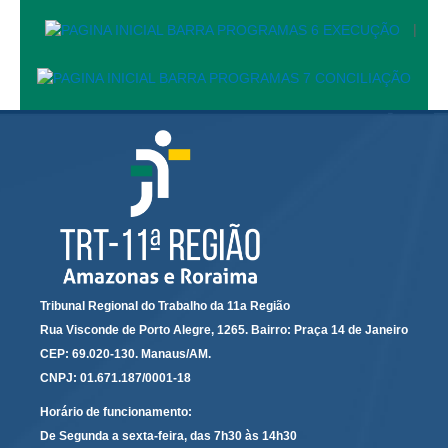
Automação e IA
|
Governança
Governança de TI
Gestão Estratégica
Governança das Contratações Obras
Rede de Governança Colaborativa
Gestão de Riscos
Laboratório de Inovação
Assessoria de Governança de Gestão de Pessoas
Tribunal Regional do Trabalho da 11a Região
Rua Visconde de Porto Alegre, 1265. Bairro: Praça 14 de Janeiro
Sites Institucionais
CEP: 69.020-130. Manaus/AM.
Biblioteca
CNPJ: 01.671.187/0001-18
Centro de Memória
Horário de funcionamento:
Educação a distância
De Segunda a sexta-feira, das 7h30 às 14h30