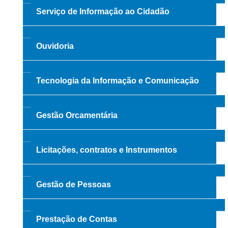
Juízes Substitutos
Serviço de Informação ao Cidadão
Diretores
Comitês
Ouvidoria
Comitê Gestor Regional do PJe
Comitê Gestor Regional do e-Gestão e de Tabelas
Tecnologia da Informação e Comunicação
Processuais Unificadas
Comitê do Datajud
Gestão Orcamentária
Comissão Regional de Pesquisa Judiciária e Ciência de
Dados
Comissão de Ética
Licitações, contratos e Instrumentos
Comitê de Priorização do Primeiro Grau
Comissão de Uniformização de Jurisprudência
Gestão de Pessoas
Comitê de Gestão de Pessoas
Comissão de Vitaliciamento
Prestação de Contas
Comitê de Atenção Integral à Saúde de Magistrados e