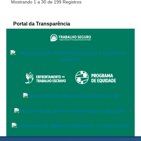
Mostrando 1 a 30 de 199 Registros
Responsabilidade Socioambiental
Comissão Permanente de Acessibilidade e Inclusão
Portal da Transparência
Escola Judicial
Programa Trabalho Seguro
Coordenadoria de Saúde
|
Serviços
Ação Trabalhista (Atermação)
Atermação On-line - Interior de Roraima
Atermação On-line - Interior do Amazonas
|
Agendamento de Reclamação Verbal
Glossário
Consulta de Pautas
Atas de Sessões do Pleno