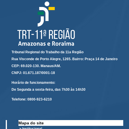
Audiências e Sessões
Calendário das Sessões da 1ª Turma 2026
Calendário de Sessões da 2ª Turma - 2026
Calendário das Sessões da 3ª Turma 2026
Calendário das Sessões do Pleno e Especializadas 2026
Tribunal Regional do Trabalho da 11a Região
Carta de Serviços ao Cidadão
Rua Visconde de Porto Alegre, 1265. Bairro: Praça 14 de Janeiro
CEP: 69.020-130. Manaus/AM.
Cartilhas
CNPJ: 01.671.187/0001-18
Cadastro de Peritos, Tradutores e Intérpretes
Horário de funcionamento:
Calendários
De Segunda a sexta-feira, das 7h30 às 14h30
Calendário Geral
Telefone:
0800-923-6210
Calendário de Eventos
Calendário de Eventos passados
Calendário das Sessões
Mapa do site
> Institucional