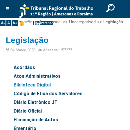
Ir para o Conteúdo
Ir para o menu
Ir para a busca
Ir para o rodapé
|
|
|
English
Português
Español
|
|
Você está aqui:
Início
>>
Transparência
>>
Institucional
Informações sobre pessoal
>>
Uncategorised
>>
Legislação
A-
A
A+
Intranet
Histórico
Legislação
Presidência
Corregedoria
04 Março 2020
Acessos: 157377
Composição
Acórdãos
Desembargadores
Atos Administrativos
Seções Especializadas
Biblioteca Digital
Turmas
Código de Ética dos Servidores
Varas do Trabalho
Diário Eletrônico JT
Juízes Manaus
Diário Oficial
Juízes Roraima
Eliminação de Autos
Juízes Interior
Ementário