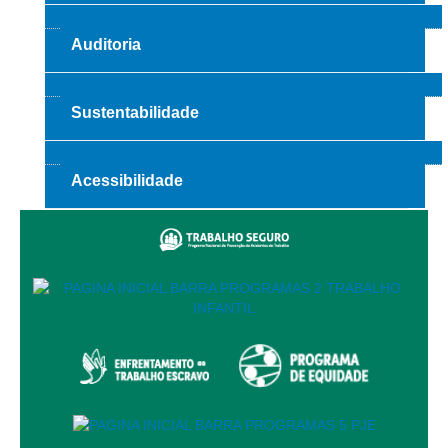
Automação e IA
Auditoria
Governança
Governança de TI
Sustentabilidade
Gestão Estratégica
Governança das Contratações Obras
Acessibilidade
Rede de Governança Colaborativa
Gestão de Riscos
Laboratório de Inovação
Assessoria de Governança de Gestão de Pessoas
Sites Institucionais
Biblioteca
Centro de Memória
Educação a distância