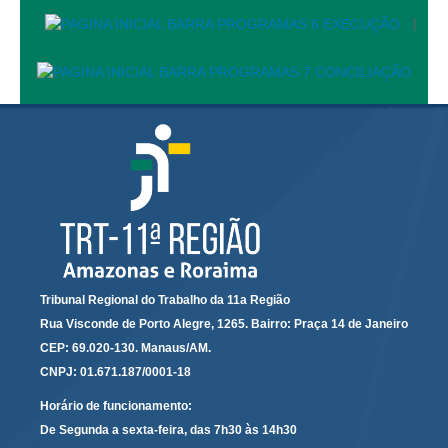
Responsabilidade Socioambiental
|
Comissão Permanente de Acessibilidade e Inclusão
Escola Judicial
Programa Trabalho Seguro
Coordenadoria de Saúde
|
Serviços
Ação Trabalhista (Atermação)
Atermação On-line - Interior de Roraima
Tribunal Regional do Trabalho da 11a Região
Atermação On-line - Interior do Amazonas
Rua Visconde de Porto Alegre, 1265. Bairro: Praça 14 de Janeiro
CEP: 69.020-130. Manaus/AM.
Agendamento de Reclamação Verbal
CNPJ: 01.671.187/0001-18
Glossário
Horário de funcionamento:
Consulta de Pautas
De Segunda a sexta-feira, das 7h30 às 14h30
Atas de Sessões do Pleno