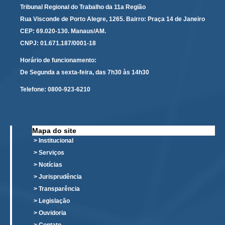
Tribunal Regional do Trabalho da 11a Região
Audiências e Sessões
Rua Visconde de Porto Alegre, 1265. Bairro: Praça 14 de Janeiro
CEP: 69.020-130. Manaus/AM.
Calendário das Sessões da 1ª Turma 2026
CNPJ: 01.671.187/0001-18
Calendário de Sessões da 2ª Turma - 2026
Horário de funcionamento:
Calendário das Sessões da 3ª Turma 2026
De Segunda a sexta-feira, das 7h30 às 14h30
Calendário das Sessões do Pleno e Especializadas 2026
Telefone:
0800-923-6210
Carta de Serviços ao Cidadão
Cartilhas
Mapa do site
Cadastro de Peritos, Tradutores e Intérpretes
> Institucional
Calendários
> Serviços
> Notícias
Calendário Geral
> Jurisprudência
Calendário de Eventos
> Transparência
Calendário de Eventos passados
> Legislação
Calendário das Sessões
> Ouvidoria