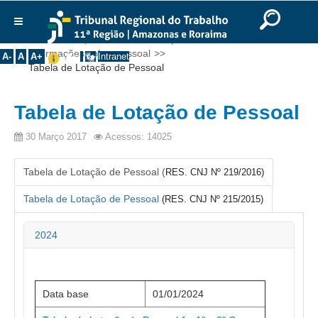
Ir para o Conteúdo
Ir para o menu
Ir para a busca
Ir para o rodapé
|
|
|
English
Português
Español
|
|
Você está aqui:
Início
>>
Transparência
>>
Institucional
Informações sobre pessoal
>>
A-
A
A+
Intranet
Tabela de Lotação de Pessoal
Histórico
Presidência
Tabela de Lotação de Pessoal
Corregedoria
30 Março 2017
Acessos: 14025
Composição
Desembargadores
Tabela de Lotação de Pessoal (
RES. CNJ Nº 219/2016)
Seções Especializadas
Tabela de Lotação de Pessoal
(RES. CNJ Nº 215/2015)
Turmas
Varas do Trabalho
2024
Juízes Manaus
Juízes Roraima
Data base
01/01/2024
Juízes Interior