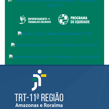
Responsabilidade Socioambiental
Comissão Permanente de Acessibilidade e Inclusão
Escola Judicial
Programa Trabalho Seguro
Coordenadoria de Saúde
|
|
Serviços
Ação Trabalhista (Atermação)
Atermação On-line - Interior de Roraima
Atermação On-line - Interior do Amazonas
Agendamento de Reclamação Verbal
Glossário
Consulta de Pautas
Atas de Sessões do Pleno