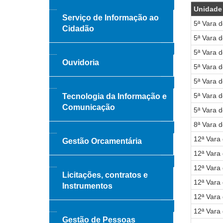
Unidade
Serviço de Informação ao
5ª Vara 
Cidadão
5ª Vara 
5ª Vara 
Ouvidoria
5ª Vara 
5ª Vara 
5ª Vara 
Tecnologia da Informação e
Comunicação
5ª Vara 
8ª Vara 
12ª Vara
Gestão Orcamentária
12ª Vara
12ª Vara
Licitações, contratos e
12ª Vara
Instrumentos
12ª Vara
12ª Vara
Gestão de Pessoas