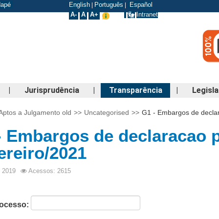
odapé
English
Português
Español
|
|
A-
A
A+
Intranet
|
Jurisprudência
|
Transparência
|
Legisl
Aptos a Julgamento old
>>
Uncategorised
>>
G1 - Embargos de declar
- Embargos de declaracao p
ereiro/2021
o 2019
Acessos: 2615
rocesso: