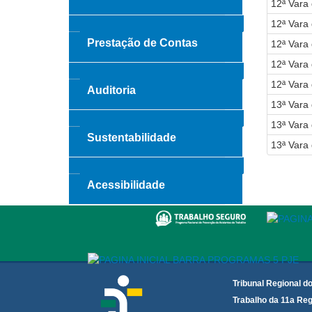
12ª Vara
12ª Vara
Prestação de Contas
12ª Vara
12ª Vara
12ª Vara
Auditoria
13ª Vara
13ª Vara
Sustentabilidade
13ª Vara
Acessibilidade
Tribunal Regional d
Trabalho da 11a Reg