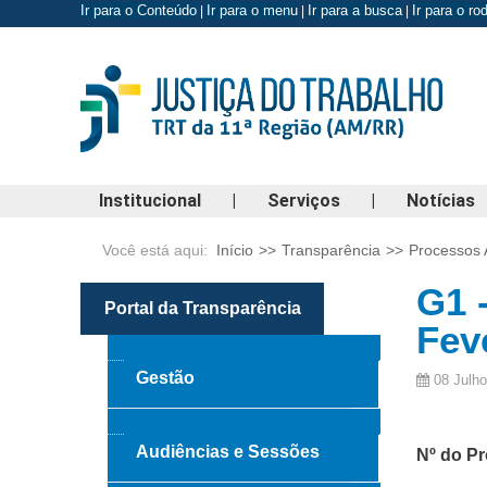
Ir para o Conteúdo
Ir para o menu
Ir para a busca
Ir para o r
|
|
|
Institucional
|
Serviços
|
Notícias
Você está aqui:
Início
>>
Transparência
>>
Processos 
G1 
Portal da Transparência
Fev
Gestão
08 Julh
Audiências e Sessões
Nº do P