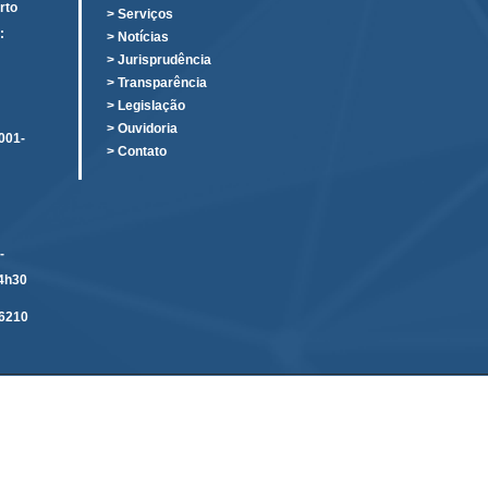
rto
> Serviços
:
> Notícias
o
> Jurisprudência
> Transparência
> Legislação
> Ouvidoria
001-
> Contato
-
14h30
6210