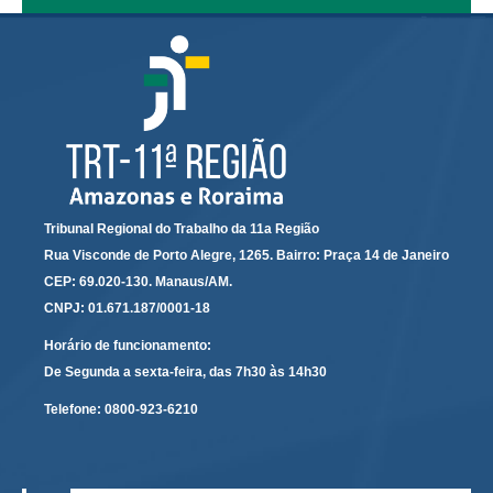
Automação e IA
Governança
Governança de TI
Gestão Estratégica
Governança das Contratações Obras
Rede de Governança Colaborativa
Tribunal Regional do Trabalho da 11a Região
Gestão de Riscos
Rua Visconde de Porto Alegre, 1265. Bairro: Praça 14 de Janeiro
Laboratório de Inovação
CEP: 69.020-130. Manaus/AM.
CNPJ: 01.671.187/0001-18
Assessoria de Governança de Gestão de Pessoas
Horário de funcionamento:
Sites Institucionais
De Segunda a sexta-feira, das 7h30 às 14h30
Biblioteca
Telefone:
0800-923-6210
Centro de Memória
Educação a distância