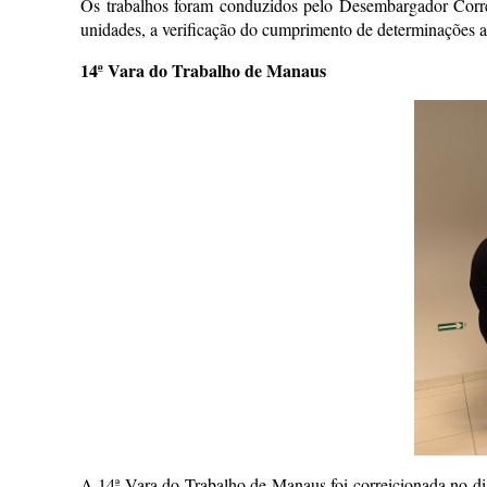
Os trabalhos foram conduzidos pelo Desembargador Corre
unidades, a verificação do cumprimento de determinações a
14ª Vara do Trabalho de Manaus
A 14ª Vara do Trabalho de Manaus foi correicionada no dia