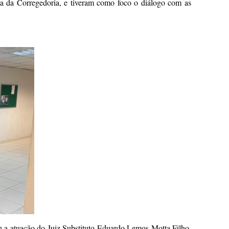
a da Corregedoria, e tiveram como foco o diálogo com as
 e a atuação do Juiz Substituto Eduardo Lemos Motta Filho.