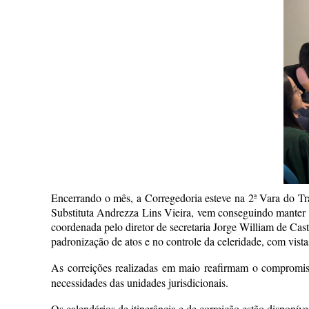
Encerrando o mês, a Corregedoria esteve na 2ª Vara do Tr
Substituta Andrezza Lins Vieira, vem conseguindo manter 
coordenada pelo diretor de secretaria Jorge William de Ca
padronização de atos e no controle da celeridade, com vist
As correições realizadas em maio reafirmam o compromiss
necessidades das unidades jurisdicionais.
Os calendários de itinerância e de correição estão disponív