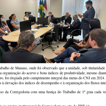
abalho de Manaus, onde foi observado que a unidade, sob titularidade
a organização do acervo e bons índices de produtividade, mesmo diant
stro, foi elogiada pelo cumprimento integral das metas do CNJ em 2024.
as à elevação dos índices de desempenho e à organização dos fluxos inte
o da Corregedoria com uma Justiça do Trabalho de 1º grau cada vez m
eis na página institucional da Corregedoria no site do TRT-11.