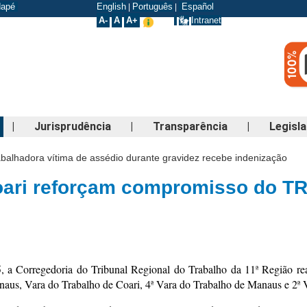
odapé
English
Português
Español
|
|
A-
A
A+
Intranet
|
Jurisprudência
|
Transparência
|
Legisl
abalhadora vítima de assédio durante gravidez recebe indenização
ari reforçam compromisso do TRT
 a Corregedoria do Tribunal Regional do Trabalho da 11ª Região rea
anaus, Vara do Trabalho de Coari, 4ª Vara do Trabalho de Manaus e 2ª