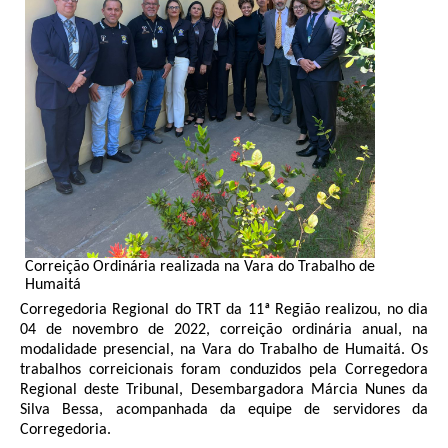
Juízes Substitutos
Diretores
Comitês
Comitê Gestor Regional do PJe
Comitê Gestor Regional do e-Gestão e de Tabelas
Processuais Unificadas
Comitê do Datajud
Comissão Regional de Pesquisa Judiciária e Ciência de
Dados
Correição Ordinária realizada na Vara do Trabalho de
Comissão de Ética
Humaitá
Corregedoria Regional do TRT da 11ª Região realizou, no dia
Comitê de Priorização do Primeiro Grau
04 de novembro de 2022, correição ordinária anual, na
Comissão de Uniformização de Jurisprudência
modalidade presencial, na Vara do Trabalho de Humaitá. Os
trabalhos correicionais foram conduzidos pela Corregedora
Comitê de Gestão de Pessoas
Regional deste Tribunal, Desembargadora Márcia Nunes da
Comissão de Vitaliciamento
Silva Bessa, acompanhada da equipe de servidores da
Corregedoria.
Comitê de Atenção Integral à Saúde de Magistrados e