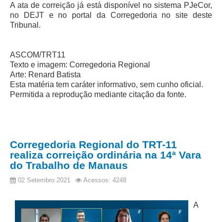
A ata de correição já está disponível no sistema PJeCor,
Precedentes e Ações Coletivas
no DEJT e no portal da Corregedoria no site deste
Tribunal.
Centro de Inteligência
Unidade de Monitoramento e Fiscalização - UMF
ASCOM/TRT11
Assédio Eleitoral
Texto e imagem: Corregedoria Regional
|
Arte: Renard Batista
Esta matéria tem caráter informativo, sem cunho oficial.
Transparência
Permitida a reprodução mediante citação da fonte.
Portal Transparência
Gestão
Corregedoria Regional do TRT-11
Audiências e Sessões
realiza correição ordinária na 14ª Vara
Serviço de Informação ao Cidadão
do Trabalho de Manaus
Ouvidoria
02 Setembro 2021
Acessos: 4248
Tecnologia da Informação e Comunicação
A
Gestão Orcamentária