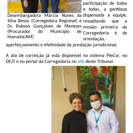
Calendário das Correições
participação de todos
e todas, a gentileza
Calendário de Suspensão
dispensada à equipe,
Desembargadora Márcia Nunes da
Calendário da Justiça Itinerante
Silva Bessa (Corregedora Regional) e
ressaltando que a
Dr. Robson Gonçalves de Menezes
missão primeira da
Certidões
(Procurador do Município de
Corregedoria é de
Humaitá/AM)
Concursos
orientação,
aperfeiçoamento e efetividade da prestação jurisdicional.
Contas abertas em nome dos beneficiários
A ata de correição já está disponível no sistema PJeCor, no
Diários Eletrônicos
DEJT e no portal da Corregedoria no
site
deste Tribunal.
e-Doc
Espaço do Servidor
Guias de recolhimento
Leilão Público
Mapa do site
META 9 do CNJ
Pauta Digital