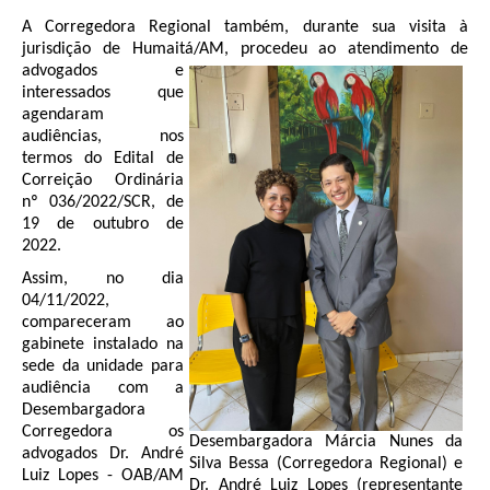
Responsabilidade Socioambiental
A Corregedora Regional também, durante sua visita à
jurisdição de Humaitá/AM, procedeu ao atendimento de
Comissão Permanente de Acessibilidade e Inclusão
advogados e
Escola Judicial
interessados que
agendaram
Programa Trabalho Seguro
audiências, nos
Coordenadoria de Saúde
termos do Edital de
Correição Ordinária
|
nº 036/2022/SCR, de
19 de outubro de
Serviços
2022.
Assim, no dia
Ação Trabalhista (Atermação)
04/11/2022,
Atermação On-line - Interior de Roraima
compareceram ao
gabinete instalado na
Atermação On-line - Interior do Amazonas
sede da unidade para
Agendamento de Reclamação Verbal
audiência com a
Desembargadora
Glossário
Corregedora os
Desembargadora Márcia Nunes da
Consulta de Pautas
advogados Dr. André
Silva Bessa (Corregedora Regional) e
Luiz Lopes - OAB/AM
Dr. André Luiz Lopes (representante
Atas de Sessões do Pleno