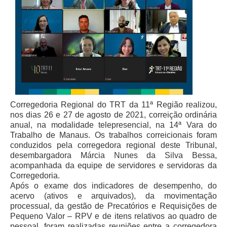
Licitações, contratos e Instrumentos
Gestão de Pessoas
Auditoria e Prestação de Contas
Sustentabilidade
Acessibilidade
LGPD
Corregedoria Regional do TRT da 11ª Região realizou,
|
nos dias 26 e 27 de agosto de 2021, correição ordinária
anual, na modalidade telepresencial, na 14ª Vara do
Legislação
Trabalho de Manaus. Os trabalhos correicionais foram
conduzidos pela corregedora regional deste Tribunal,
Acórdãos
desembargadora Márcia Nunes da Silva Bessa,
acompanhada da equipe de servidores e servidoras da
Atos Administrativos
Corregedoria.
Biblioteca Digital
Após o exame dos indicadores de desempenho, do
acervo (ativos e arquivados), da movimentação
Código de Ética dos Servidores
processual, da gestão de Precatórios e Requisições de
Diário Eletrônico JT
Pequeno Valor – RPV e de itens relativos ao quadro de
pessoal, foram realizadas reuniões entre a corregedora