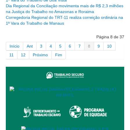
Dia Regional da Conciliação movimenta mais de R$ 2,3 milhões
na Justiça do Trabalho no Amazonas e Roraima
Corregedoria Regional do TRT-11 realiza correição ordinária na
1ª Vara do Trabalho de Manaus
Página 8 de 37
Início
Ant
3
4
5
6
7
8
9
10
11
12
Próximo
Fim