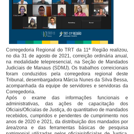
Protocolo Eletrônico
Suspensão e Prorrogação de Prazos
Busca Geral
Portal de Doações do TRT11
Estatísticas
Pesquisa de metas Nacionais
Corregedoria Regional do TRT da 11ª Região realizou,
Acessibilidade
no dia 31 de agosto de 2021, correição ordinária anual,
na modalidade telepresencial, na Seção de Mandados
Editais de Credenciamento
Judiciais de Manaus (SDMJ). Os trabalhos correicionais
foram conduzidos pela corregedora regional deste
Pontos de Inclusão Digital
Tribunal, desembargadora Márcia Nunes da Silva Bessa,
Monitoramento do Serviços de TIC
acompanhada da equipe de servidores e servidoras da
Corregedoria.
Conexão Inclusiva
Após o exame das informações funcionais e
Inscrições
administrativas, das ações de capacitação dos
Oficiais/Oficialas de Justiça, do quantitativo de mandados
Informe de Rendimentos - 2026
recebidos, cumpridos e pendentes de cumprimento nos
anos de 2020 e 2021, da distribuição dos mandados por
|
área/zona e das ferramentas básicas de pesquisa
Notícias
patrimonial utilizadas pelos oficiais/oficialas de Justiça,