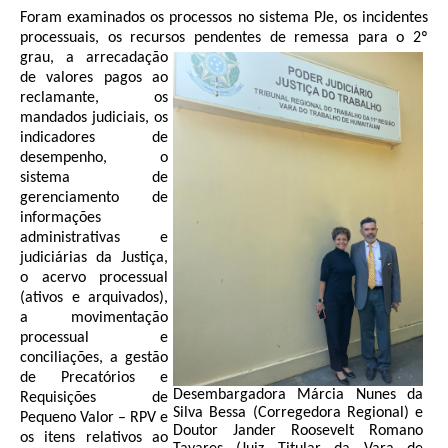
Servidores
Foram examinados os processos no sistema PJe, os incidentes
processuais, os recursos pendentes de remessa
para o 2º
Comitê de Segurança Permanente
grau, a arrecadação
Comitê de Combate ao Trabalho Infantil e de Estímulo à
de valores pagos ao
Aprendizagem
reclamante, os
mandados judiciais, os
Comitê de Incentivo à Participação Institucional Feminina
indicadores de
no âmbito do TRT-11
desempenho, o
Comitê de Prevenção e Enfrentamento do Assédio
sistema de
Moral, do Assédio Sexual e da Discriminação
gerenciamento de
informações
Comissão Permanente de Gestão Socioambiental
administrativas e
Comitê Gestor do Plano de Contratações e Aquisições
judiciárias da Justiça,
no Âmbito do TRT11
o acervo processual
(ativos e arquivados),
Grupo Operacional do Centro de Inteligência
a movimentação
processual e
Comitê de Equidade de Raça, Gênero e Diversidade
conciliações, a gestão
Comitê PopRuaJud
de Precatórios e
Desembargadora Márcia Nunes da
Requisições de
Comissão de Justiça Itinerante
Silva Bessa (Corregedora Regional) e
Pequeno Valor – RPV e
Doutor Jander Roosevelt Romano
Comissão Permanente de Avaliação Documental
os itens relativos ao