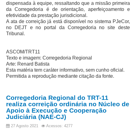
dispensada à equipe, ressaltando que a missão primeira
da Corregedoria é de orientação, aperfeiçoamento e
Faça sua Manifestação
efetividade da prestação jurisdicional.
Acompanhe sua manifestação
A ata de correição já está disponível no sistema PJeCor,
no DEJT e no portal da Corregedoria no site deste
Ouvidoria Da Mulher
Tribunal.
Serviço de Informação ao Cidadão - SIC
Relatórios Estatísticos
ASCOM/TRT11
Texto e imagem: Corregedoria Regional
Consulte o seu Processo Trabalhista
Arte: Renard Batista
Lei Geral de Proteção de Dados - LGPD
Esta matéria tem caráter informativo, sem cunho oficial.
Permitida a reprodução mediante citação da fonte.
Integração das Ouvidorias
O que é Ouvidoria?
Corregedoria Regional do TRT-11
Carta de Serviços à Cidadania
realiza correição ordinária no Núcleo de
Apoio à Execução e Cooperação
Ouvidoria no CSJT
Judiciária (NAE-CJ)
Dúvidas Frequentes
27 Agosto 2021
Acessos: 4277
Avalie os Serviços da Ouvidoria