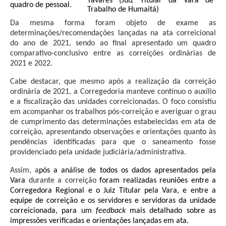
Tavares (Juiz Titular da Vara de
quadro de pessoal.
Automação e IA
Trabalho de Humaitá)
Da mesma forma foram objeto de exame as
Governança
determinações/recomendações lançadas na ata correicional
do ano de 2021, sendo ao final apresentado um quadro
Governança de TI
comparativo-conclusivo entre as correições ordinárias de
2021 e 2022.
Gestão Estratégica
Governança das Contratações Obras
Cabe destacar,
que mesmo após a realização da correição
ordinária de 2021,
a Corregedoria manteve contínuo o auxílio
Rede de Governança Colaborativa
e a fiscalização das unidades correicionadas. O foco consistiu
em acompanhar os trabalhos pós-correição e averiguar o grau
Gestão de Riscos
de cumprimento das determinações estabelecidas em ata de
Laboratório de Inovação
correição, apresentando observações e orientações quanto às
pendências identificadas para que o saneamento fosse
Assessoria de Governança de Gestão de Pessoas
providenciado pela unidade judiciária/administrativa.
Sites Institucionais
Assim, a
pós a análise de todos os dados apresentados pela
Vara
durante a correição
foram realizadas reuniões entre a
Biblioteca
Corregedora Regional e o Juiz Titular pela Vara, e entre a
equipe de correição e os servidores e servidoras da unidade
Centro de Memória
correicionada, para um
feedback
mais detalhado sobre as
Educação a distância
impressões verificadas e orientações lançadas em ata.