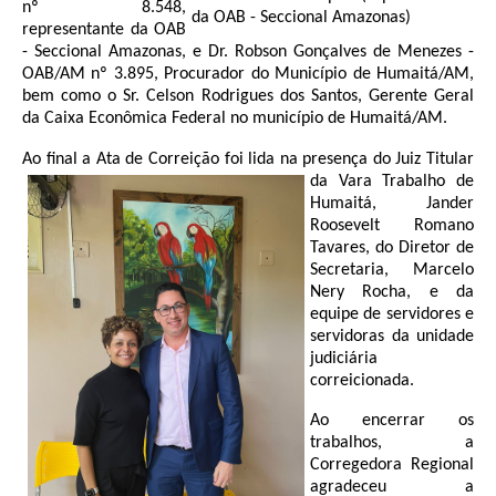
nº 8.548,
da OAB - Seccional Amazonas)
Audiências e Sessões
representante da OAB
- Seccional Amazonas, e Dr. Robson Gonçalves de Menezes -
Calendário das Sessões da 1ª Turma 2026
OAB/AM nº 3.895, Procurador do Município de Humaitá/AM,
bem como o Sr. Celson Rodrigues dos Santos, Gerente Geral
Calendário de Sessões da 2ª Turma - 2026
da Caixa Econômica Federal no município de Humaitá/AM.
Calendário das Sessões da 3ª Turma 2026
Ao final a Ata de Correição foi lida na presença do Juiz Titular
Calendário das Sessões do Pleno e Especializadas 2026
da Vara Trabalho de
Humaitá,
Jander
Roosevelt Romano
Carta de Serviços ao Cidadão
Tavares
, do Diretor de
Cartilhas
Secretaria,
Marcelo
Nery Rocha
, e da
Cadastro de Peritos, Tradutores e Intérpretes
equipe de servidores e
Calendários
servidoras da unidade
judiciária
Calendário Geral
correicionada.
Calendário de Eventos
Ao encerrar os
Calendário de Eventos passados
trabalhos, a
Corregedora Regional
Calendário das Sessões
agradeceu a