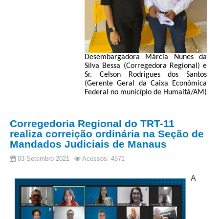
PJE
Plantão Judiciário
Cadastrar Processos
Listar Processos
Desembargadora Márcia Nunes da
Silva Bessa (Corregedora Regional) e
Portal Conciliação
Sr. Celson Rodrigues dos Santos
(Gerente Geral da Caixa Econômica
Inscrição para mediação e conciliação – Cejusc 1º e 2º
Federal no município de Humaitá/AM)
grau
Perguntas Frequentes
Corregedoria Regional do TRT-11
Eventos
realiza correição ordinária na Seção de
Portal Execução
Mandados Judiciais de Manaus
Portal Proad
03 Setembro 2021
Acessos: 4571
A
Portal dos Precatórios e Requisições de
Pequeno Valor
Programa Aprendizagem