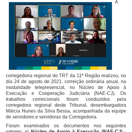
A
Faça sua Manifestação
Denúncia Assédio Moral ou Sexual
Denúncia Assédio Eleitoral
Notícia de Irregularidade Anônima
Denúncia Atos de Corrupção
|
Contato
Contatos - Trabalho Remoto
corregedoria regional do TRT da 11ª Região realizou, no
dia 24 de agosto de 2021, correição ordinária anual, na
Fale Conosco
modalidade telepresencial, no Núcleo de Apoio à
Execução e Cooperação Judiciária (NAE-CJ). Os
Atendimento ao Público
trabalhos correicionais foram conduzidos pela
Fones TRT
corregedora regional deste Tribunal, desembargadora
Márcia Nunes da Silva Bessa, acompanhada da equipe
Fones TST
de servidores e servidoras da Corregedoria.
Endereços das Unidades
Foram examinados os documentos nos seguintes
setores: a)
Núcleo de Apoio à Execução (NAE-CJ)
-
Balcão Virtual