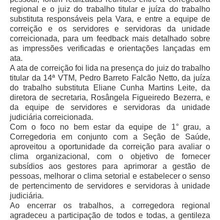
Diário Oficial
regional e o juiz do trabalho titular e juíza do trabalho
Eliminação de Autos
substituta responsáveis pela Vara, e entre a equipe de
correição e os servidores e servidoras da unidade
Ementário
correicionada, para um feedback mais detalhado sobre
as impressões verificadas e orientações lançadas em
Manual de Redação
ata.
A ata de correição foi lida na presença do juiz do trabalho
Produtividade dos magistrados
titular da 14ª VTM, Pedro Barreto Falcão Netto, da juíza
Regimento Interno
do trabalho substituta Eliane Cunha Martins Leite, da
diretora de secretaria, Rosângela Figueiredo Bezerra, e
Regulamento Geral
da equipe de servidores e servidoras da unidade
judiciária correicionada.
Resolução do Plantão Judiciário
Com o foco no bem estar da equipe de 1° grau, a
Revistas
Corregedoria em conjunto com a Seção de Saúde,
aproveitou a oportunidade da correição para avaliar o
Manuais do CNJ
clima organizacional, com o objetivo de fornecer
Estrutura Organizacional
subsídios aos gestores para aprimorar a gestão de
pessoas, melhorar o clima setorial e estabelecer o senso
Protocolos de Julgamento
de pertencimento de servidores e servidoras à unidade
judiciária.
|
Ao encerrar os trabalhos, a corregedora regional
Ouvidoria
agradeceu a participação de todos e todas, a gentileza