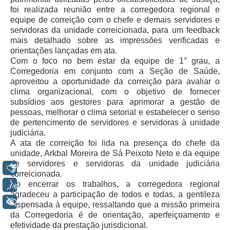
foi realizada reunião entre a corregedora regional e
Todas as Notícias
equipe de correição com o chefe e demais servidores e
servidoras da unidade correicionada, para um feedback
Buscar Notícias
mais detalhado sobre as impressões verificadas e
Comunicados
orientações lançadas em ata.
Com o foco no bem estar da equipe de 1° grau, a
Campanhas
Corregedoria em conjunto com a Seção de Saúde,
Galeria de Fotos
aproveitou a oportunidade da correição para avaliar o
clima organizacional, com o objetivo de fornecer
Redes Sociais
subsídios aos gestores para aprimorar a gestão de
pessoas, melhorar o clima setorial e estabelecer o senso
Fale com a Comunicação
de pertencimento de servidores e servidoras à unidade
Logomarca
judiciária.
A ata de correição foi lida na presença do chefe da
|
unidade, Arkbal Moreira de Sá Peixoto Neto e da equipe
Jurisprudência
de servidores e servidoras da unidade judiciária
Libras
correicionada.
Consulta Jurisprudencial
Ao encerrar os trabalhos, a corregedora regional
Voz
agradeceu a participação de todos e todas, a gentileza
Falcão - Busca por Jurisprudência
+ Acessibilidade
dispensada à equipe, ressaltando que a missão primeira
Pangea - precedentes qualificados
da Corregedoria é de orientação, aperfeiçoamento e
efetividade da prestação jurisdicional.
Súmulas