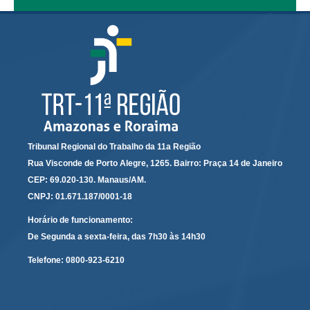
Faça sua Manifestação
Acompanhe sua manifestação
Ouvidoria Da Mulher
Serviço de Informação ao Cidadão - SIC
Relatórios Estatísticos
Consulte o seu Processo Trabalhista
Tribunal Regional do Trabalho da 11a Região
Lei Geral de Proteção de Dados - LGPD
Rua Visconde de Porto Alegre, 1265. Bairro: Praça 14 de Janeiro
Integração das Ouvidorias
CEP: 69.020-130. Manaus/AM.
O que é Ouvidoria?
CNPJ: 01.671.187/0001-18
Horário de funcionamento:
Carta de Serviços à Cidadania
De Segunda a sexta-feira, das 7h30 às 14h30
Ouvidoria no CSJT
Telefone:
0800-923-6210
Dúvidas Frequentes
Avalie os Serviços da Ouvidoria