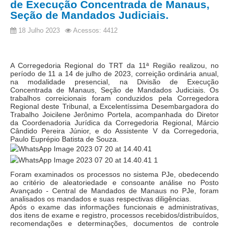
de Execução Concentrada de Manaus,
Seção de Mandados Judiciais.
Audiências e Sessões
18 Julho 2023
Acessos: 4412
Calendário das Sessões da 1ª Turma 2026
Calendário de Sessões da 2ª Turma - 2026
Calendário das Sessões da 3ª Turma 2026
A Corregedoria Regional do TRT da 11ª Região realizou, no
período de 11 a 14 de julho de 2023, correição ordinária anual,
Calendário das Sessões do Pleno e Especializadas 2026
na modalidade presencial, na Divisão de Execução
Concentrada de Manaus, Seção de Mandados Judiciais
.
Os
trabalhos correicionais foram conduzidos pela Corregedora
Carta de Serviços ao Cidadão
Regional deste Tribunal, a Excelentíssima Desembargadora do
Trabalho Joicilene Jerônimo Portela, acompanhada do Diretor
Cartilhas
da Coordenadoria Jurídica da Corregedoria Regional, Márcio
Cândido Pereira Júnior, e do Assistente V da Corregedoria,
Cadastro de Peritos, Tradutores e Intérpretes
Paulo Euprépio Batista de Souza.
Calendários
Calendário Geral
Foram examinados os processos no sistema PJe, obedecendo
ao critério de aleatoriedade e consoante análise no Posto
Calendário de Eventos
Avançado - Central de Mandados de Manaus no PJe, foram
analisados os mandados e suas respectivas diligências.
Calendário de Eventos passados
Após o exame das informações funcionais e administrativas,
dos itens de exame e registro, processos recebidos/distribuídos,
Calendário das Sessões
recomendações e determinações, documentos de controle