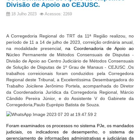
PJE
Divisão de Apoio ao CEJUSC.
Plantão Judiciário
18 Julho 2023
Acessos: 2269
Cadastrar Processos
Listar Processos
A Corregedoria Regional do TRT da 11ª Região realizou, no
período de 11 a 14 de julho de 2023, correição ordinária anual,
Portal Conciliação
na modalidade presencial,
na
Coordenadoria de Apoio ao
Inscrição para mediação e conciliação – Cejusc 1º e 2º
N
úcleo Permanente de Métodos Consensuais de Disputas -
grau
Divisão de Apoio ao Centro Judiciário de Métodos Consensuais
de Solução de Disputas de 1º Grau de Manaus - CEJUSC
.
Os
Perguntas Frequentes
trabalhos correicionais foram conduzidos pela Corregedora
Regional deste Tribunal, a Excelentíssima Desembargadora do
Eventos
Trabalho Joicilene Jerônimo Portela, acompanhada do Diretor
Portal Execução
da Coordenadoria Jurídica da Corregedoria Regional, Márcio
Cândido Pereira Júnior, e do Assistente V do Gabinete da
Portal Proad
Corregedoria,Paulo Euprépio Batista de Souza.
Portal dos Precatórios e Requisições de
Pequeno Valor
Foram examinados os processos no sistema PJe, os mandados
Programa Aprendizagem
judiciais, os indicadores de desempenho, o sistema de
gerenciamento de informações administrativas e judiciárias da