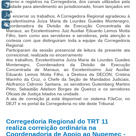
interno e registros na Corregedoria, dos canais utilizados pela
Calendário das Correições
Libras
unidade para atendimento ao jurisdicionado, foram lançados em
ata..
Calendário de Suspensão
Voz
Ao encerrar os trabalhos, A Corregedora Regional agradeceu à
Calendário da Justiça Itinerante
Excelentíssima Juíza Maria de Lourdes Guedes Montenegro,
+ Acessibilidade
Coordenadora da Divisão de Execução Concentrada de
Certidões
Manaus, ao Excelentíssimo Juiz Auxiliar Eduardo Lemos Motta
Filho, bem como aos servidores e servidoras, pela atenção e
Concursos
cortesia com que distinguiram toda a equipe da Corregedoria
Regional.
Contas abertas em nome dos beneficiários
Participaram da sessão presencial de leitura da presente ata
correicional, realizada no encerramento
Diários Eletrônicos
dos trabalhos, Excelentíssima Juíza Maria de Lourdes Guedes
Montenegro, Coordenadora da Divisão de Execução
e-Doc
Concentrada de Manaus, ao Excelentíssimo Juiz Auxiliar
Eduardo Lemos Motta Filho, a Diretora da DECON, Cristina
Espaço do Servidor
Marinho da Cruz, o Chefe da Seção de Mandados Judiciais,
Alzifranco Cidronio Santana, os servidores Gutemberg Martins
Guias de recolhimento
Pinto, Sebastião Adelson Borges de Queiroz e os servidores
Oficiais de Justiça lotados na unidade.
Leilão Público
A ata de correição já está disponível no sistema PJeCor, no
DEJT e no portal da Corregedoria no site deste Tribunal.
Mapa do site
META 9 do CNJ
Corregedoria Regional do TRT 11
realiza correição ordinária na
Pauta Digital
Coordenadoria de Apoio ao Nupemec -