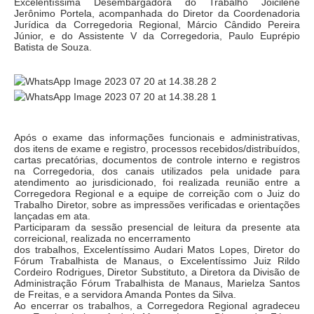
Excelentíssima Desembargadora do Trabalho Joicilene
Jerônimo Portela, acompanhada do Diretor da Coordenadoria
Precedentes e Ações Coletivas
Jurídica da Corregedoria Regional, Márcio Cândido Pereira
Júnior, e do Assistente V da Corregedoria, Paulo Euprépio
Centro de Inteligência
Batista de Souza.
Unidade de Monitoramento e Fiscalização - UMF
Assédio Eleitoral
|
Transparência
Após o exame das informações funcionais e administrativas,
dos itens de exame e registro, processos recebidos/distribuídos,
cartas precatórias, documentos de controle interno e registros
Portal Transparência
na Corregedoria, dos canais utilizados pela unidade para
atendimento ao jurisdicionado, foi realizada reunião entre a
Gestão
Corregedora Regional e a equipe de correição com o Juiz do
Trabalho Diretor, sobre as impressões verificadas e orientações
Audiências e Sessões
lançadas em ata.
Participaram da sessão presencial de leitura da presente ata
Serviço de Informação ao Cidadão
correicional, realizada no encerramento
Ouvidoria
dos trabalhos, Excelentíssimo Audari Matos Lopes, Diretor do
Fórum Trabalhista de Manaus, o Excelentíssimo Juiz Rildo
Tecnologia da Informação e Comunicação
Cordeiro Rodrigues, Diretor Substituto, a Diretora da Divisão de
Administração Fórum Trabalhista de Manaus, Marielza Santos
de Freitas, e a servidora Amanda Pontes da Silva.
Ao encerrar os trabalhos, a Corregedora Regional agradeceu
Gestão Orcamentária