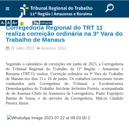
Ir para o Conteúdo
Ir para o menu
Ir para a busca
Ir para o rodapé
|
|
|
English
Português
Español
|
|
Você está aqui:
Início
>>
Notícias
Institucional
A-
A
A+
Intranet
Corregedoria Regional do TRT 11
Histórico
realiza correição ordinária na 3ª Vara do
Trabalho de Manaus
Presidência
Corregedoria
19 Julho 2023
Acessos: 5312
Composição
Seguindo o calendário de correições em junho de 2023, a Corregedoria
Desembargadores
do Tribunal Regional do Trabalho da 11ª Região – Amazonas e
Roraima (TRT11) realiza, Correição ordinária na 3ª Vara do Trabalho
Seções Especializadas
de Manaus nos dias 15 e 16 de junho. Os trabalhos correicionais foram
conduzidos pela Corregedora do Tribunal, a Excelentíssima
Turmas
Desembargadora do Trabalho Joicilene Jerônimo Portela, acompanhada
do do Assessor-Chefe da Assessoria da Corregedoria, Paulo Eupréprio
Varas do Trabalho
Batista de Sousa, e do servidor da Corregedoria, Márcio Cândido
Juízes Manaus
Pereira Júnior.
Juízes Roraima
Juízes Interior