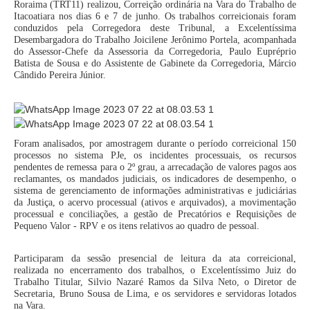
Roraima (TRT11) realizou, Correição ordinária na Vara do Trabalho de
Automação e IA
Itacoatiara nos dias 6 e 7 de junho. Os trabalhos correicionais foram
conduzidos pela Corregedora deste Tribunal, a Excelentíssima
Desembargadora do Trabalho Joicilene Jerônimo Portela, acompanhada
Governança
do Assessor-Chefe da Assessoria da Corregedoria, Paulo Eupréprio
Batista de Sousa
e do Assistente de Gabinete da Corregedoria, Márcio
Governança de TI
Cândido Pereira Júnior.
Gestão Estratégica
Governança das Contratações Obras
Rede de Governança Colaborativa
Foram analisados, por amostragem durante o período correicional 150
Gestão de Riscos
processos no sistema PJe, os incidentes processuais, os recursos
pendentes de remessa para o 2º grau, a arrecadação de valores pagos aos
Laboratório de Inovação
reclamantes, os mandados judiciais, os indicadores de desempenho, o
sistema de gerenciamento de informações administrativas e judiciárias
Assessoria de Governança de Gestão de Pessoas
da Justiça, o acervo processual (ativos e arquivados), a movimentação
processual e conciliações, a gestão de Precatórios e Requisições de
Pequeno Valor - RPV e os itens relativos ao quadro de pessoal.
Sites Institucionais
Biblioteca
Participaram da sessão presencial de leitura da ata correicional,
realizada no encerramento dos trabalhos, o Excelentíssimo Juiz do
Centro de Memória
Trabalho Titular, Silvio Nazaré Ramos da Silva Neto, o Diretor de
Secretaria, Bruno Sousa de Lima, e os servidores e servidoras lotados
Educação a distância
na Vara.