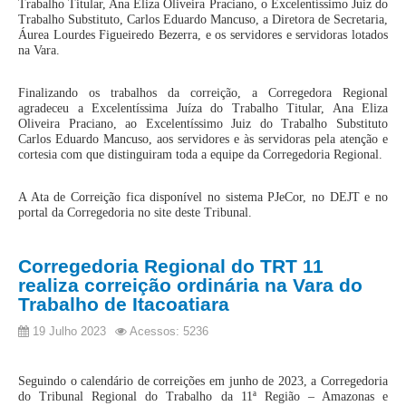
Trabalho Titular, Ana Eliza Oliveira Praciano, o Excelentíssimo Juiz do
Servidores
Trabalho Substituto, Carlos Eduardo Mancuso, a Diretora de Secretaria,
Áurea Lourdes Figueiredo Bezerra, e os servidores e servidoras lotados
Comitê de Segurança Permanente
na Vara.
Comitê de Combate ao Trabalho Infantil e de Estímulo à
Aprendizagem
Finalizando os trabalhos da correição, a Corregedora Regional
agradeceu
a Excelentíssima Juíza do Trabalho Titular, Ana Eliza
Comitê de Incentivo à Participação Institucional Feminina
Oliveira Praciano, ao Excelentíssimo Juiz do Trabalho Substituto
no âmbito do TRT-11
Carlos Eduardo Mancuso, aos servidores e
às servidoras pela atenção e
cortesia com que distinguiram toda a equipe da Corregedoria Regional.
Comitê de Prevenção e Enfrentamento do Assédio
Moral, do Assédio Sexual e da Discriminação
A Ata de Correição fica disponível no sistema PJeCor, no DEJT e no
Comissão Permanente de Gestão Socioambiental
portal da Corregedoria no site deste Tribunal.
Comitê Gestor do Plano de Contratações e Aquisições
no Âmbito do TRT11
Corregedoria Regional do TRT 11
Grupo Operacional do Centro de Inteligência
realiza correição ordinária na Vara do
Trabalho de Itacoatiara
Comitê de Equidade de Raça, Gênero e Diversidade
19 Julho 2023
Acessos: 5236
Comitê PopRuaJud
Comissão de Justiça Itinerante
Seguindo o calendário de correições em junho de 2023, a Corregedoria
Comissão Permanente de Avaliação Documental
do Tribunal Regional do Trabalho da 11ª Região – Amazonas e