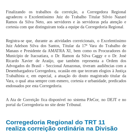
Responsabilidade Socioambiental
Finalizando os trabalhos da correição, a Corregedora Regional
Comissão Permanente de Acessibilidade e Inclusão
agradeceu o Excelentíssimo Juiz do Trabalho Titular Silvio Nazaré
Ramos da Silva Neto, aos servidores e às servidoras pela atenção e
Escola Judicial
cortesia com que distinguiram toda a equipe da Corregedoria Regional.
Programa Trabalho Seguro
Registra-se que, durante as atividades correicionais, o Excelentíssimo
Coordenadoria de Saúde
Juiz Adelson Silva dos Santos, Titular da 17ª Vara do Trabalho de
Manaus e Presidente da AMATRA XI, bem como os Procuradores do
|
Município de Itacoatiara, o Dr. Ramon da Silva Caggy e o Dr. José
Ricardo Xavier de Araújo, que também representa a Ordem dos
Serviços
Advogados do Brasil - Seccional Amazonas, tiveram audiências com a
Desembargadora Corregedora, ocasião em que teceram elogios à Justiça
Trabalhista e, em especial, a atuação do douto magistrado titular da
Ação Trabalhista (Atermação)
Vara, o qual atua sempre com esmero, cortesia e urbanidade, predicados
Atermação On-line - Interior de Roraima
endossados por esta Corregedoria.
Atermação On-line - Interior do Amazonas
A Ata de Correição fica disponível no sistema PJeCor, no DEJT e no
Agendamento de Reclamação Verbal
portal da Corregedoria no site deste Tribunal.
Glossário
Corregedoria Regional do TRT 11
Consulta de Pautas
realiza correição ordinária na Divisão
Atas de Sessões do Pleno