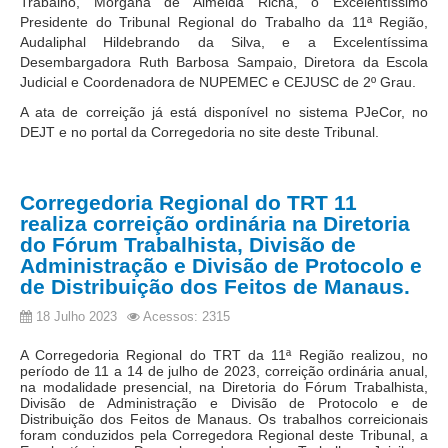
Trabalho, Morgana de Almeida Richa, o Excelentíssimo
Presidente do Tribunal Regional do Trabalho da 11ª Região,
Todas as Notícias
Audaliphal Hildebrando da Silva, e a Excelentíssima
Desembargadora Ruth Barbosa Sampaio, Diretora da Escola
Buscar Notícias
Judicial e Coordenadora de NUPEMEC e CEJUSC de 2º Grau.
Comunicados
A ata de correição já está disponível no sistema PJeCor, no
Campanhas
DEJT e no portal da Corregedoria no site deste Tribunal.
Galeria de Fotos
Redes Sociais
Corregedoria Regional do TRT 11
Fale com a Comunicação
realiza correição ordinária na Diretoria
do Fórum Trabalhista, Divisão de
Logomarca
Administração e Divisão de Protocolo e
|
de Distribuição dos Feitos de Manaus.
Jurisprudência
18 Julho 2023
Acessos: 2315
Consulta Jurisprudencial
A Corregedoria Regional do TRT da 11ª Região realizou, no
período de 11 a 14 de julho de 2023, correição ordinária anual,
Falcão - Busca por Jurisprudência
na modalidade presencial, na Diretoria do Fórum Trabalhista,
Divisão de Administração e Divisão de Protocolo e de
Pangea - precedentes qualificados
Distribuição dos Feitos de Manaus
.
Os trabalhos correicionais
foram conduzidos pela Corregedora Regional deste Tribunal, a
Súmulas