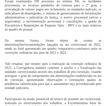
Juízes Substitutos
Foram examinados 199 processos no sistema PJe, os incidentes
processuais, os recursos pendentes de remessa para o 2º grau, a
Diretores
arrecadação de valores pagos aos reclamantes, os mandados judiciais, os
indicadores de desempenho, o sistema de gerenciamento de informações
administrativas e judiciárias da Justiça, o acervo processual (ativos e
Comitês
arquivados), a movimentação processual e conciliações, a gestão de
Precatórios e Requisições de Pequeno Valor - RPV e os itens relativos
Comitê Gestor Regional do PJe
ao quadro de pessoal.
Comitê Gestor Regional do e-Gestão e de Tabelas
Processuais Unificadas
Da mesma forma, foram objeto de exame as
determinações/recomendações lançadas na ata correicional de 2022,
Comitê do Datajud
sendo ao final apresentado um quadro comparativo-conclusivo entre as
correições ordinárias dos anos de 2021 e 2022.
Comissão Regional de Pesquisa Judiciária e Ciência de
Dados
Vale ressaltar, que mesmo após a realização da correição ordinária de
Comissão de Ética
2023, a Corregedoria manterá contínuo o auxílio e a fiscalização das
unidades correicionadas através dos trabalhos de pós-correição, visando
Comitê de Priorização do Primeiro Grau
averiguar o grau de cumprimento das determinações estabelecidas na ata
de correição, apresentando observações e orientações quanto às
Comissão de Uniformização de Jurisprudência
pendências identificadas para que o saneamento seja providenciado pela
unidade judiciária.
Comitê de Gestão de Pessoas
Comissão de Vitaliciamento
Participaram da sessão presencial de leitura da presente ata correicional,
realizada no encerramento dos trabalhos, a Excelentíssima Juíza do
Comitê de Atenção Integral à Saúde de Magistrados e