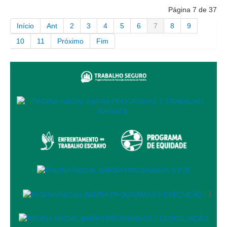
Diário Oficial
Página 7 de 37
Eliminação de Autos
Início
Ant
2
3
4
5
6
7
8
9
Ementário
10
11
Próximo
Fim
Manual de Redação
Produtividade dos magistrados
Regimento Interno
Regulamento Geral
Resolução do Plantão Judiciário
Revistas
Manuais do CNJ
Estrutura Organizacional
Protocolos de Julgamento
|
|
Ouvidoria