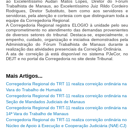
ao Excelentíssimo Audari Matos Lopes, Diretor do Fórum
Licitações, contratos e Instrumentos
Trabalhista de Manaus, ao Excelentíssimo Juiz Rildo Cordeiro
Rodrigues, Diretor Substituto, bem como aos servidores e
Gestão de Pessoas
servidoras, pela atenção e cortesia com que distinguiram toda a
equipe da Corregedoria Regional.
Auditoria e Prestação de Contas
A Corregedoria Regional registra ELOGIO à unidade pelo seu
comprometimento no atendimento das demandas provenientes
Sustentabilidade
de diversos setores do tribunal. Destaca-se, especialmente, o
empenho, cuidado, organização e iniciativa demonstrados pela
Acessibilidade
Administração do Fórum Trabalhista de Manaus durante a
realização das atividades presenciais da Correição Ordinária.
LGPD
A ata de correição já está disponível no sistema PJeCor, no
DEJT e no portal da Corregedoria no site deste Tribunal.
|
Legislação
Mais Artigos...
Corregedoria Regional do TRT 11 realiza correição ordinária na
Acórdãos
Vara do Trabalho de Humaitá
Corregedoria Regional do TRT-11 realiza correição ordinária na
Atos Administrativos
Seção de Mandados Judiciais de Manaus
Biblioteca Digital
Corregedoria Regional do TRT-11 realiza correição ordinária na
14ª Vara do Trabalho de Manaus
Código de Ética dos Servidores
Corregedoria Regional do TRT-11 realiza correição ordinária no
Diário Eletrônico JT
Núcleo de Apoio à Execução e Cooperação Judiciária (NAE-CJ)