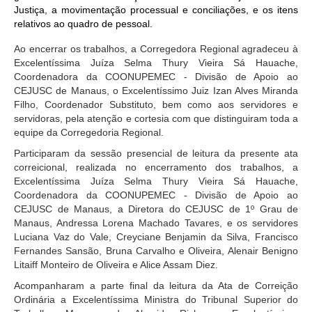
Protocolo Eletrônico
Justiça, a movimentação processual e conciliações, e os itens
Suspensão e Prorrogação de Prazos
relativos ao quadro de pessoal.
Busca Geral
Ao encerrar os trabalhos, a Corregedora Regional agradeceu
à
Excelentíssima Juíza Selma Thury Vieira Sá Hauache,
Portal de Doações do TRT11
Coordenadora da COONUPEMEC - Divisão de Apoio ao
Estatísticas
CEJUSC de Manaus, o Excelentíssimo Juiz Izan Alves Miranda
Filho, Coordenador Substituto, bem como aos servidores e
Pesquisa de metas Nacionais
servidoras, pela atenção e cortesia com que distinguiram toda a
Acessibilidade
equipe da Corregedoria Regional.
Editais de Credenciamento
Participaram da sessão presencial de leitura da presente ata
correicional, realizada no encerramento dos trabalhos, a
Pontos de Inclusão Digital
Excelentíssima Juíza Selma Thury Vieira
Sá Hauache,
Monitoramento do Serviços de TIC
Coordenadora da COONUPEMEC - Divisão de Apoio ao
CEJUSC de Manaus, a Diretora do CEJUSC de 1º Grau de
Conexão Inclusiva
Manaus, Andressa Lorena Machado Tavares, e os servidores
Luciana Vaz do Vale, Creyciane Benjamin da Silva, Francisco
Inscrições
Fernandes Sansão, Bruna Carvalho e Oliveira, Alenair Benigno
Informe de Rendimentos - 2026
Litaiff Monteiro de Oliveira e Alice Assam Diez.
Acompanharam a parte final da leitura da Ata de Correição
|
Ordinária a Excelentíssima Ministra do Tribunal Superior do
Notícias