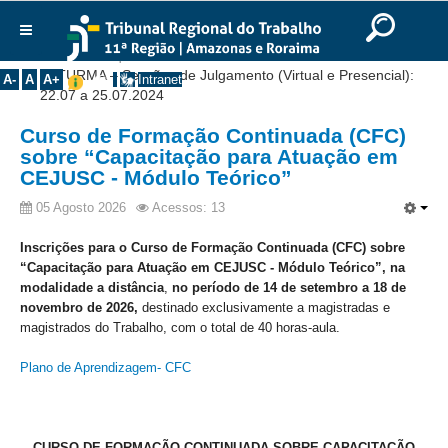
Ir para o Conteúdo
Ir para o menu
Ir para a busca
Ir para o rodapé
|
|
|
English
Português
Español
|
|
Você está aqui:
Início
>>
Notícias
>>
Comunicados
>>
Institucional
1ª TURMA – Sessões de Julgamento (Virtual e Presencial):
A-
A
A+
Intranet
22.07 a 25.07.2024
Histórico
Curso de Formação Continuada (CFC)
Presidência
sobre “Capacitação para Atuação em
Corregedoria
CEJUSC - Módulo Teórico”
Composição
05 Agosto 2026
Acessos: 13
Desembargadores
Inscrições para o
Curso de Formação Continuada (CFC) sobre
Seções Especializadas
“Capacitação para
Atuação em CEJUSC - Módulo Teórico”, na
modalidade a
distância
,
no período de 14 de setembro a 18 de
Turmas
novembro de 2026,
destinado exclusivamente a magistradas e
magistrados do Trabalho, com
o total de 40 horas-aula.
Varas do Trabalho
Juízes Manaus
Plano de Aprendizagem- CFC
Juízes Roraima
Juízes Interior
CURSO DE FORMAÇÃO CONTINUADA SOBRE CAPACITAÇÃO