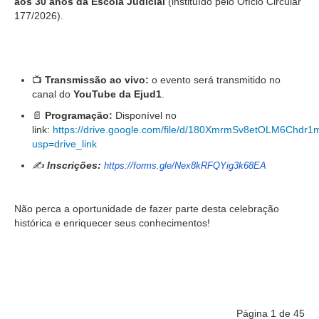
aos 30 anos da Escola Judicial
(instituído pelo Ofício Circular
177/2026).
📺
Transmissão ao vivo:
o evento será transmitido no
canal do
YouTube da Ejud1
.
📄
Programação:
Disponível no
link:
https://drive.google.com/file/d/180XmrmSv8etOLM6Chd
usp=drive_link
✍️
Inscrições:
https://forms.gle/
Nex8kRFQYig3k68EA
Não perca a oportunidade de fazer parte desta celebração
histórica e enriquecer seus conhecimentos!
Página 1 de 45