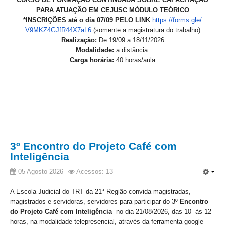
Juízes Substitutos
PARA ATUAÇÃO EM CEJUSC MÓDULO TEÓRICO
Diretores
*INSCRIÇÕES até o dia 07/09 PELO LINK
https://forms.gle/
V9MKZ4GJfR44X7aL6
(somente a magistratura do trabalho)
Realização:
De 19/09 a 18/11/2026
Comitês
Modalidade:
a distância
Comitê Gestor Regional do PJe
Carga horária:
40 horas/aula
Comitê Gestor Regional do e-Gestão e de Tabelas
Processuais Unificadas
Comitê do Datajud
Comissão Regional de Pesquisa Judiciária e Ciência de
Dados
Comissão de Ética
3º Encontro do Projeto Café com
Inteligência
Comitê de Priorização do Primeiro Grau
05 Agosto 2026
Acessos: 13
Comissão de Uniformização de Jurisprudência
Comitê de Gestão de Pessoas
A Escola Judicial do TRT da 21ª Região convida magistradas,
magistrados
e
servidoras, servidores para participar
do 3
º Encontro
Comissão de Vitaliciamento
do Projeto
Café
com
Intelig
ê
ncia
no dia
21/08/2026, das 10 às 12
Comitê de Atenção Integral à Saúde de Magistrados e
horas, na modalidade telepresencial, através da ferramenta google