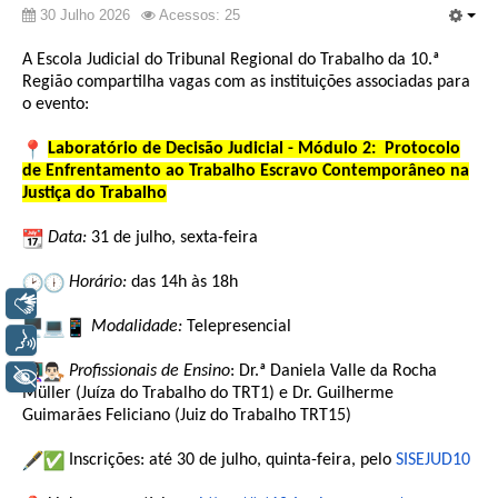
30 Julho 2026
Acessos: 25
Todas as Notícias
A Escola Judicial do Tribunal Regional do Trabalho da 10.ª
Buscar Notícias
Região compartilha vagas com as instituições associadas para
o evento:
Comunicados
Campanhas
Laboratório de Decisão Judicial - Módulo 2: Protocolo
de Enfrentamento ao Trabalho Escravo Contemporâneo na
Galeria de Fotos
Justiça do Trabalho
Redes Sociais
Data:
31 de julho, sexta-feira
Fale com a Comunicação
Logomarca
Horário:
das 14h às 18h
Libras
|
Modalidade:
Telepresencial
Voz
Jurisprudência
Profissionais de Ensino
: Dr.ª Daniela Valle da Rocha
+ Acessibilidade
Consulta Jurisprudencial
Müller (Juíza do Trabalho do TRT1) e Dr. Guilherme
Guimarães Feliciano (Juiz do Trabalho TRT15)
Falcão - Busca por Jurisprudência
Pangea - precedentes qualificados
Inscrições: até 30 de julho, quinta-feira, pelo
SISEJUD10
Súmulas