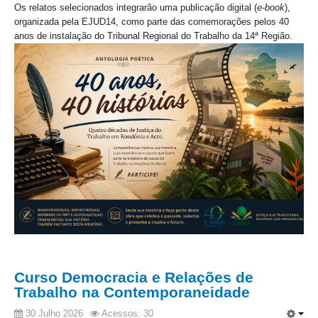
PJE
Os relatos selecionados integrarão uma publicação digital (
e-book
),
organizada pela EJUD14, como parte das comemorações pelos 40
Plantão Judiciário
anos de instalação do Tribunal Regional do Trabalho da 14ª Região.
Cadastrar Processos
Listar Processos
Portal Conciliação
Inscrição para mediação e conciliação – Cejusc 1º e 2º
grau
Perguntas Frequentes
Eventos
Portal Execução
Portal Proad
Portal dos Precatórios e Requisições de
Pequeno Valor
Curso Democracia e Relações de
Trabalho na Contemporaneidade
Programa Aprendizagem
30 Julho 2026
Acessos: 30