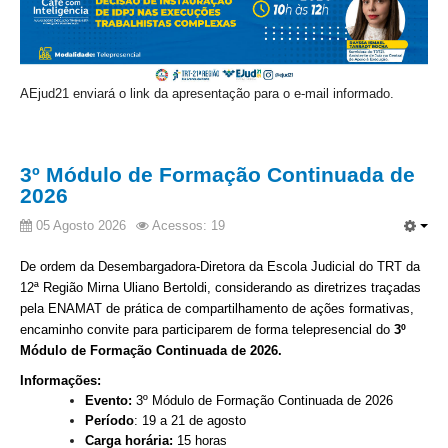
Automação e IA
Governança
A
Ejud21 enviará o link da apresentação para o e-mail informado.
Governança de TI
Gestão Estratégica
Governança das Contratações Obras
3º Módulo de Formação Continuada de
2026
Rede de Governança Colaborativa
Gestão de Riscos
05 Agosto 2026
Acessos: 19
Laboratório de Inovação
De ordem da Desembargadora-Diretora da Escola Judicial do TRT da
Assessoria de Governança de Gestão de Pessoas
12ª Região Mirna Uliano Bertoldi, considerando as diretrizes traçadas
pela ENAMAT de prática de compartilhamento de
ações formativas,
encaminho convite para participarem de forma telepresencial do
3º
Sites Institucionais
Módulo de Formação Continuada de 2026.
Biblioteca
Informações:
Evento:
3
º Módulo de Formação Continuada de 2026
Centro de Memória
Período
: 19 a 21 de agosto
Educação a distância
Carga horária:
15 horas