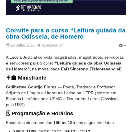
Licitações, contratos e Instrumentos
Gestão de Pessoas
Auditoria e Prestação de Contas
Convite para o curso “Leitura guiada da
Sustentabilidade
obra Odisseia, de Homero
Acessibilidade
28 Julho 2026
Acessos: 24
LGPD
A Escola Judicial convida magistradas, magistrados, servidoras
e servidores para o curso
“Leitura guiada da obra Odisseia,
|
de Homero”
, na modalidade
EaD Síncrono (Telepresencial)
.
Legislação
👨‍🏫 Ministrante
Guilherme Gontijo Flores
— Poeta, Tradutor e Professor
Acórdãos
Adjunto de Língua e Literatura Latina na UFPR (Mestre em
Atos Administrativos
Estudos Literários pela UFMG e Doutor em Letras Clássicas
pela USP).
Biblioteca Digital
🗓️ Programação e Horários
Código de Ética dos Servidores
Encontros síncronos das
15h às 18h
nas seguintes datas:
Diário Eletrônico JT
28/08
,
11/09
,
16/10
,
13/11
,
04/12
e
11/12