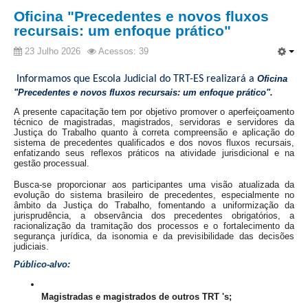
Faça sua Manifestação
Oficina "Precedentes e novos fluxos
Denúncia Assédio Moral ou Sexual
recursais: um enfoque prático"
Denúncia Assédio Eleitoral
23 Julho 2026
Acessos: 39
Notícia de Irregularidade Anônima
Informamos que Escola Judicial do TRT-ES realizará a
Oficina
Denúncia Atos de Corrupção
"Precedentes e novos fluxos recursais: um enfoque prático".
A presente capacitação tem por objetivo promover o aperfeiçoamento 
|
técnico de magistradas, magistrados, servidoras e servidores da 
Justiça do Trabalho quanto à correta compreensão e aplicação do 
Contato
sistema de precedentes qualificados e dos novos fluxos recursais, 
enfatizando seus reflexos práticos na atividade jurisdicional e na 
gestão processual.
Contatos - Trabalho Remoto
Busca-se proporcionar aos participantes uma visão atualizada da 
evolução do sistema brasileiro de precedentes, especialmente no 
Fale Conosco
âmbito da Justiça do Trabalho, fomentando a uniformização da 
jurisprudência, a observância dos precedentes obrigatórios, a 
Atendimento ao Público
racionalização da tramitação dos processos e o fortalecimento da 
segurança jurídica, da isonomia e da previsibilidade das decisões 
Fones TRT
judiciais.
Fones TST
Público-alvo:
Endereços das Unidades
Magistradas e magistrados de outros TRT 's;
Balcão Virtual