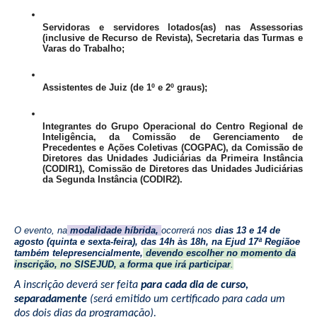
Balcão Visual Libras
Servidoras e servidores lotados(as) nas Assessorias 
(inclusive de Recurso de Revista), Secretaria das Turmas e 
Aplicativos
Varas do Trabalho;
Assistentes de Juiz (de 1º e 2º graus); 
Integrantes do Grupo Operacional do Centro Regional de 
Inteligência, da Comissão de Gerenciamento de 
Precedentes e Ações Coletivas (COGPAC), da Comissão de 
Diretores das Unidades Judiciárias da Primeira Instância 
(CODIR1), Comissão de Diretores das Unidades Judiciárias 
da Segunda Instância (CODIR2).
O evento, na
modalidade híbrida
,
ocorrerá nos
dias 13 e 14 de
agosto (quinta e sexta-feira),
das 14h às 18h, na Ejud 17ª Regiãoe
também telepresencialmente,
devendo escolher no momento da
inscrição, no SISEJUD, a forma que irá participar
.
A inscrição deverá ser feita
para cada dia de curso,
separadamente
(será emitido um certificado para cada um
dos dois dias da programação).