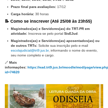
Diário Oficial
Prazo final para avaliações:
17/12
Eliminação de Autos
Carga horária:
30 horas
Ementário
📝 Como se inscrever (Até 25/08 às 23h55)
Manual de Redação
Magistrados(as) e Servidores(as) do TRT-PR em
atividade:
Inscreva-se pelo portal
SisEJud
.
Produtividade dos magistrados
Magistrados(as) e Servidores(as) aposentados(as) ou
Regimento Interno
de outros TRTs:
Solicite sua inscrição pelo e-mail
Regulamento Geral
escolajudicial@trt9.jus.br
, informando o nome do evento,
seu nome completo e cargo.
Resolução do Plantão Judiciário
🔗
Mais
Revistas
informações:
https://ead.trt9.jus.br/moodle/mod/page/view.ph
id=74620
Manuais do CNJ
Estrutura Organizacional
Protocolos de Julgamento
|
Ouvidoria