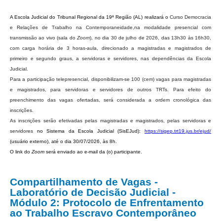
Protocolo Eletrônico
Suspensão e Prorrogação de Prazos
A Escola Judicial do Tribunal Regional da 19ª Região (AL) realizará o
Curso Democracia
e Relações de Trabalho na Contemporaneidade,na modalidade presencial com
Busca Geral
transmissão ao vivo (sala do
Zoom
), no dia 30 de julho de 2026, das 13h30 às 16h30,
Portal de Doações do TRT11
com carga horária de 3 horas-aula, direcionado a magistradas e magistrados de
primeiro e segundo graus, a servidoras e servidores, nas dependências da Escola
Estatísticas
Judicial.
Pesquisa de metas Nacionais
Para a participação telepresencial, disponibilizam-se 100 (cem) vagas para magistradas
e magistrados, para servidoras e servidores de outros TRTs. Para efeito do
Acessibilidade
preenchimento das vagas ofertadas, será considerada a ordem cronológica das
Editais de Credenciamento
inscrições.
As inscrições serão efetivadas pelas magistradas e magistrados, pelas servidoras e
Pontos de Inclusão Digital
servidores
no Sistema da Escola Judicial (SisEJud):
https://sigep.trt19.jus.br/
ejud/
Monitoramento do Serviços de TIC
(usuário externo), até o dia 30/07/2026, às 8h.
Conexão Inclusiva
O link do
Zoom
será enviado ao e-mail da (o) participante.
Inscrições
Compartilhamento de Vagas -
Informe de Rendimentos - 2026
Laboratório de Decisão Judicial -
Módulo 2: Protocolo de Enfrentamento
|
ao Trabalho Escravo Contemporâneo
Notícias