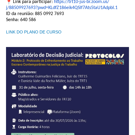
Link para participar:
https://trt10-jus-br.zoom.us/
j/88509927693?pwd=
KLdfZ186eik4QSlf7Ats5taU1AdpbI
.1
Precedentes e Ações Coletivas
ID da reunião: 885 0992 7693
Centro de Inteligência
Senha: 640 586
Unidade de Monitoramento e Fiscalização - UMF
LINK DO PLANO DE CURSO
Assédio Eleitoral
|
Transparência
Portal Transparência
Gestão
Audiências e Sessões
Serviço de Informação ao Cidadão
Ouvidoria
Tecnologia da Informação e Comunicação
Gestão Orcamentária