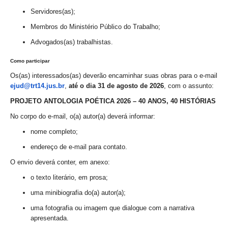
Calendário das Correições
Servidores(as);
Calendário de Suspensão
Membros do Ministério Público do Trabalho;
Calendário da Justiça Itinerante
Advogados(as) trabalhistas.
Certidões
Como participar
Concursos
Os(as) interessados(as) deverão encaminhar suas
obras para o e-mail
Contas abertas em nome dos beneficiários
ejud@trt14.jus.br
,
até o dia 31 de agosto de 2026
, com o assunto:
Diários Eletrônicos
PROJETO ANTOLOGIA POÉTICA 2026 – 40 ANOS, 40 HISTÓRIAS
e-Doc
No corpo do e-mail, o(a) autor(a) deverá informar:
Espaço do Servidor
nome completo;
Guias de recolhimento
endereço de e-mail para contato.
Leilão Público
O envio deverá conter, em anexo:
Mapa do site
o texto literário, em prosa;
uma minibiografia do(a) autor(a);
META 9 do CNJ
uma fotografia ou imagem que dialogue com a narrativa
Pauta Digital
apresentada.