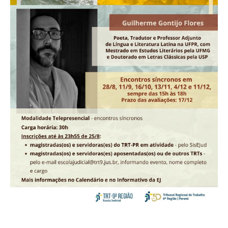
Faça sua Manifestação
Acompanhe sua manifestação
Ouvidoria Da Mulher
Serviço de Informação ao Cidadão - SIC
Relatórios Estatísticos
Consulte o seu Processo Trabalhista
Lei Geral de Proteção de Dados - LGPD
Integração das Ouvidorias
O que é Ouvidoria?
Carta de Serviços à Cidadania
Ouvidoria no CSJT
Dúvidas Frequentes
Avalie os Serviços da Ouvidoria