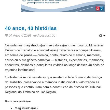
Audiências e Sessões
Calendário das Sessões da 1ª Turma 2026
Calendário de Sessões da 2ª Turma - 2026
40 anos, 40 histórias
Calendário das Sessões da 3ª Turma 2026
04 Agosto 2026
Acessos: 30
Calendário das Sessões do Pleno e Especializadas 2026
Convidamos magistrados(as), servidores(as), membros do Ministério
Carta de Serviços ao Cidadão
Público do Trabalho e advogados(as) trabalhistas a compartilharem,
em forma de
prosa
— crônica, conto, relato de memória, memorial,
Cartilhas
causo ou outro gênero narrativo — histórias, experiências, memórias,
encontros, desafios e conquistas vividos ao longo desses 40 anos de
Cadastro de Peritos, Tradutores e Intérpretes
trajetória institucional.
Calendários
O objetivo é reunir narrativas que revelem o lado humano da Justiça
Calendário Geral
do Trabalho, preservando a memória institucional e valorizando as
pessoas que contribuíram para a construção da história do Tribunal
Calendário de Eventos
Regional do Trabalho da 14ª Região.
Calendário de Eventos passados
Quem pode participar
Calendário das Sessões
Magistrados(as);