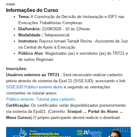
Servidores
meet.
Informações do Curso
Comitê de Segurança Permanente
Tema:
A
Construção da Decisão de Instauração e IDPJ nas
Comitê de Combate ao Trabalho Infantil e de Estímulo à
Execuções Trabalhistas Complexas.
Aprendizagem
Dia/horário:
21/08/2026 - 10 às 12horas
Modalidade :
Telepresencial
Comitê de Incentivo à Participação Institucional Feminina
Instrutora:
Rayssa Ismael Tarradt Rocha - Assistente de Juiz
no âmbito do TRT-11
na Central de Apoio à Execução
Comitê de Prevenção e Enfrentamento do Assédio
Público Alvo
: Magistrados (as) e servidores (as) do TRT21 e
Moral, do Assédio Sexual e da Discriminação
de outros Regionais
Inscrições
:
Comissão Permanente de Gestão Socioambiental
Usuários externos ao TRT21
- Será necessário realizar cadastro
Comitê Gestor do Plano de Contratações e Aquisições
prévio através do sistema da Ejud 21 (SISEJUD), acessando o link:
no Âmbito do TRT11
SISEJUD Público externo aluno
e seguindo as orientações
constantes no tutori
al
anexo.
Grupo Operacional do Centro de Inteligência
Público externo- Tutorial para cadastro
.
Comitê de Equidade de Raça, Gênero e Diversidade
Certificação
:
Os certificados serão disponibilizados posteriormente
via sistema da Ejud21. (Caminho:
Sisejud → Portal do Aluno →
Comitê PopRuaJud
Meus Cursos
).O próprio participante deverá realizar o download.
Comissão de Justiça Itinerante
Comissão Permanente de Avaliação Documental