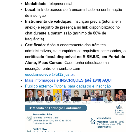
Modalidade
: telepresencial
Responsabilidade Socioambiental
Local
: link de acesso será encaminhado na confirmação
Comissão Permanente de Acessibilidade e Inclusão
de inscrição
Instrumento de validação:
inscrição prévia (tutorial em
Escola Judicial
anexo) e registro de presença no link disponibilizado no
Programa Trabalho Seguro
chat durante a transmissão
(mínimo de 80% de
frequência).
Coordenadoria de Saúde
Certificado
: Após o encerramento dos trâmites
administrativos, se cumpridos os requisitos necessários, o
|
certificado ficará disponível no SISEJUD, em Portal do
Serviços
Aluno, Meus Cursos
. Caso tenha dificuldade na
inscrição, entre em contato com
escolainscrever@trt12.jus
.
br
.
Ação Trabalhista (Atermação)
Mais informações e
INSCRIÇÕES (até 19/8) AQUI
Atermação On-line - Interior de Roraima
Público externo- Tutorial para cadastro e inscrição
Atermação On-line - Interior do Amazonas
Agendamento de Reclamação Verbal
Glossário
Consulta de Pautas
Atas de Sessões do Pleno