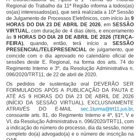
Faça sua Manifestação
Regional do Trabalho da 11ª Região informa a todos(as)
os(as) interessados(as), que será realizada a 10ª Sessão
Denúncia Assédio Moral ou Sexual
de Julgamento de Processos Eletrônicos, com início às
9
Denúncia Assédio Eleitoral
HORAS DO DIA 23 DE ABRIL DE 2026
, em
SESSÃO
VIRTUAL
, com duração de 4 dias úteis, e encerramento
Notícia de Irregularidade Anônima
às
9 HORAS DO DIA 28 DE ABRIL DE 2026 (TERÇA-
Denúncia Atos de Corrupção
FEIRA)
, quando, então, terá início a
SESSÃO
PRESENCIAL/TELEPRESENCIAL
de julgamento, que
|
coincide com o dia aprovado no calendário oficial de
sessões deste E. Regional, na forma dos arts. 74 do
Contato
Regimento Interno e 3º, da Resolução Administrativa n.
096/2020/TRT11, de 22 de abril de 2020.
Contatos - Trabalho Remoto
Os pedidos de sustentação oral DEVERÃO SER
Fale Conosco
FORMULADOS APÓS A PUBLICAÇÃO DA PAUTA E
ATÉ AS 9 HORAS DO DIA 23 DE ABRIL DE 2026
Atendimento ao Público
(INÍCIO DA SESSÃO VIRTUAL), EXCLUSIVAMENTE
ATRAVÉS DO E-MAIL
sec.1turma@trt11.jus.br
,
Fones TRT
consoante arts. 81, do Regimento Interno e 4º, §1º, V e
Fones TST
VI, da Resolução Administrativa n. 096/2020/TRT11, com
a indicação do número do processo, dia da sessão, nome
Endereços das Unidades
completo do(a) advogado(a) e o número de inscrição na
Balcão Virtual