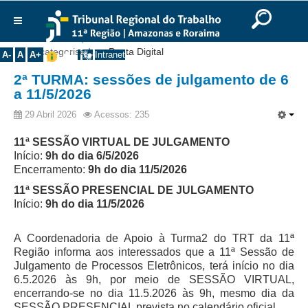
Ir para o Conteúdo
Ir para o menu
Ir para a busca
Ir para o rodapé
|
|
|
English
Português
Español
|
|
Você está aqui:
Início
>>
Notícias
>>
Comunicados
>>
Institucional
Uncategorised
>>
Pauta Digital
A-
A
A+
Intranet
Histórico
2ª TURMA: sessões de julgamento de 6
a 11/5/2026
Presidência
29 Abril 2026
Acessos: 235
Corregedoria
Composição
11ª SESSÃO VIRTUAL DE JULGAMENTO
Início:
9h do dia 6/5/2026
Desembargadores
Encerramento:
9h do dia 11/5/2026
Seções Especializadas
11ª SESSÃO PRESENCIAL DE JULGAMENTO
Início:
9h do dia 11/5/2026
Turmas
Varas do Trabalho
A Coordenadoria de Apoio à Turma2 do TRT da 11ª
Juízes Manaus
Região informa aos interessados que a 11ª Sessão de
Julgamento de Processos Eletrônicos, terá início no dia
Juízes Roraima
6.5.2026 às 9h, por meio de SESSÃO VIRTUAL,
Juízes Interior
encerrando-se no dia 11.5.2026 às 9h, mesmo dia da
SESSÃO PRESENCIAL prevista no calendário oficial.