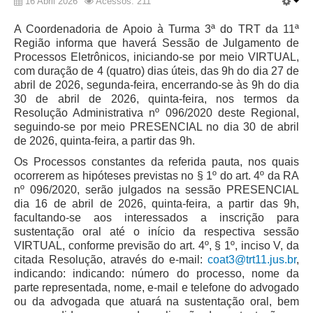
16 Abril 2026
Acessos: 211
A Coordenadoria de Apoio à Turma 3ª do TRT da 11ª
Região informa que haverá Sessão de Julgamento de
Processos Eletrônicos, iniciando-se por meio VIRTUAL,
com duração de 4 (quatro) dias úteis, das 9h do dia 27 de
abril de 2026, segunda-feira, encerrando-se às 9h do dia
30 de abril de 2026, quinta-feira, nos termos da
Resolução Administrativa nº 096/2020 deste Regional,
seguindo-se por meio PRESENCIAL no dia 30 de abril
de 2026, quinta-feira, a partir das 9h.
Os Processos constantes da referida pauta, nos quais
ocorrerem as hipóteses previstas no § 1º do art. 4º da RA
nº 096/2020, serão julgados na sessão PRESENCIAL
dia 16 de abril de 2026, quinta-feira, a partir das 9h,
facultando-se aos interessados a inscrição para
sustentação oral até o início da respectiva sessão
VIRTUAL, conforme previsão do art. 4º, § 1º, inciso V, da
citada Resolução, através do e-mail:
coat3@trt11.jus.br
,
indicando: indicando: número do processo, nome da
parte representada, nome, e-mail e telefone do advogado
ou da advogada que atuará na sustentação oral, bem