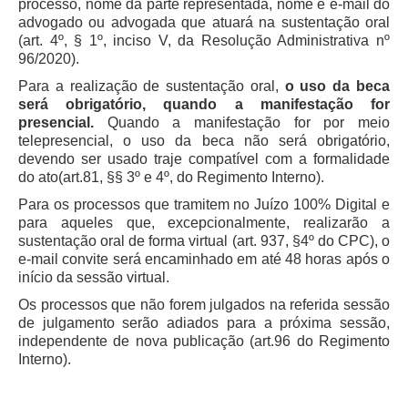
processo, nome da parte representada, nome e e-mail do
PJE
advogado ou advogada que atuará na sustentação oral
Plantão Judiciário
(art. 4º, § 1º, inciso V, da Resolução Administrativa nº
96/2020).
Cadastrar Processos
Para a realização de sustentação oral,
o uso da beca
Listar Processos
será obrigatório, quando a manifestação for
presencial.
Quando a manifestação for por meio
Portal Conciliação
telepresencial, o uso da beca não será obrigatório,
Inscrição para mediação e conciliação – Cejusc 1º e 2º
devendo ser usado traje compatível com a formalidade
grau
do ato(art.81, §§ 3º e 4º, do Regimento Interno).
Para os processos que tramitem no Juízo 100% Digital e
Perguntas Frequentes
para aqueles que, excepcionalmente, realizarão a
Eventos
sustentação oral de forma virtual (art. 937, §4º do CPC), o
e-mail convite será encaminhado em até 48 horas após o
Portal Execução
início da sessão virtual.
Portal Proad
Os processos que não forem julgados na referida sessão
de julgamento serão adiados para a próxima sessão,
Portal dos Precatórios e Requisições de
independente de nova publicação (art.96 do Regimento
Pequeno Valor
Interno).
Programa Aprendizagem