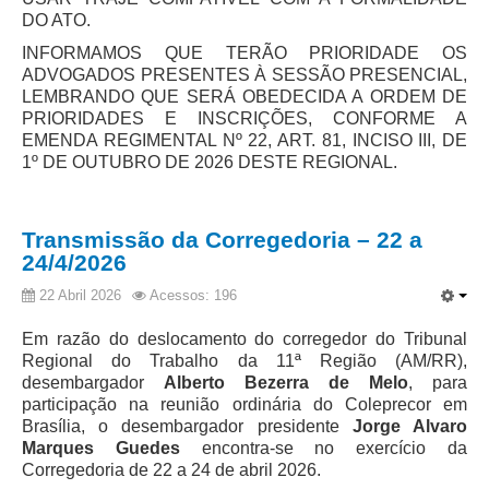
Diário Oficial
DO ATO.
Eliminação de Autos
INFORMAMOS QUE TERÃO PRIORIDADE OS
Ementário
ADVOGADOS PRESENTES À SESSÃO PRESENCIAL,
LEMBRANDO QUE SERÁ OBEDECIDA A ORDEM DE
PRIORIDADES E INSCRIÇÕES, CONFORME A
Manual de Redação
EMENDA REGIMENTAL Nº 22, ART. 81, INCISO III, DE
Produtividade dos magistrados
1º DE OUTUBRO DE 2026 DESTE REGIONAL.
Regimento Interno
Regulamento Geral
Transmissão da Corregedoria – 22 a
24/4/2026
Resolução do Plantão Judiciário
Revistas
22 Abril 2026
Acessos: 196
Manuais do CNJ
Em razão do deslocamento do corregedor do Tribunal
Regional do Trabalho da 11ª Região (AM/RR),
Estrutura Organizacional
desembargador
Alberto Bezerra de Melo
, para
Protocolos de Julgamento
participação na reunião ordinária do Coleprecor em
Brasília, o desembargador presidente
Jorge Alvaro
|
Marques Guedes
encontra-se no exercício da
Corregedoria de 22 a 24 de abril 2026.
Ouvidoria