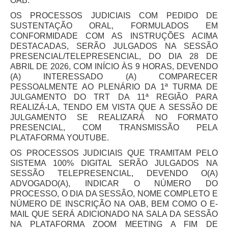
OAB.
Balcão Visual Libras
OS PROCESSOS JUDICIAIS COM PEDIDO DE
SUSTENTAÇÃO ORAL, FORMULADOS EM
Aplicativos
CONFORMIDADE COM AS INSTRUÇÕES ACIMA
DESTACADAS, SERÃO JULGADOS NA SESSÃO
PRESENCIAL/TELEPRESENCIAL, DO DIA 28 DE
ABRIL DE 2026, COM INÍCIO ÀS 9 HORAS, DEVENDO
(A) INTERESSADO (A) COMPARECER
PESSOALMENTE AO PLENÁRIO DA 1ª TURMA DE
JULGAMENTO DO TRT DA 11ª REGIÃO PARA
REALIZÁ-LA, TENDO EM VISTA QUE A SESSÃO DE
JULGAMENTO SE REALIZARÁ NO FORMATO
PRESENCIAL, COM TRANSMISSÃO PELA
PLATAFORMA YOUTUBE.
OS PROCESSOS JUDICIAIS QUE TRAMITAM PELO
SISTEMA 100% DIGITAL SERÃO JULGADOS NA
SESSÃO TELEPRESENCIAL, DEVENDO O(A)
ADVOGADO(A), INDICAR O NÚMERO DO
PROCESSO, O DIA DA SESSÃO, NOME COMPLETO E
NÚMERO DE INSCRIÇÃO NA OAB, BEM COMO O E-
MAIL QUE SERÁ ADICIONADO NA SALA DA SESSÃO
NA PLATAFORMA ZOOM MEETING A FIM DE