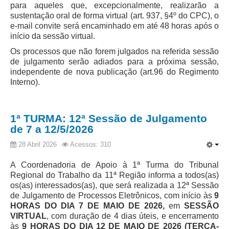
para aqueles que, excepcionalmente, realizarão a
Servidores
sustentação oral de forma virtual (art. 937, §4º do CPC), o
Comitê de Segurança Permanente
e-mail convite será encaminhado em até 48 horas após o
início da sessão virtual.
Comitê de Combate ao Trabalho Infantil e de Estímulo à
Aprendizagem
Os processos que não forem julgados na referida sessão
de julgamento serão adiados para a próxima sessão,
Comitê de Incentivo à Participação Institucional Feminina
independente de nova publicação (art.96 do Regimento
no âmbito do TRT-11
Interno).
Comitê de Prevenção e Enfrentamento do Assédio
Moral, do Assédio Sexual e da Discriminação
Comissão Permanente de Gestão Socioambiental
1ª TURMA: 12ª Sessão de Julgamento
de 7 a 12/5/2026
Comitê Gestor do Plano de Contratações e Aquisições
no Âmbito do TRT11
28 Abril 2026
Acessos: 310
Grupo Operacional do Centro de Inteligência
A Coordenadoria de Apoio à 1ª Turma do Tribunal
Comitê de Equidade de Raça, Gênero e Diversidade
Regional do Trabalho da 11ª Região informa a todos(as)
os(as) interessados(as), que será realizada a 12ª Sessão
Comitê PopRuaJud
de Julgamento de Processos Eletrônicos, com início às
9
Comissão de Justiça Itinerante
HORAS DO DIA 7 DE MAIO DE 2026,
em
SESSÃO
VIRTUAL
, com duração de 4 dias úteis, e encerramento
Comissão Permanente de Avaliação Documental
às
9 HORAS DO DIA 12 DE MAIO DE 2026 (TERÇA-