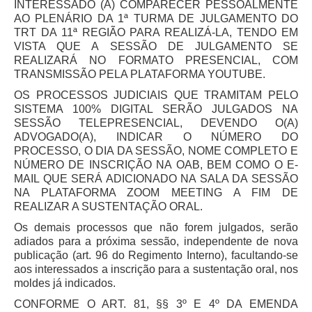
INTERESSADO (A) COMPARECER PESSOALMENTE
Responsabilidade Socioambiental
AO PLENÁRIO DA 1ª TURMA DE JULGAMENTO DO
TRT DA 11ª REGIÃO PARA REALIZÁ-LA, TENDO EM
Comissão Permanente de Acessibilidade e Inclusão
VISTA QUE A SESSÃO DE JULGAMENTO SE
Escola Judicial
REALIZARÁ NO FORMATO PRESENCIAL, COM
TRANSMISSÃO PELA PLATAFORMA YOUTUBE.
Programa Trabalho Seguro
OS PROCESSOS JUDICIAIS QUE TRAMITAM PELO
Coordenadoria de Saúde
SISTEMA 100% DIGITAL SERÃO JULGADOS NA
SESSÃO TELEPRESENCIAL, DEVENDO O(A)
|
ADVOGADO(A), INDICAR O NÚMERO DO
Serviços
PROCESSO, O DIA DA SESSÃO, NOME COMPLETO E
NÚMERO DE INSCRIÇÃO NA OAB, BEM COMO O E-
MAIL QUE SERÁ ADICIONADO NA SALA DA SESSÃO
Ação Trabalhista (Atermação)
NA PLATAFORMA ZOOM MEETING A FIM DE
Atermação On-line - Interior de Roraima
REALIZAR A SUSTENTAÇÃO ORAL.
Atermação On-line - Interior do Amazonas
Os demais processos que não forem julgados, serão
adiados para a próxima sessão, independente de nova
Agendamento de Reclamação Verbal
publicação (art. 96 do Regimento Interno), facultando-se
Glossário
aos interessados a inscrição para a sustentação oral, nos
moldes já indicados.
Consulta de Pautas
CONFORME O ART. 81, §§ 3º E 4º DA EMENDA
Atas de Sessões do Pleno