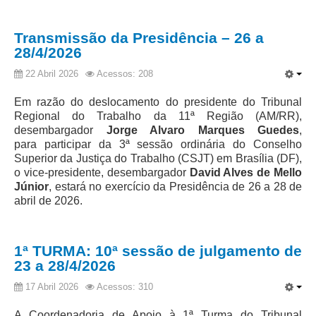
Faça sua Manifestação
Transmissão da Presidência – 26 a
Acompanhe sua manifestação
28/4/2026
Ouvidoria Da Mulher
22 Abril 2026
Acessos: 208
Serviço de Informação ao Cidadão - SIC
Em razão do deslocamento do presidente do Tribunal
Relatórios Estatísticos
Regional do Trabalho da 11ª Região (AM/RR),
desembargador
Jorge Alvaro Marques Guedes
,
Consulte o seu Processo Trabalhista
para participar
da 3ª sessão ordinária do Conselho
Lei Geral de Proteção de Dados - LGPD
Superior da Justiça do Trabalho (CSJT)
em Brasília (DF),
o vice-presidente, desembargador
David Alves de Mello
Integração das Ouvidorias
Júnior
, estará no exercício da Presidência de 26 a 28 de
O que é Ouvidoria?
abril de 2026.
Carta de Serviços à Cidadania
1ª TURMA: 10ª sessão de julgamento de
Ouvidoria no CSJT
23 a 28/4/2026
Dúvidas Frequentes
17 Abril 2026
Acessos: 310
Avalie os Serviços da Ouvidoria
A Coordenadoria de Apoio à 1ª Turma do Tribunal