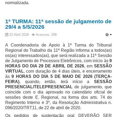
normalizada.
Todas as Notícias
Buscar Notícias
1ª TURMA: 11ª sessão de julgamento de
Comunicados
29/4 a 5/5/2026
Campanhas
22 Abril 2026
Acessos: 298
Galeria de Fotos
A Coordenadoria de Apoio à 1ª Turma do Tribunal
Redes Sociais
Regional do Trabalho da 11ª Região informa a todos(as)
os(as) interessados(as), que será realizada a 11ª Sessão
Fale com a Comunicação
de Julgamento de Processos Eletrônicos, com início às
9
Logomarca
HORAS DO DIA 29 DE ABRIL DE 2026
, em
SESSÃO
VIRTUAL
, com duração de 4 dias úteis, e encerramento
|
às
9 HORAS DO DIA 5 DE MAIO DE 2026 (TERÇA-
FEIRA)
, quando, então, terá início a
SESSÃO
Jurisprudência
PRESENCIAL/TELEPRESENCIAL
de julgamento, que
Consulta Jurisprudencial
coincide com o dia aprovado no calendário oficial de
sessões deste E. Regional, na forma dos arts. 74 do
Falcão - Busca por Jurisprudência
Regimento Interno e 3º, da Resolução Administrativa n.
096/2020/TRT11, de 22 de abril de 2020.
Pangea - precedentes qualificados
Os pedidos de sustentação oral DEVERÃO SER
Súmulas