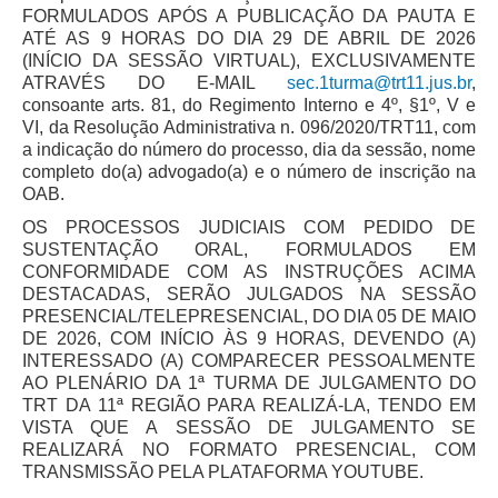
FORMULADOS APÓS A PUBLICAÇÃO DA PAUTA E
Precedentes e Ações Coletivas
ATÉ AS 9 HORAS DO DIA 29 DE ABRIL DE 2026
(INÍCIO DA SESSÃO VIRTUAL), EXCLUSIVAMENTE
Centro de Inteligência
ATRAVÉS DO E-MAIL
sec.1turma@trt11.jus.br
,
Unidade de Monitoramento e Fiscalização - UMF
consoante arts. 81, do Regimento Interno e 4º, §1º, V e
VI, da Resolução Administrativa n. 096/2020/TRT11, com
Assédio Eleitoral
a indicação do número do processo, dia da sessão, nome
|
completo do(a) advogado(a) e o número de inscrição na
OAB.
Transparência
OS PROCESSOS JUDICIAIS COM PEDIDO DE
SUSTENTAÇÃO ORAL, FORMULADOS EM
Portal Transparência
CONFORMIDADE COM AS INSTRUÇÕES ACIMA
Gestão
DESTACADAS, SERÃO JULGADOS NA SESSÃO
PRESENCIAL/TELEPRESENCIAL, DO DIA 05 DE MAIO
Audiências e Sessões
DE 2026, COM INÍCIO ÀS 9 HORAS, DEVENDO (A)
Serviço de Informação ao Cidadão
INTERESSADO (A) COMPARECER PESSOALMENTE
AO PLENÁRIO DA 1ª TURMA DE JULGAMENTO DO
Ouvidoria
TRT DA 11ª REGIÃO PARA REALIZÁ-LA, TENDO EM
VISTA QUE A SESSÃO DE JULGAMENTO SE
Tecnologia da Informação e Comunicação
REALIZARÁ NO FORMATO PRESENCIAL, COM
TRANSMISSÃO PELA PLATAFORMA YOUTUBE.
Gestão Orcamentária