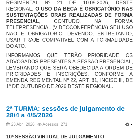
REGIMENTAL Nº 21 DE 10.09.2026, DESTE
Audiências e Sessões
REGIONAL,
O USO DA BECA É OBRIGATÓRIO NAS
SUSTENTAÇÕES ORAIS REALIZADAS DE FORMA
Calendário das Sessões da 1ª Turma 2026
PRESENCIAL
, CONTUDO, NA FORMA
TELEPRESENCIAL (VIDEOCONFERÊNCIA) SEU USO
Calendário de Sessões da 2ª Turma - 2026
NÃO É OBRIGATÓRIO, DEVENDO, ENTRETANTO,
Calendário das Sessões da 3ª Turma 2026
USAR TRAJE COMPATIVEL COM A FORMALIDADE
DO ATO.
Calendário das Sessões do Pleno e Especializadas 2026
INFORMAMOS QUE TERÃO PRIORIDADE OS
Carta de Serviços ao Cidadão
ADVOGADOS PRESENTES À SESSÃO PRESENCIAL,
LEMBRANDO QUE SERÁ OBEDECIDA A ORDEM DE
Cartilhas
PRIORIDADES E INSCRIÇÕES, CONFORME A
EMENDA REGIMENTAL Nº 22, ART. 81, INCISO III, DE
Cadastro de Peritos, Tradutores e Intérpretes
1º DE OUTUBRO DE 2026 DESTE REGIONAL.
Calendários
Calendário Geral
2ª TURMA: sessões de julgamento de
Calendário de Eventos
28/4 a 4/5/2026
Calendário de Eventos passados
23 Abril 2026
Acessos: 271
Calendário das Sessões
10ª SESSÃO VIRTUAL DE JULGAMENTO