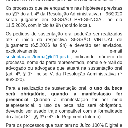
Juízes Substitutos
Os processos que se enquadrem nas hipóteses previstas
Diretores
no §1º do art. 4º da Resolução Administrativa n° 96/2020
serão julgados em SESSÃO PRESENCIAL no dia
Comitês
11.5.2026, com início às 9h (horário local).
Os pedidos de sustentação oral poderão ser realizados
Comitê Gestor Regional do PJe
até o início da respectiva SESSÃO VIRTUAL de
Comitê Gestor Regional do e-Gestão e de Tabelas
julgamento (6.5.2026 às 9h) e deverão ser enviados,
Processuais Unificadas
exclusivamente, ao e-mail
sustentacao.2turma@trt11.jus.br
, indicando: número do
Comitê do Datajud
processo, nome da parte representada, nome e e-mail do
Comissão Regional de Pesquisa Judiciária e Ciência de
advogado ou advogada que atuará na sustentação oral
Dados
(art. 4º, § 1º, inciso V, da Resolução Administrativa nº
96/2020).
Comissão de Ética
Para a realização de sustentação oral,
o uso da beca
Comitê de Priorização do Primeiro Grau
será obrigatório, quando a manifestação for
Comissão de Uniformização de Jurisprudência
presencial
. Quando a manifestação for por meio
telepresencial, o uso da beca não será obrigatório,
Comitê de Gestão de Pessoas
devendo ser usado traje compatível com a formalidade
Comissão de Vitaliciamento
do ato(art.81, §§ 3º e 4º, do Regimento Interno).
Para os processos que tramitem no Juízo 100% Digital e
Comitê de Atenção Integral à Saúde de Magistrados e