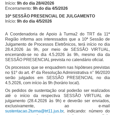
Calendário das Correições
Início:
9h do dia 28/4/2026
Encerramento:
9h do dia 4/5/2026
Calendário de Suspensão
10ª SESSÃO PRESENCIAL DE JULGAMENTO
Calendário da Justiça Itinerante
Início:
9h do dia 4/5/2026
Certidões
Concursos
A Coordenadoria de Apoio à Turma2 do TRT da 11ª
Região informa aos interessados que a 10ª Sessão de
Contas abertas em nome dos beneficiários
Julgamento de Processos Eletrônicos, terá início no dia
Diários Eletrônicos
28.4.2026 às 9h, por meio de SESSÃO VIRTUAL,
encerrando-se no dia 4.5.2026 às 9h, mesmo dia da
e-Doc
SESSÃO PRESENCIAL prevista no calendário oficial.
Espaço do Servidor
Os processos que se enquadrem nas hipóteses previstas
no §1º do art. 4º da Resolução Administrativa n° 96/2020
Guias de recolhimento
serão julgados em SESSÃO PRESENCIAL no dia
Leilão Público
4.5.2026, com início às 9h (horário local).
Mapa do site
Os pedidos de sustentação oral poderão ser realizados
até o início da respectiva SESSÃO VIRTUAL de
META 9 do CNJ
julgamento (28.4.2026 às 9h) e deverão ser enviados,
Pauta Digital
exclusivamente, ao e-mail
sustentacao.2turma@trt11.jus.br
, indicando: número do