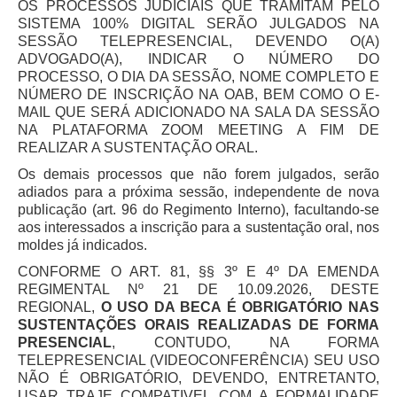
OS PROCESSOS JUDICIAIS QUE TRAMITAM PELO
Licitações, contratos e Instrumentos
SISTEMA 100% DIGITAL SERÃO JULGADOS NA
SESSÃO TELEPRESENCIAL, DEVENDO O(A)
Gestão de Pessoas
ADVOGADO(A), INDICAR O NÚMERO DO
Auditoria e Prestação de Contas
PROCESSO, O DIA DA SESSÃO, NOME COMPLETO E
NÚMERO DE INSCRIÇÃO NA OAB, BEM COMO O E-
Sustentabilidade
MAIL QUE SERÁ ADICIONADO NA SALA DA SESSÃO
Acessibilidade
NA PLATAFORMA ZOOM MEETING A FIM DE
REALIZAR A SUSTENTAÇÃO ORAL.
LGPD
Os demais processos que não forem julgados, serão
|
adiados para a próxima sessão, independente de nova
publicação (art. 96 do Regimento Interno), facultando-se
Legislação
aos interessados a inscrição para a sustentação oral, nos
moldes já indicados.
Acórdãos
CONFORME O ART. 81, §§ 3º E 4º DA EMENDA
Atos Administrativos
REGIMENTAL Nº 21 DE 10.09.2026, DESTE
REGIONAL,
O USO DA BECA É OBRIGATÓRIO NAS
Biblioteca Digital
SUSTENTAÇÕES ORAIS REALIZADAS DE FORMA
PRESENCIAL
, CONTUDO, NA FORMA
Código de Ética dos Servidores
TELEPRESENCIAL (VIDEOCONFERÊNCIA) SEU USO
Diário Eletrônico JT
NÃO É OBRIGATÓRIO, DEVENDO, ENTRETANTO,
USAR TRAJE COMPATIVEL COM A FORMALIDADE