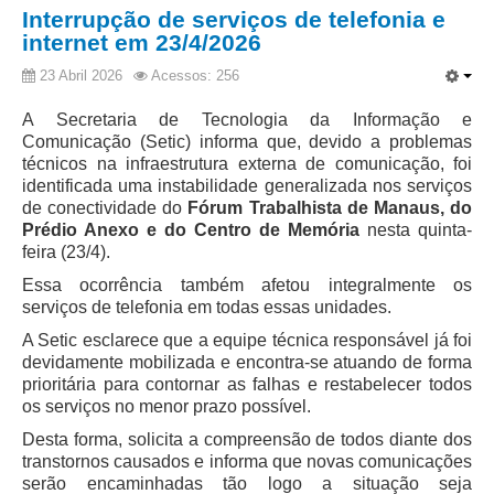
Protocolo Eletrônico
Interrupção de serviços de telefonia e
Suspensão e Prorrogação de Prazos
internet em 23/4/2026
Busca Geral
23 Abril 2026
Acessos: 256
Portal de Doações do TRT11
A Secretaria de Tecnologia da Informação e
Estatísticas
Comunicação (Setic) informa que, devido a problemas
técnicos na infraestrutura externa de comunicação, foi
Pesquisa de metas Nacionais
identificada uma instabilidade generalizada nos serviços
Acessibilidade
de conectividade do
Fórum Trabalhista de Manaus, do
Prédio Anexo e do Centro de Memória
nesta quinta-
Editais de Credenciamento
feira (23/4).
Pontos de Inclusão Digital
Essa ocorrência também afetou integralmente os
serviços de telefonia em todas essas unidades.
Monitoramento do Serviços de TIC
A Setic esclarece que a equipe técnica responsável já foi
Conexão Inclusiva
devidamente mobilizada e encontra-se atuando de forma
Inscrições
prioritária para contornar as falhas e restabelecer todos
os serviços no menor prazo possível.
Informe de Rendimentos - 2026
Desta forma, solicita a compreensão de todos diante dos
|
transtornos causados e informa que novas comunicações
serão encaminhadas tão logo a situação seja
Notícias