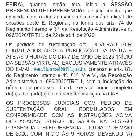
FEIRA)
, quando, então, terá início a
SESSÃO
Automação e IA
PRESENCIAL/TELEPRESENCIAL
de julgamento, que
coincide com o dia aprovado no calendário oficial de
Governança
sessões deste E. Regional, na forma dos arts. 74 do
Regimento Interno e 3º, da Resolução Administrativa n.
Governança de TI
096/2020/TRT11, de 22 de abril de 2020.
Gestão Estratégica
Os pedidos de sustentação oral DEVERÃO SER
Governança das Contratações Obras
FORMULADOS APÓS A PUBLICAÇÃO DA PAUTA E
ATÉ AS 9 HORAS DO DIA 7 DE MAIO DE 2026 (INÍCIO
Rede de Governança Colaborativa
DA SESSÃO VIRTUAL), EXCLUSIVAMENTE ATRAVÉS
Gestão de Riscos
DO E-MAIL
sec.1turma@trt11.jus.br
, consoante arts. 81,
do Regimento Interno e 4º, §1º, V e VI, da Resolução
Laboratório de Inovação
Administrativa n. 096/2020/TRT11, com a indicação do
número do processo, dia da sessão, nome completo
Assessoria de Governança de Gestão de Pessoas
do(a) advogado(a) e o número de inscrição na OAB.
Sites Institucionais
OS PROCESSOS JUDICIAIS COM PEDIDO DE
SUSTENTAÇÃO ORAL, FORMULADOS EM
Biblioteca
CONFORMIDADE COM AS INSTRUÇÕES ACIMA
DESTACADAS, SERÃO JULGADOS NA SESSÃO
Centro de Memória
PRESENCIAL/TELEPRESENCIAL, DO DIA 12 DE MAIO
Educação a distância
DE 2026, COM INÍCIO ÀS 9 HORAS, DEVENDO (A)