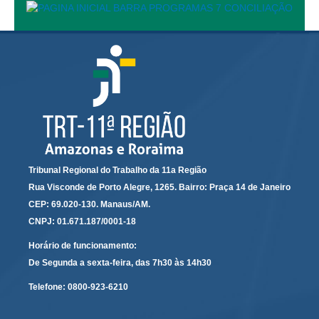
Automação e IA
Governança
Governança de TI
Gestão Estratégica
Governança das Contratações Obras
Rede de Governança Colaborativa
Gestão de Riscos
Tribunal Regional do Trabalho da 11a Região
Laboratório de Inovação
Rua Visconde de Porto Alegre, 1265. Bairro: Praça 14 de Janeiro
Assessoria de Governança de Gestão de Pessoas
CEP: 69.020-130. Manaus/AM.
CNPJ: 01.671.187/0001-18
Sites Institucionais
Horário de funcionamento:
De Segunda a sexta-feira, das 7h30 às 14h30
Biblioteca
Centro de Memória
Telefone:
0800-923-6210
Educação a distância