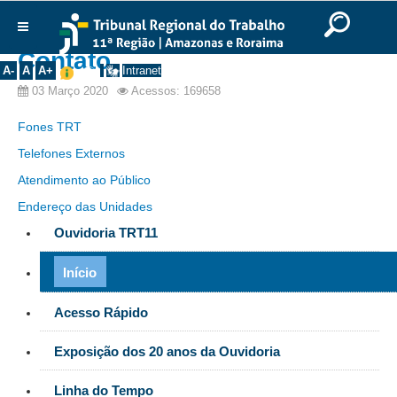
Você está aqui:
Início
>>
Início
Ir para o Conteúdo
Ir para o menu
Ir para a busca
Ir para o rodapé
|
|
|
English
Português
Español
|
|
Institucional
Contato
A-
A
A+
Intranet
03 Março 2020
Acessos: 169658
Histórico
Presidência
Fones TRT
Corregedoria
Telefones Externos
Composição
Atendimento ao Público
Endereço das Unidades
Desembargadores
Ouvidoria TRT11
Seções Especializadas
Turmas
Início
Varas do Trabalho
Acesso Rápido
Juízes Manaus
Juízes Roraima
Exposição dos 20 anos da Ouvidoria
Juízes Interior
Linha do Tempo