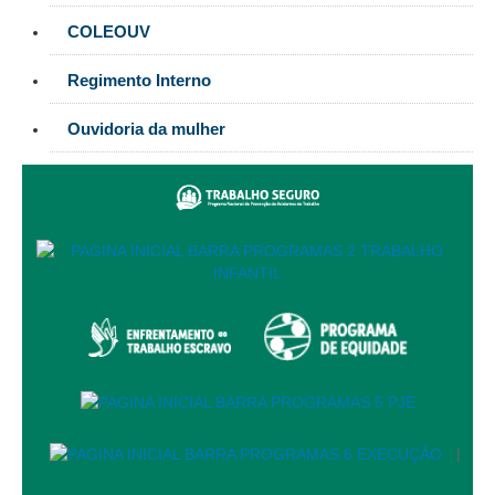
Servidores
COLEOUV
Comitê de Segurança Permanente
Regimento Interno
Comitê de Combate ao Trabalho Infantil e de Estímulo à
Aprendizagem
Ouvidoria da mulher
Comitê de Incentivo à Participação Institucional Feminina
no âmbito do TRT-11
Comitê de Prevenção e Enfrentamento do Assédio
Moral, do Assédio Sexual e da Discriminação
Comissão Permanente de Gestão Socioambiental
Comitê Gestor do Plano de Contratações e Aquisições
no Âmbito do TRT11
Grupo Operacional do Centro de Inteligência
Comitê de Equidade de Raça, Gênero e Diversidade
Comitê PopRuaJud
Comissão de Justiça Itinerante
|
Comissão Permanente de Avaliação Documental