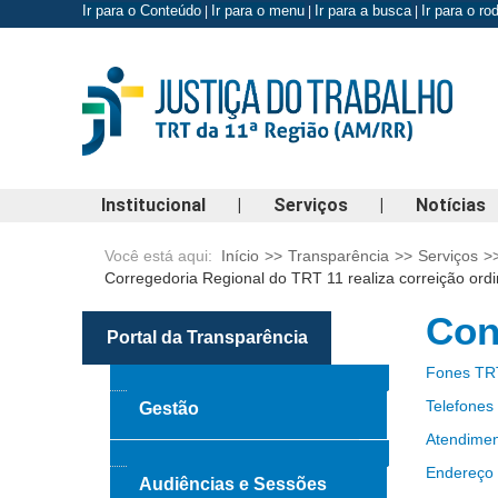
Ir para o Conteúdo
Ir para o menu
Ir para a busca
Ir para o r
|
|
|
Institucional
|
Serviços
|
Notícias
Você está aqui:
Início
>>
Transparência
>>
Serviços
>
Corregedoria Regional do TRT 11 realiza correição ordi
Con
Portal da Transparência
Fones TR
Telefones
Gestão
Atendimen
Endereço
Audiências e Sessões