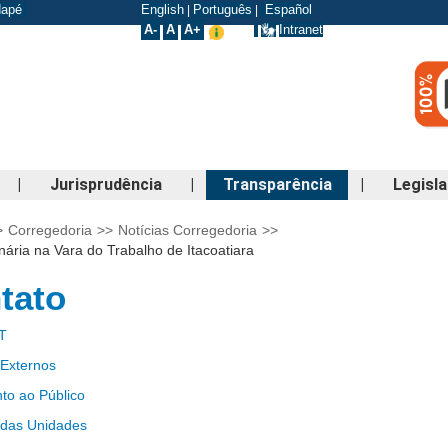
odapé
English
Português
Español
|
|
A-
A
A+
Intranet
|
Jurisprudência
|
Transparência
|
Legisl
>
Corregedoria
>>
Notícias Corregedoria
>>
nária na Vara do Trabalho de Itacoatiara
tato
T
 Externos
to ao Público
 das Unidades