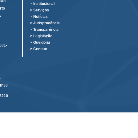
ião
> Institucional
rto
> Serviços
:
> Notícias
o
> Jurisprudência
> Transparência
> Legislação
> Ouvidoria
001-
> Contato
-
14h30
6210