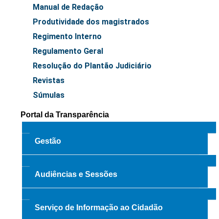
Juízes Substitutos
Manual de Redação
Diretores
Produtividade dos magistrados
Regimento Interno
Comitês
Regulamento Geral
Comitê Gestor Regional do PJe
Resolução do Plantão Judiciário
Comitê Gestor Regional do e-Gestão e de Tabelas
Revistas
Processuais Unificadas
Súmulas
Comitê do Datajud
Comissão Regional de Pesquisa Judiciária e Ciência de
Portal da Transparência
Dados
Comissão de Ética
Gestão
Comitê de Priorização do Primeiro Grau
Comissão de Uniformização de Jurisprudência
Audiências e Sessões
Comitê de Gestão de Pessoas
Comissão de Vitaliciamento
Serviço de Informação ao Cidadão
Comitê de Atenção Integral à Saúde de Magistrados e