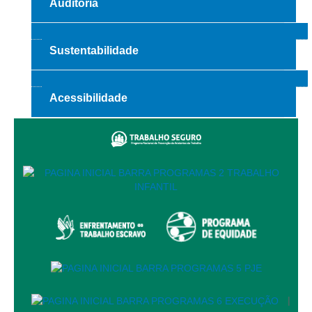
Auditoria
Automação e IA
Governança
Sustentabilidade
Governança de TI
Gestão Estratégica
Acessibilidade
Governança das Contratações Obras
Rede de Governança Colaborativa
Gestão de Riscos
Laboratório de Inovação
Assessoria de Governança de Gestão de Pessoas
Sites Institucionais
Biblioteca
Centro de Memória
|
Educação a distância