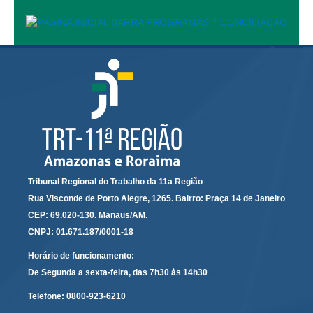
Responsabilidade Socioambiental
Comissão Permanente de Acessibilidade e Inclusão
Escola Judicial
Programa Trabalho Seguro
Coordenadoria de Saúde
|
Serviços
Ação Trabalhista (Atermação)
Tribunal Regional do Trabalho da 11a Região
Rua Visconde de Porto Alegre, 1265. Bairro: Praça 14 de Janeiro
Atermação On-line - Interior de Roraima
CEP: 69.020-130. Manaus/AM.
Atermação On-line - Interior do Amazonas
CNPJ: 01.671.187/0001-18
Agendamento de Reclamação Verbal
Horário de funcionamento:
Glossário
De Segunda a sexta-feira, das 7h30 às 14h30
Consulta de Pautas
Telefone:
0800-923-6210
Atas de Sessões do Pleno