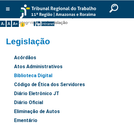
Ir para o Conteúdo
Ir para o menu
Ir para a busca
Ir para o rodapé
|
|
|
English
Português
Español
|
|
Você está aqui:
Início
>>
Transparência
>>
Institucional
Uncategorised
>>
Legislação
A-
A
A+
Intranet
Histórico
Legislação
Presidência
Corregedoria
Acórdãos
Composição
Atos Administrativos
Desembargadores
Biblioteca Digital
Seções Especializadas
Código de Ética dos Servidores
Turmas
Diário Eletrônico JT
Varas do Trabalho
Diário Oficial
Juízes Manaus
Eliminação de Autos
Juízes Roraima
Ementário
Juízes Interior