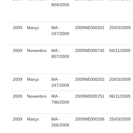
809/2009
Coordenadoria de Saúde
|
Serviços
2009
Março
MA -
2009NE000201
20/03/2009
247/2009
Ação Trabalhista (Atermação)
2009
Novembro
MA -
2009NE000745
04/11/2009
Atermação On-line - Interior de Roraima
807/2009
Atermação On-line - Interior do Amazonas
Agendamento de Reclamação Verbal
Glossário
2009
Março
MA -
2009NE000202
20/03/2009
247/2009
Consulta de Pautas
Atas de Sessões do Pleno
2009
Novembro
MA -
2009NE000751
06/11/2009
796/2009
Audiências e Sessões
Calendário das Sessões da 1ª Turma 2026
2009
Março
MA -
2009NE000206
25/03/2009
266/2009
Calendário de Sessões da 2ª Turma - 2026