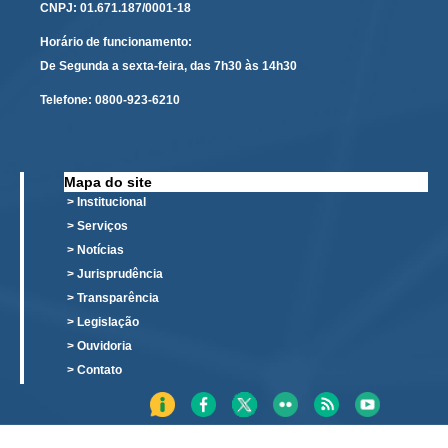
CNPJ: 01.671.187/0001-18
Redes Sociais
Horário de funcionamento:
Fale com a Comunicação
De Segunda a sexta-feira, das 7h30 às 14h30
Logomarca
Telefone:
0800-923-6210
|
Jurisprudência
Mapa do site
Consulta Jurisprudencial
> Institucional
Falcão - Busca por Jurisprudência
> Serviços
> Notícias
Pangea - precedentes qualificados
> Jurisprudência
Súmulas
> Transparência
Precedentes e Ações Coletivas
> Legislação
Centro de Inteligência
> Ouvidoria
> Contato
Unidade de Monitoramento e Fiscalização - UMF
Assédio Eleitoral
|