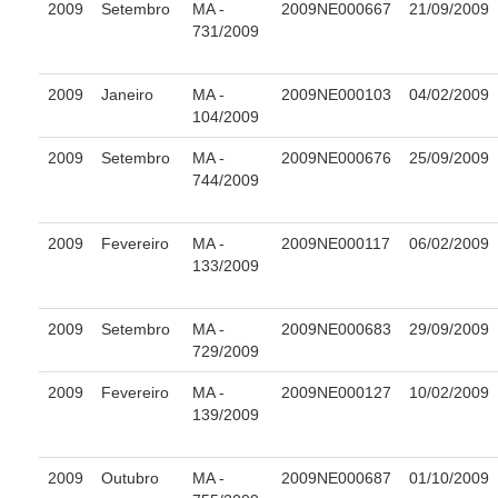
2009
Setembro
MA -
2009NE000667
21/09/2009
Comitê de Combate ao Trabalho Infantil e de Estímulo à Apren
731/2009
Comitê de Incentivo à Participação Institucional Feminina no â
Comitê de Prevenção e Enfrentamento do Assédio Moral, do As
2009
Janeiro
MA -
2009NE000103
04/02/2009
Discriminação
104/2009
Comissão Permanente de Gestão Socioambiental
2009
Setembro
MA -
2009NE000676
25/09/2009
Comitê Gestor do Plano de Contratações e Aquisições no Âmb
744/2009
Grupo Operacional do Centro de Inteligência
Comitê de Equidade de Raça, Gênero e Diversidade
2009
Fevereiro
MA -
2009NE000117
06/02/2009
133/2009
Comitê PopRuaJud
Comissão de Justiça Itinerante
2009
Setembro
MA -
2009NE000683
29/09/2009
Comissão Permanente de Avaliação Documental
729/2009
Automação e IA
2009
Fevereiro
MA -
2009NE000127
10/02/2009
139/2009
Governança
Governança de TI
2009
Outubro
MA -
2009NE000687
01/10/2009