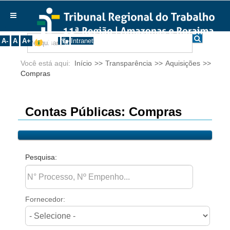
Ir para o Conteúdo
Ir para o menu
Ir para a busca
Ir para o rodapé
|
|
|
English
Português
Español
|
|
Institucional
A-
A
A+
Intranet
Histórico
Você está aqui:
Início
>>
Transparência
>>
Aquisições
>>
Presidência
Compras
Corregedoria
Composição
Contas Públicas: Compras
Desembargadores
Seções Especializadas
Turmas
Pesquisa:
Varas do Trabalho
Juízes Manaus
Fornecedor:
Juízes Roraima
Juízes Interior