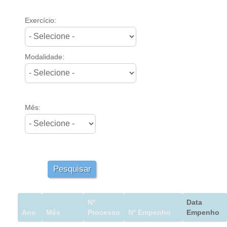
Juízes Substitutos
Diretores
Exercício:
Comitês
Modalidade:
Comitê Gestor Regional do PJe
Comitê Gestor Regional do e-Gestão e de Tabelas Processuais 
Comitê do Datajud
Mês:
Comissão Regional de Pesquisa Judiciária e Ciência de Dados
Comissão de Ética
Comitê de Priorização do Primeiro Grau
Comissão de Uniformização de Jurisprudência
Pesquisar
Comitê de Gestão de Pessoas
Comissão de Vitaliciamento
Comitê de Atenção Integral à Saúde de Magistrados e Servidor
Nº
Data
Ano
Mês
Processo
Nº Empenho
Empenho
Comitê de Segurança Permanente