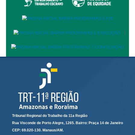
Acessibilidade
Editais de Credenciamento
Pontos de Inclusão Digital
|
Monitoramento do Serviços de TIC
Conexão Inclusiva
Inscrições
Informe de Rendimentos - 2026
|
Notícias
Todas as Notícias
Buscar Notícias
Comunicados
Tribunal Regional do Trabalho da 11a Região
Rua Visconde de Porto Alegre, 1265. Bairro: Praça 14 de Janeiro
Campanhas
CEP: 69.020-130. Manaus/AM.
Galeria de Fotos