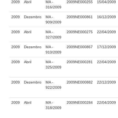
2009
Abril
MA -
2009NE000255
15/04/2009
Concursos
316/2009
Contas abertas em nome dos beneficiários
2009
Dezembro
MA -
2009NE000861
16/12/2009
Diários Eletrônicos
909/2009
e-Doc
2009
Abril
MA -
2009NE000275
22/04/2009
Espaço do Servidor
327/2009
Guias de recolhimento
2009
Dezembro
MA -
2009NE000867
17/12/2009
Leilão Público
910/2009
Mapa do site
2009
Abril
MA -
2009NE000281
22/04/2009
325/2009
META 9 do CNJ
Pauta Digital
2009
Dezembro
MA -
2009NE000882
22/12/2009
922/2009
PJE
Plantão Judiciário
2009
Abril
MA -
2009NE000284
22/04/2009
Cadastrar Processos
318/2009
Listar Processos