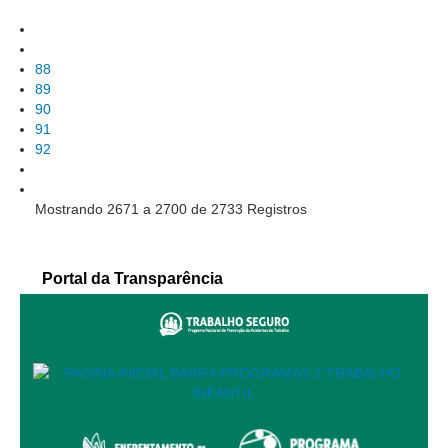
Portal Conciliação
Inscrição para mediação e conciliação – Cejusc 1º e 2º grau
88
Perguntas Frequentes
89
90
Eventos
91
Portal Execução
92
Portal Proad
Mostrando 2671 a 2700 de 2733 Registros
Portal dos Precatórios e Requisições de Pequeno Valo
Programa Aprendizagem
Portal da Transparência
Protocolo Eletrônico
Suspensão e Prorrogação de Prazos
Busca Geral
Portal de Doações do TRT11
Estatísticas
Pesquisa de metas Nacionais