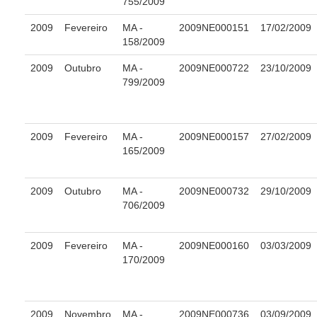
755/2009
Gestão Estratégica
2009
Fevereiro
MA -
2009NE000151
17/02/2009
Governança das Contratações Obras
158/2009
Rede de Governança Colaborativa
2009
Outubro
MA -
2009NE000722
23/10/2009
Gestão de Riscos
799/2009
Laboratório de Inovação
Assessoria de Governança de Gestão de Pessoas
2009
Fevereiro
MA -
2009NE000157
27/02/2009
165/2009
Sites Institucionais
Biblioteca
2009
Outubro
MA -
2009NE000732
29/10/2009
Centro de Memória
706/2009
Educação a distância
Responsabilidade Socioambiental
2009
Fevereiro
MA -
2009NE000160
03/03/2009
170/2009
Comissão Permanente de Acessibilidade e Inclusão
Escola Judicial
Programa Trabalho Seguro
2009
Novembro
MA -
2009NE000736
03/09/2009