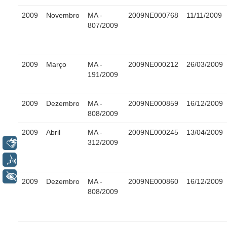
Calendário das Sessões da 3ª Turma 2026
2009
Novembro
MA -
2009NE000768
11/11/2009
Calendário das Sessões do Pleno e Especializadas 2026
807/2009
Carta de Serviços ao Cidadão
Cartilhas
2009
Março
MA -
2009NE000212
26/03/2009
Cadastro de Peritos, Tradutores e Intérpretes
191/2009
Calendários
2009
Dezembro
MA -
2009NE000859
16/12/2009
Calendário Geral
808/2009
Calendário de Eventos
2009
Abril
MA -
2009NE000245
13/04/2009
Calendário de Eventos passados
Libras
312/2009
Calendário das Sessões
Voz
Calendário das Correições
+ Acessibilidade
2009
Dezembro
MA -
2009NE000860
16/12/2009
Calendário de Suspensão
808/2009
Calendário da Justiça Itinerante
Certidões