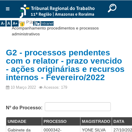
Ir para o Conteúdo
Ir para o menu
Ir para a busca
Ir para o rodapé
|
|
|
English
Português
Español
|
|
Você está aqui:
Início
>>
Transparência
>>
Institucional
Contas Públicas
>>
A-
A
A+
Intranet
Acompanhamento procedimentos e processos
Histórico
administrativos
Presidência
Corregedoria
G2 - processos pendentes
Composição
com o relator - prazo vencido
- ações originárias e recursos
Desembargadores
internos - Fevereiro/2022
Seções Especializadas
10 Março 2022
Acessos: 179
Turmas
Varas do Trabalho
Juízes Manaus
Nº do Processo:
Juízes Roraima
UNIDADE
PROCESSO
MAGISTRADO
DATA
Juízes Interior
Gabinete da
0000342-
YONE SILVA
27/10/20