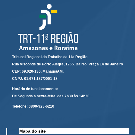
Responsabilidade Socioambiental
Comissão Permanente de Acessibilidade e Inclusão
Escola Judicial
Programa Trabalho Seguro
Coordenadoria de Saúde
|
Tribunal Regional do Trabalho da 11a Região
Serviços
Rua Visconde de Porto Alegre, 1265. Bairro: Praça 14 de Janeiro
CEP: 69.020-130. Manaus/AM.
Ação Trabalhista (Atermação)
CNPJ: 01.671.187/0001-18
Atermação On-line - Interior de Roraima
Horário de funcionamento:
De Segunda a sexta-feira, das 7h30 às 14h30
Atermação On-line - Interior do Amazonas
Agendamento de Reclamação Verbal
Telefone:
0800-923-6210
Glossário
Consulta de Pautas
Mapa do site
Atas de Sessões do Pleno