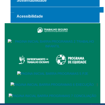
Sustentabilidade
Automação e IA
Governança
Acessibilidade
Governança de TI
Gestão Estratégica
Governança das Contratações Obras
Rede de Governança Colaborativa
Gestão de Riscos
Laboratório de Inovação
Assessoria de Governança de Gestão de Pessoas
Sites Institucionais
|
Biblioteca
Centro de Memória
Educação a distância