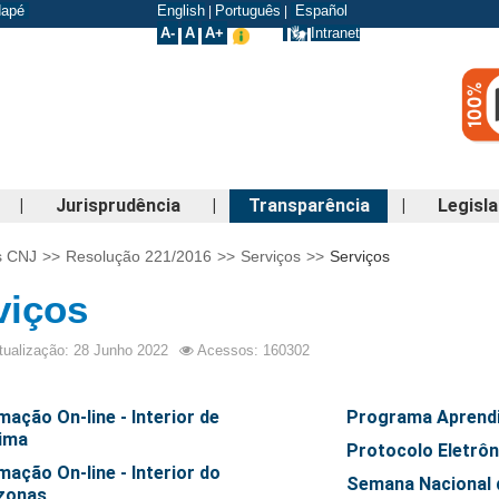
odapé
English
Português
Español
|
|
A-
A
A+
Intranet
|
Jurisprudência
|
Transparência
|
Legisl
s CNJ
>>
Resolução 221/2016
>>
Serviços
>>
Serviços
viços
tualização: 28 Junho 2022
Acessos: 160302
ação On-line - Interior de
Programa Aprend
ima
Protocolo Eletrôn
mação On-line - Interior do
Semana Nacional 
zonas