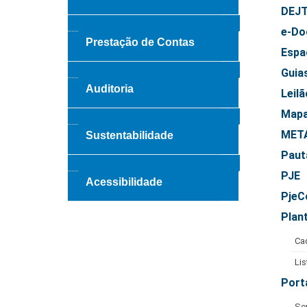
DEJ
e-Do
Prestação de Contas
Espa
Guia
Auditoria
Leilã
Mapa
META
Sustentabilidade
Pauta
PJE
Acessibilidade
PjeC
Plan
Ca
Li
Port
Se