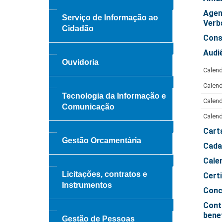
Agen
Serviço de Informação ao
Verb
Cidadão
Cons
Audi
Ouvidoria
Calend
Calend
Tecnologia da Informação e
Calend
Comunicação
Calend
Cart
Gestão Orcamentária
Cada
Cale
Licitações, contratos e
Cert
Instrumentos
Conc
Cont
benef
Gestão de Pessoas