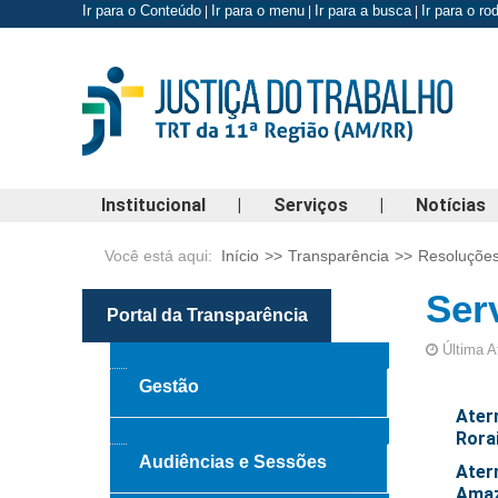
Ir para o Conteúdo
Ir para o menu
Ir para a busca
Ir para o r
|
|
|
Institucional
|
Serviços
|
Notícias
Você está aqui:
Início
>>
Transparência
>>
Resoluçõe
Ser
Portal da Transparência
Última A
Gestão
Aterm
Rora
Audiências e Sessões
Ater
Ama