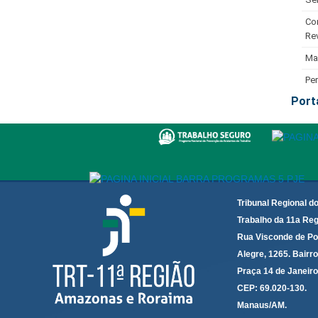
Co
Rev
Ma
Pe
Port
Tribunal Regional d
Trabalho da 11a Reg
Rua Visconde de Po
Alegre, 1265. Bairro
Praça 14 de Janeir
CEP: 69.020-130.
Manaus/AM.