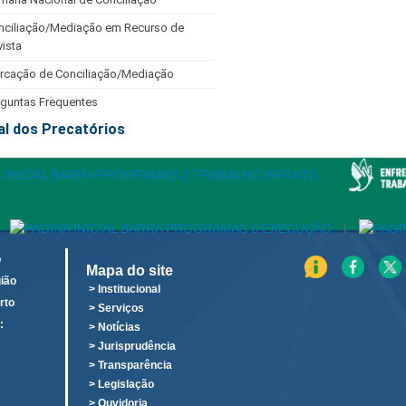
nciliação/Mediação em Recurso de
ista
rcação de Conciliação/Mediação
rguntas Frequentes
al dos Precatórios
|
o
Mapa do site
ião
> Institucional
rto
> Serviços
:
> Notícias
o
> Jurisprudência
> Transparência
> Legislação
> Ouvidoria