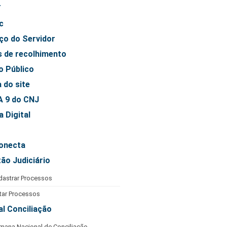
T
c
ço do Servidor
s de recolhimento
o Público
 do site
 9 do CNJ
 Digital
onecta
tão Judiciário
dastrar Processos
star Processos
al Conciliação
mana Nacional de Conciliação