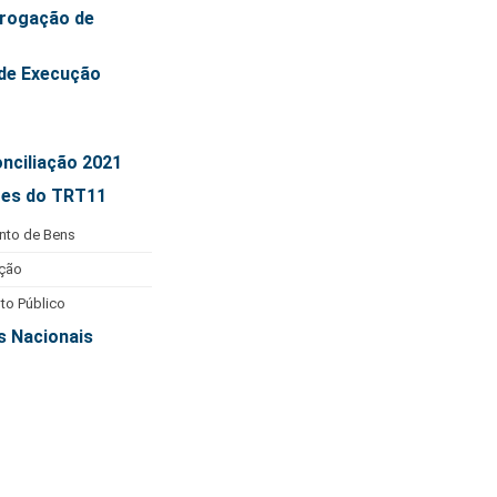
rogação de
de Execução
onciliação 2021
ões do TRT11
nto de Bens
ção
to Público
s Nacionais