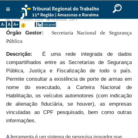
Ir para o Conteúdo
Ir para o menu
Ir para a busca
Ir para o rodapé
|
|
|
INFOSEG
English
Português
Español
|
|
Institucional
13 Fevereiro 2025
Acessos: 2977
A-
A
A+
Intranet
Órgão Gestor:
Secretaria Nacional de Segurança
Histórico
Pública
Presidência
Corregedoria
Descrição:
É uma rede integrada de dados
Composição
compartilhados entre as Secretarias de Segurança
Pública, Justiça e Fiscalização de todo o país.
Desembargadores
Permite consultar a existência de porte de armas em
Seções Especializadas
nome do executado, a Carteira Nacional de
Turmas
Habilitação, os veículos automotores (com indicação
Varas do Trabalho
de alienação fiduciária, se houver), as empresas
Juízes Manaus
vinculadas ao CPF pesquisado, bem como outras
informações.
Juízes Roraima
Juízes Interior
A
ferramenta é um sistema de pesquisa inovador que