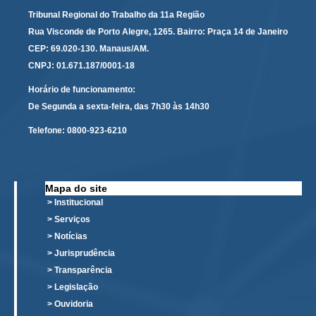
PJE
Tribunal Regional do Trabalho da 11a Região
Plantão Judiciário
Rua Visconde de Porto Alegre, 1265. Bairro: Praça 14 de Janeiro
CEP: 69.020-130. Manaus/AM.
Cadastrar Processos
CNPJ: 01.671.187/0001-18
Listar Processos
Horário de funcionamento:
Portal Conciliação
De Segunda a sexta-feira, das 7h30 às 14h30
Inscrição para mediação e conciliação – Cejusc 1º e 2º
Telefone:
0800-923-6210
grau
Perguntas Frequentes
Eventos
Mapa do site
Portal Execução
> Institucional
> Serviços
Portal Proad
> Notícias
> Jurisprudência
Portal dos Precatórios e Requisições de
> Transparência
Pequeno Valor
> Legislação
Programa Aprendizagem
> Ouvidoria