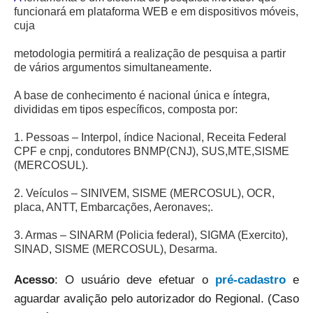
Juízes Substitutos
funcionará em plataforma WEB e em dispositivos móveis,
Diretores
cuja
metodologia permitirá a realização de pesquisa a partir
Comitês
de vários argumentos simultaneamente.
Comitê Gestor Regional do PJe
A base de conhecimento é nacional única e íntegra,
Comitê Gestor Regional do e-Gestão e de Tabelas
divididas em tipos específicos, composta por:
Processuais Unificadas
1. Pessoas – Interpol, índice Nacional, Receita Federal
Comitê do Datajud
CPF e cnpj, condutores BNMP(CNJ), SUS,MTE,SISME
Comissão Regional de Pesquisa Judiciária e Ciência de
(MERCOSUL).
Dados
2. Veículos – SINIVEM, SISME (MERCOSUL), OCR,
Comissão de Ética
placa, ANTT, Embarcações, Aeronaves;.
Comitê de Priorização do Primeiro Grau
3. Armas – SINARM (Policia federal), SIGMA (Exercito),
Comissão de Uniformização de Jurisprudência
SINAD, SISME (MERCOSUL), Desarma.
Comitê de Gestão de Pessoas
Acesso
: O usuário deve efetuar o
pré-cadastro
e
Comissão de Vitaliciamento
aguardar avalição pelo autorizador do Regional. (Caso
Comitê de Atenção Integral à Saúde de Magistrados e