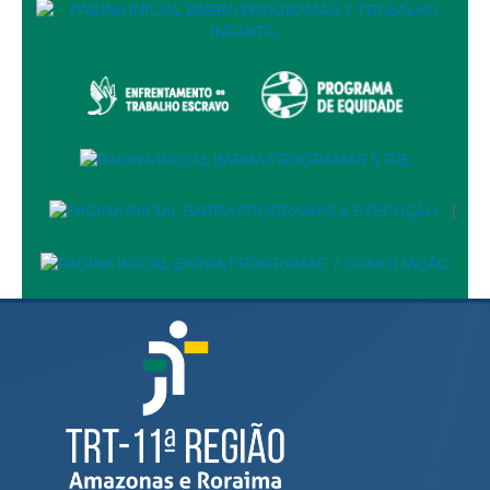
Calendário das Correições
Calendário de Suspensão
Calendário da Justiça Itinerante
Certidões
Concursos
Contas abertas em nome dos beneficiários
Diários Eletrônicos
|
e-Doc
Espaço do Servidor
Guias de recolhimento
Leilão Público
Mapa do site
META 9 do CNJ
Pauta Digital