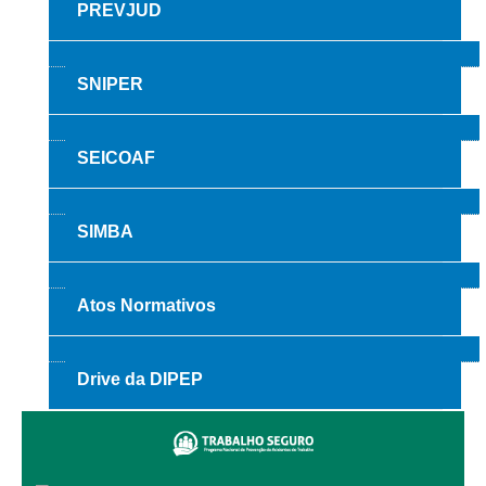
PREVJUD
Audiências e Sessões
Calendário das Sessões da 1ª Turma 2026
SNIPER
Calendário de Sessões da 2ª Turma - 2026
Calendário das Sessões da 3ª Turma 2026
SEICOAF
Calendário das Sessões do Pleno e Especializadas 2026
Carta de Serviços ao Cidadão
SIMBA
Cartilhas
Cadastro de Peritos, Tradutores e Intérpretes
Atos Normativos
Calendários
Calendário Geral
Drive da DIPEP
Calendário de Eventos
Calendário de Eventos passados
Calendário das Sessões