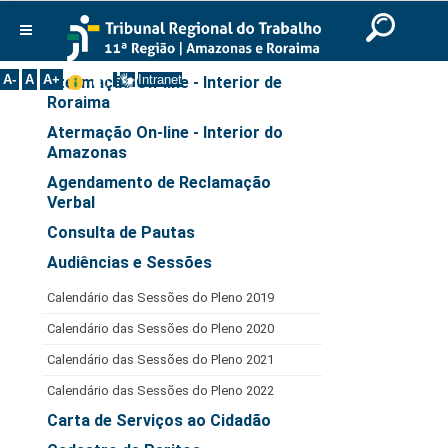
Ir para o Conteúdo
Ir para o menu
Ir para a busca
Ir para o rodapé
|
|
|
Serviços
English
Português
Español
|
|
Institucional
A-
A
A+
Intranet
Atermação On-line - Interior de
Roraima
Histórico
Atermação On-line - Interior do
Presidência
Amazonas
Corregedoria
Agendamento de Reclamação
Composição
Verbal
Consulta de Pautas
Desembargadores
Audiências e Sessões
Seções Especializadas
Turmas
Calendário das Sessões do Pleno 2019
Varas do Trabalho
Calendário das Sessões do Pleno 2020
Juízes Manaus
Calendário das Sessões do Pleno 2021
Juízes Roraima
Calendário das Sessões do Pleno 2022
Carta de Serviços ao Cidadão
Juízes Interior