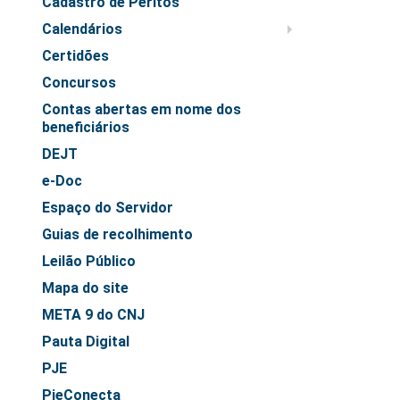
Cadastro de Peritos
Juízes Substitutos
Calendários
Diretores
Certidões
Comitês
Concursos
Comitê Gestor Regional do PJe
Contas abertas em nome dos
beneficiários
Comitê Gestor Regional do e-Gestão e de Tabelas
Processuais Unificadas
DEJT
e-Doc
Comitê do Datajud
Espaço do Servidor
Comissão Regional de Pesquisa Judiciária e Ciência de
Dados
Guias de recolhimento
Comissão de Ética
Leilão Público
Comitê de Priorização do Primeiro Grau
Mapa do site
Comissão de Uniformização de Jurisprudência
META 9 do CNJ
Comitê de Gestão de Pessoas
Pauta Digital
Comissão de Vitaliciamento
PJE
Comitê de Atenção Integral à Saúde de Magistrados e
PjeConecta