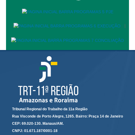
Calendário das Correições
Calendário de Suspensão
Calendário da Justiça Itinerante
|
Certidões
Concursos
Contas abertas em nome dos beneficiários
Diários Eletrônicos
e-Doc
Espaço do Servidor
Guias de recolhimento
Leilão Público
Mapa do site
Tribunal Regional do Trabalho da 11a Região
Rua Visconde de Porto Alegre, 1265. Bairro: Praça 14 de Janeiro
META 9 do CNJ
CEP: 69.020-130. Manaus/AM.
Pauta Digital
CNPJ: 01.671.187/0001-18