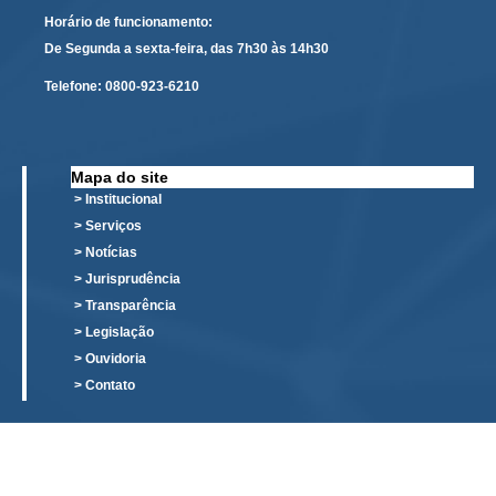
PJE
Horário de funcionamento:
Plantão Judiciário
De Segunda a sexta-feira, das 7h30 às 14h30
Cadastrar Processos
Telefone:
0800-923-6210
Listar Processos
Portal Conciliação
Mapa do site
Inscrição para mediação e conciliação – Cejusc 1º e 2º
> Institucional
grau
> Serviços
Perguntas Frequentes
> Notícias
> Jurisprudência
Eventos
> Transparência
Portal Execução
> Legislação
Portal Proad
> Ouvidoria
> Contato
Portal dos Precatórios e Requisições de
Pequeno Valor
Programa Aprendizagem