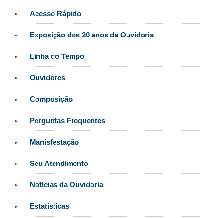
Responsabilidade Socioambiental
Acesso Rápido
Comissão Permanente de Acessibilidade e Inclusão
Exposição dos 20 anos da Ouvidoria
Escola Judicial
Programa Trabalho Seguro
Linha do Tempo
Coordenadoria de Saúde
Ouvidores
|
Composição
Serviços
Perguntas Frequentes
Ação Trabalhista (Atermação)
Atermação On-line - Interior de Roraima
Manisfestação
Atermação On-line - Interior do Amazonas
Seu Atendimento
Agendamento de Reclamação Verbal
Notícias da Ouvidoria
Glossário
Consulta de Pautas
Estatísticas
Atas de Sessões do Pleno