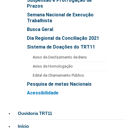
Suspensão e Prorrogação de
Automação e IA
Prazos
Semana Nacional de Execução
Governança
Trabalhista
Busca Geral
Governança de TI
Dia Regional da Conciliação 2021
Gestão Estratégica
Sistema de Doações do TRT11
Governança das Contratações Obras
Rede de Governança Colaborativa
Aviso de Desfazimento de Bens
Gestão de Riscos
Aviso de Homologação
Laboratório de Inovação
Edital de Chamamento Público
Assessoria de Governança de Gestão de Pessoas
Pesquisa de metas Nacionais
Acessibilidade
Sites Institucionais
Biblioteca
Ouvidoria TRT11
Centro de Memória
Início
Educação a distância