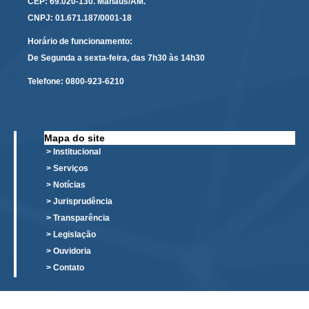
CEP: 69.020-130. Manaus/AM.
PJE
CNPJ: 01.671.187/0001-18
Plantão Judiciário
Horário de funcionamento:
Cadastrar Processos
De Segunda a sexta-feira, das 7h30 às 14h30
Listar Processos
Telefone:
0800-923-6210
Portal Conciliação
Inscrição para mediação e conciliação – Cejusc 1º e 2º
grau
Mapa do site
> Institucional
Perguntas Frequentes
> Serviços
Eventos
> Notícias
Portal Execução
> Jurisprudência
Portal Proad
> Transparência
> Legislação
> Ouvidoria
Portal dos Precatórios e Requisições de
Pequeno Valor
> Contato
Programa Aprendizagem