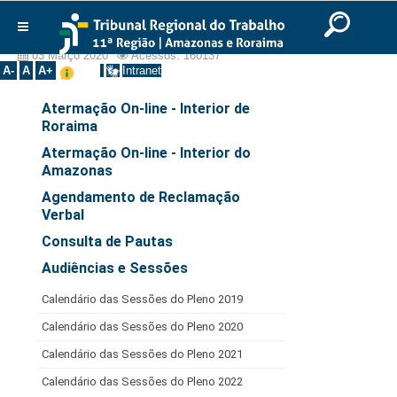
Ir para o Conteúdo
Ir para o menu
Ir para a busca
Ir para o rodapé
|
|
|
Serviços
English
Português
Español
|
|
Institucional
03 Março 2020
Acessos: 160137
A-
A
A+
Intranet
Histórico
Atermação On-line - Interior de
Presidência
Roraima
Corregedoria
Atermação On-line - Interior do
Amazonas
Composição
Agendamento de Reclamação
Desembargadores
Verbal
Seções Especializadas
Consulta de Pautas
Turmas
Audiências e Sessões
Varas do Trabalho
Calendário das Sessões do Pleno 2019
Juízes Manaus
Calendário das Sessões do Pleno 2020
Juízes Roraima
Calendário das Sessões do Pleno 2021
Juízes Interior
Calendário das Sessões do Pleno 2022