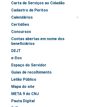
Juízes Substitutos
Carta de Serviços ao Cidadão
Diretores
Cadastro de Peritos
Calendários
Comitês
Certidões
Comitê Gestor Regional do PJe
Concursos
Comitê Gestor Regional do e-Gestão e de Tabelas
Contas abertas em nome dos
Processuais Unificadas
beneficiários
Comitê do Datajud
DEJT
Comissão Regional de Pesquisa Judiciária e Ciência de
e-Doc
Dados
Espaço do Servidor
Comissão de Ética
Guias de recolhimento
Comitê de Priorização do Primeiro Grau
Leilão Público
Comissão de Uniformização de Jurisprudência
Mapa do site
Comitê de Gestão de Pessoas
META 9 do CNJ
Comissão de Vitaliciamento
Pauta Digital
Comitê de Atenção Integral à Saúde de Magistrados e