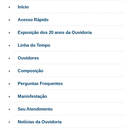
Responsabilidade Socioambiental
Início
Comissão Permanente de Acessibilidade e Inclusão
Acesso Rápido
Escola Judicial
Programa Trabalho Seguro
Exposição dos 20 anos da Ouvidoria
Coordenadoria de Saúde
Linha do Tempo
|
Ouvidores
Serviços
Composição
Ação Trabalhista (Atermação)
Perguntas Frequentes
Atermação On-line - Interior de Roraima
Atermação On-line - Interior do Amazonas
Manisfestação
Agendamento de Reclamação Verbal
Seu Atendimento
Glossário
Consulta de Pautas
Notícias da Ouvidoria
Atas de Sessões do Pleno