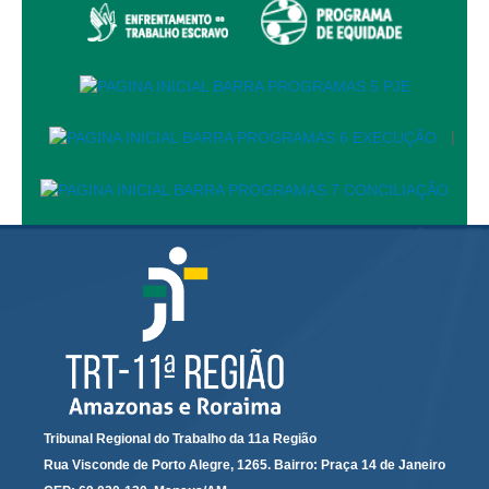
Calendário das Correições
Calendário de Suspensão
Calendário da Justiça Itinerante
Certidões
|
Concursos
Contas abertas em nome dos beneficiários
Diários Eletrônicos
e-Doc
Espaço do Servidor
Guias de recolhimento
Leilão Público
Mapa do site
META 9 do CNJ
Tribunal Regional do Trabalho da 11a Região
Pauta Digital
Rua Visconde de Porto Alegre, 1265. Bairro: Praça 14 de Janeiro