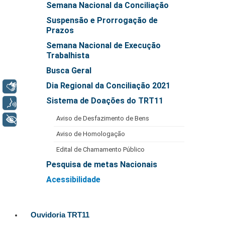
Semana Nacional da Conciliação
Automação e IA
Suspensão e Prorrogação de
Prazos
Governança
Semana Nacional de Execução
Governança de TI
Trabalhista
Gestão Estratégica
Busca Geral
Governança das Contratações Obras
Dia Regional da Conciliação 2021
Libras
Rede de Governança Colaborativa
Sistema de Doações do TRT11
Voz
Gestão de Riscos
Aviso de Desfazimento de Bens
+ Acessibilidade
Laboratório de Inovação
Aviso de Homologação
Assessoria de Governança de Gestão de Pessoas
Edital de Chamamento Público
Pesquisa de metas Nacionais
Sites Institucionais
Acessibilidade
Biblioteca
Centro de Memória
Ouvidoria TRT11
Educação a distância