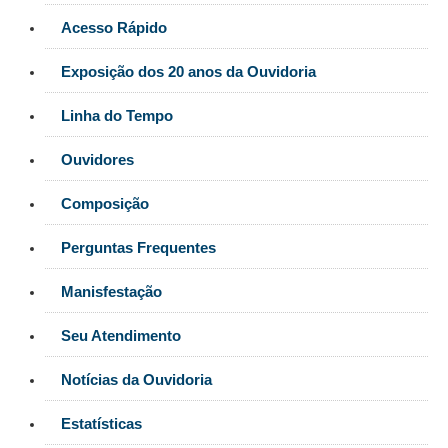
Responsabilidade Socioambiental
Acesso Rápido
Comissão Permanente de Acessibilidade e Inclusão
Exposição dos 20 anos da Ouvidoria
Escola Judicial
Programa Trabalho Seguro
Linha do Tempo
Coordenadoria de Saúde
Ouvidores
|
Composição
Serviços
Perguntas Frequentes
Ação Trabalhista (Atermação)
Atermação On-line - Interior de Roraima
Manisfestação
Atermação On-line - Interior do Amazonas
Seu Atendimento
Agendamento de Reclamação Verbal
Notícias da Ouvidoria
Glossário
Consulta de Pautas
Estatísticas
Atas de Sessões do Pleno