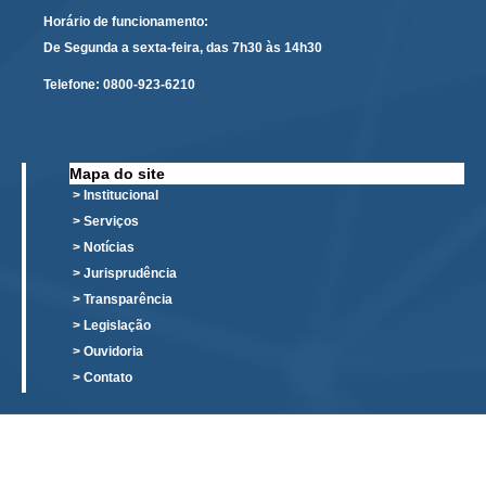
PJE
Horário de funcionamento:
Plantão Judiciário
De Segunda a sexta-feira, das 7h30 às 14h30
Cadastrar Processos
Telefone:
0800-923-6210
Listar Processos
Portal Conciliação
Mapa do site
Inscrição para mediação e conciliação – Cejusc 1º e 2º
> Institucional
grau
> Serviços
Perguntas Frequentes
> Notícias
> Jurisprudência
Eventos
> Transparência
Portal Execução
> Legislação
Portal Proad
> Ouvidoria
> Contato
Portal dos Precatórios e Requisições de
Pequeno Valor
Programa Aprendizagem