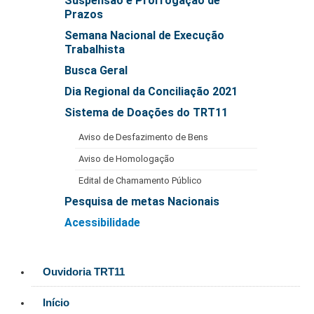
Suspensão e Prorrogação de
Automação e IA
Prazos
Semana Nacional de Execução
Governança
Trabalhista
Busca Geral
Governança de TI
Dia Regional da Conciliação 2021
Gestão Estratégica
Sistema de Doações do TRT11
Governança das Contratações Obras
Rede de Governança Colaborativa
Aviso de Desfazimento de Bens
Gestão de Riscos
Aviso de Homologação
Laboratório de Inovação
Edital de Chamamento Público
Assessoria de Governança de Gestão de Pessoas
Pesquisa de metas Nacionais
Acessibilidade
Sites Institucionais
Biblioteca
Ouvidoria TRT11
Centro de Memória
Início
Educação a distância