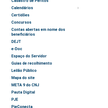
Cadastro de Peritos
Juízes Substitutos
Calendários
Diretores
Certidões
Comitês
Concursos
Comitê Gestor Regional do PJe
Contas abertas em nome dos
beneficiários
Comitê Gestor Regional do e-Gestão e de Tabelas
Processuais Unificadas
DEJT
e-Doc
Comitê do Datajud
Espaço do Servidor
Comissão Regional de Pesquisa Judiciária e Ciência de
Dados
Guias de recolhimento
Comissão de Ética
Leilão Público
Comitê de Priorização do Primeiro Grau
Mapa do site
Comissão de Uniformização de Jurisprudência
META 9 do CNJ
Comitê de Gestão de Pessoas
Pauta Digital
Comissão de Vitaliciamento
PJE
Comitê de Atenção Integral à Saúde de Magistrados e
PjeConecta