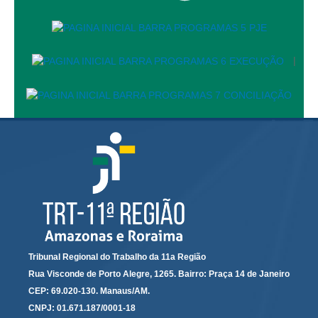
Calendário das Correições
Calendário de Suspensão
Calendário da Justiça Itinerante
|
Certidões
Concursos
Contas abertas em nome dos beneficiários
Diários Eletrônicos
e-Doc
Espaço do Servidor
Guias de recolhimento
Leilão Público
Mapa do site
Tribunal Regional do Trabalho da 11a Região
META 9 do CNJ
Rua Visconde de Porto Alegre, 1265. Bairro: Praça 14 de Janeiro
Pauta Digital
CEP: 69.020-130. Manaus/AM.
CNPJ: 01.671.187/0001-18