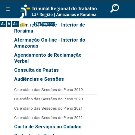
Ir para o Conteúdo
Ir para o menu
Ir para a busca
Ir para o rodapé
|
|
|
Serviços
English
Português
Español
|
|
Institucional
A-
A
A+
Intranet
Atermação On-line - Interior de
Roraima
Histórico
Atermação On-line - Interior do
Presidência
Amazonas
Corregedoria
Agendamento de Reclamação
Composição
Verbal
Consulta de Pautas
Desembargadores
Audiências e Sessões
Seções Especializadas
Turmas
Calendário das Sessões do Pleno 2019
Varas do Trabalho
Calendário das Sessões do Pleno 2020
Juízes Manaus
Calendário das Sessões do Pleno 2021
Juízes Roraima
Calendário das Sessões do Pleno 2022
Carta de Serviços ao Cidadão
Juízes Interior