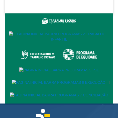
Audiências e Sessões
Calendário das Sessões da 1ª Turma 2026
Calendário de Sessões da 2ª Turma - 2026
Calendário das Sessões da 3ª Turma 2026
Calendário das Sessões do Pleno e Especializadas 2026
Carta de Serviços ao Cidadão
Cartilhas
Cadastro de Peritos, Tradutores e Intérpretes
Calendários
|
Calendário Geral
Calendário de Eventos
Calendário de Eventos passados
Calendário das Sessões