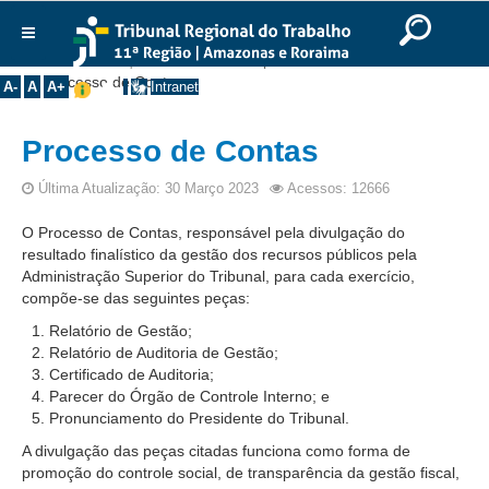
Ir para o Conteúdo
Ir para o menu
Ir para a busca
Ir para o rodapé
|
|
|
English
Português
Español
|
|
Você está aqui:
Início
>>
Transparência
>>
Institucional
Processo de Contas
A-
A
A+
Intranet
Histórico
Processo de Contas
Presidência
Corregedoria
Última Atualização: 30 Março 2023
Acessos: 12666
Composição
O Processo de Contas, responsável pela divulgação do
resultado finalístico da gestão dos recursos públicos pela
Desembargadores
Administração Superior do Tribunal, para cada exercício,
Seções Especializadas
compõe-se das seguintes peças:
Turmas
Relatório de Gestão;
Relatório de Auditoria de Gestão;
Varas do Trabalho
Certificado de Auditoria;
Juízes Manaus
Parecer do Órgão de Controle Interno; e
Pronunciamento do Presidente do Tribunal.
Juízes Roraima
A divulgação das peças citadas funciona como forma de
Juízes Interior
promoção do controle social, de transparência da gestão fiscal,