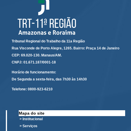
Calendário das Correições
Calendário de Suspensão
Calendário da Justiça Itinerante
Certidões
Concursos
Tribunal Regional do Trabalho da 11a Região
Contas abertas em nome dos beneficiários
Rua Visconde de Porto Alegre, 1265. Bairro: Praça 14 de Janeiro
Diários Eletrônicos
CEP: 69.020-130. Manaus/AM.
CNPJ: 01.671.187/0001-18
e-Doc
Horário de funcionamento:
Espaço do Servidor
De Segunda a sexta-feira, das 7h30 às 14h30
Guias de recolhimento
Telefone:
0800-923-6210
Leilão Público
Mapa do site
META 9 do CNJ
Mapa do site
Pauta Digital
> Institucional
> Serviços