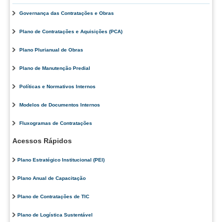
Responsabilidade Socioambiental
Governança das Contratações e Obras
Comissão Permanente de Acessibilidade e Inclusão
Plano de Contratações e Aquisições (PCA)
Escola Judicial
Plano Plurianual de Obras
Programa Trabalho Seguro
Coordenadoria de Saúde
Plano de Manutenção Predial
Políticas e Normativos Internos
|
Serviços
Modelos de Documentos Internos
Fluxogramas de Contratações
Ação Trabalhista (Atermação)
Acessos Rápidos
Atermação On-line - Interior de Roraima
Atermação On-line - Interior do Amazonas
Plano Estratégico Institucional (PEI)
Agendamento de Reclamação Verbal
Plano Anual de Capacitação
Glossário
Plano de Contratações de TIC
Consulta de Pautas
Plano de Logística Sustentável
Atas de Sessões do Pleno